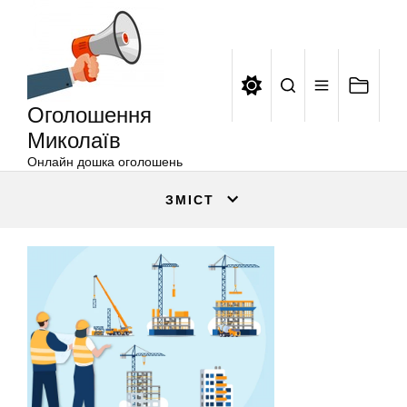
Оголошення
Перейти
Миколаїв
до
вмісту
Оголошення
Миколаїв
Онлайн дошка оголошень
ЗМІСТ