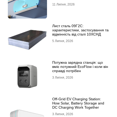
11 Липня, 2026
Лист сталь 09Г2С:
характеристики, застосування та
відмінність від сталі 10ХСНД
5 Липня, 2026
Потужна зарядна станція: що
вміє потужний EcoFlow і коли він
справді потрібен
3 Липня, 2026
Off-Grid EV Charging Station:
How Solar, Battery Storage and
DC Charging Work Together
3 Липня, 2026