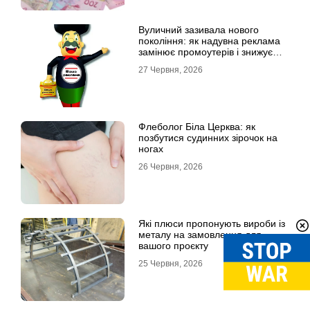
Вуличний зазивала нового
покоління: як надувна реклама
замінює промоутерів і знижує
витрати
27 Червня, 2026
Флеболог Біла Церква: як
позбутися судинних зірочок на
ногах
26 Червня, 2026
Які плюси пропонують вироби із
металу на замовлення для
вашого проєкту
25 Червня, 2026