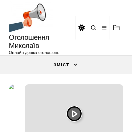
Оголошення
Перейти
Миколаїв
до
вмісту
Оголошення
Миколаїв
Онлайн дошка оголошень
ЗМІСТ