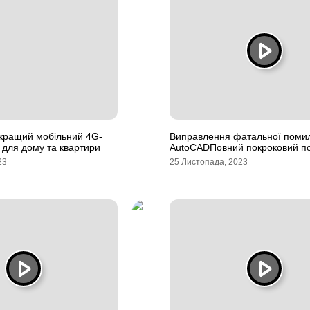
йкращий мобільний 4G-
Виправлення фатальної помил
для дому та квартири
AutoCADПовний покроковий по
23
25 Листопада, 2023