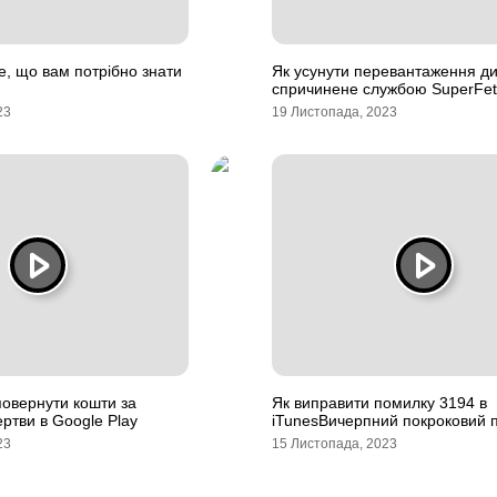
е, що вам потрібно знати
Як усунути перевантаження ди
спричинене службою SuperFet
23
19 Листопада, 2023
повернути кошти за
Як виправити помилку 3194 в
ертви в Google Play
iTunesВичерпний покроковий п
23
15 Листопада, 2023