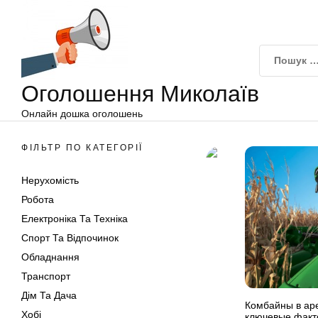
Оголошення
Перейти
Миколаїв
до
вмісту
Оголошення Миколаїв
Онлайн дошка оголошень
ФІЛЬТР ПО КАТЕГОРІЇ
Нерухомість
Робота
Електроніка Та Техніка
Спорт Та Відпочинок
Обладнання
Транспорт
Дім Та Дача
Комбайны в аре
Хобі
ключевые факт