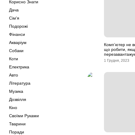
Корисно Знати
Дача
Сім'я
Подорожі
Фінанси
Акваріум
Комп’ютер не в
що робити, як
Собаки
перезавантажу
Коти
1 Грудня, 2023
Електрика
Авто
Література
Музика
Дозвілля
Кіно
Своїми Руками
Тварини
Поради