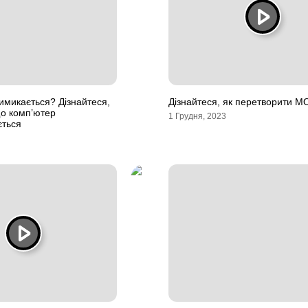
имикається? Дізнайтеся,
Дізнайтеся, як перетворити MO
що комп’ютер
1 Грудня, 2023
ється