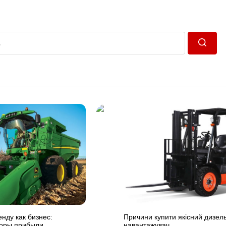
Пошук
нду как бизнес:
Причини купити якісний дизел
оры прибыли.
навантажувач