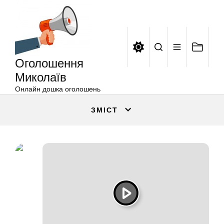
Оголошення
Перейти
Миколаїв
до
вмісту
Оголошення
Миколаїв
Онлайн дошка оголошень
ЗМІСТ