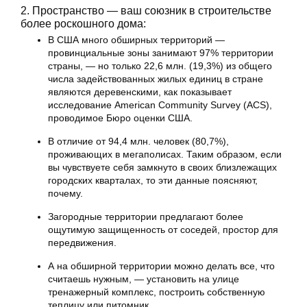
2. Пространство — ваш союзник в строительстве
более роскошного дома:
В США много обширных территорий —
провинциальные зоны занимают 97% территории
страны, — но только 22,6 млн. (19,3%) из общего
числа задействованных жилых единиц в стране
являются деревенскими, как показывает
исследование American Community Survey (ACS),
проводимое Бюро оценки США.
В отличие от 94,4 млн. человек (80,7%),
проживающих в мегаполисах. Таким образом, если
вы чувствуете себя замкнуто в своих близлежащих
городских кварталах, то эти данные поясняют,
почему.
Загородные территории предлагают более
ощутимую защищенность от соседей, простор для
передвижения.
А на обширной территории можно делать все, что
считаешь нужным, — установить на улице
тренажерный комплекс, построить собственную
теплицу или питомник.