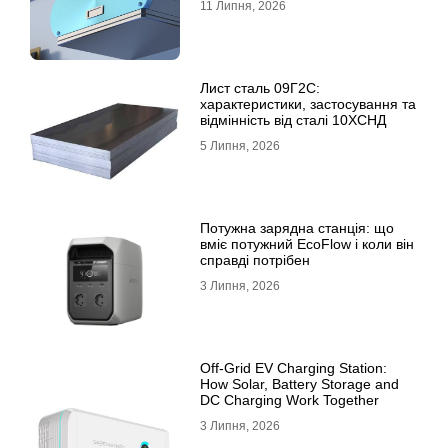
11 Липня, 2026
Лист сталь 09Г2С:
характеристики, застосування та
відмінність від сталі 10ХСНД
5 Липня, 2026
Потужна зарядна станція: що
вміє потужний EcoFlow і коли він
справді потрібен
3 Липня, 2026
Off-Grid EV Charging Station:
How Solar, Battery Storage and
DC Charging Work Together
3 Липня, 2026