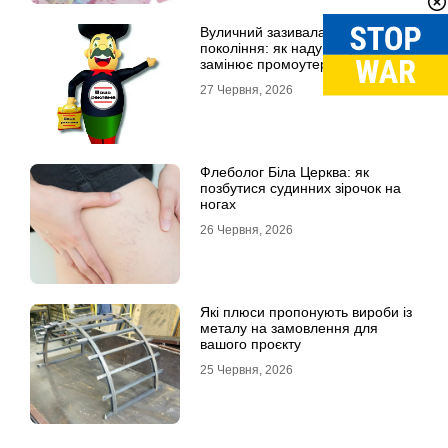
Вуличний зазивала нового
покоління: як надувна реклама
замінює промоутерів і знижує
витрати
27 Червня, 2026
Флеболог Біла Церква: як
позбутися судинних зірочок на
ногах
26 Червня, 2026
Які плюси пропонують вироби із
металу на замовлення для
вашого проєкту
25 Червня, 2026