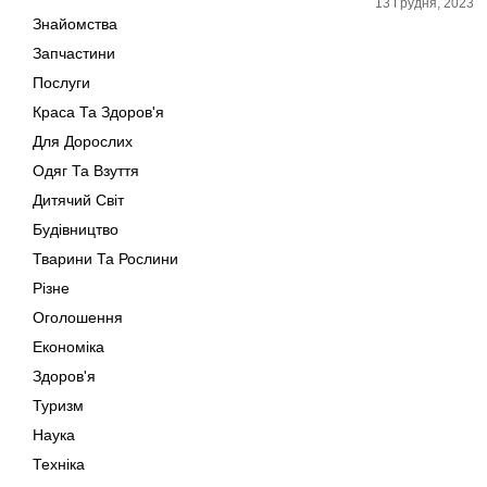
13 Грудня, 2023
Знайомства
Запчастини
Навігація
Послуги
записів
Краса Та Здоров'я
Для Дорослих
Одяг Та Взуття
Дитячий Світ
Будівництво
Тварини Та Рослини
Різне
Оголошення
Економіка
Здоров'я
Туризм
Наука
Техніка