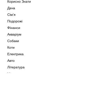
Корисно Знати
Дача
Сім'я
Подорожі
Фінанси
Акваріум
Собаки
Коти
Електрика
Авто
Література
Музика
Дозвілля
Кіно
Мапа сайту
Своїми Руками
Тварини
Авторське право © 202
Поради