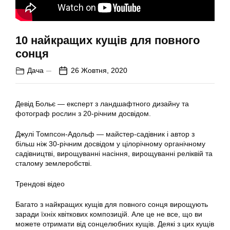
10 найкращих кущів для повного
сонця
Дача
26 Жовтня, 2020
Девід Больє — експерт з ландшафтного дизайну та
фотограф рослин з 20-річним досвідом.
Джулі Томпсон-Адольф — майстер-садівник і автор з
більш ніж 30-річним досвідом у цілорічному органічному
садівництві, вирощуванні насіння, вирощуванні реліквій та
сталому землеробстві.
Трендові відео
Багато з найкращих кущів для повного сонця вирощують
заради їхніх квіткових композицій. Але це не все, що ви
можете отримати від сонцелюбних кущів. Деякі з цих кущів