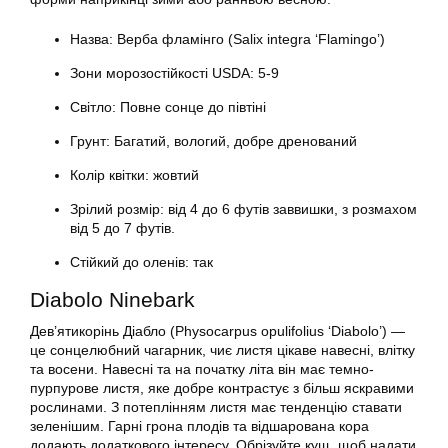
Назва: Верба фламінго (Salix integra ‘Flamingo’)
Зони морозостійкості USDA: 5-9
Світло: Повне сонце до півтіні
Грунт: Багатий, вологий, добре дренований
Колір квітки: жовтий
Зрілий розмір: від 4 до 6 футів заввишки, з розмахом
від 5 до 7 футів.
Стійкий до оленів: так
Diabolo Ninebark
Дев’ятикорінь Діабло (Physocarpus opulifolius ‘Diabolo’) —
це сонцелюбний чагарник, чиє листя цікаве навесні, влітку
та восени. Навесні та на початку літа він має темно-
пурпурове листя, яке добре контрастує з більш яскравими
рослинами. З потеплінням листя має тенденцію ставати
зеленішим. Гарні грона плодів та відшарована кора
додають додаткового інтересу. Обрізуйте кущ, щоб надати