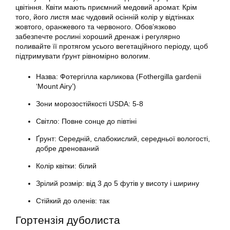
цвітіння. Квіти мають приємний медовий аромат. Крім
того, його листя має чудовий осінній колір у відтінках
жовтого, оранжевого та червоного. Обов’язково
забезпечте рослині хороший дренаж і регулярно
поливайте її протягом усього вегетаційного періоду, щоб
підтримувати ґрунт рівномірно вологим.
Назва: Фотергілла карликова (Fothergilla gardenii
‘Mount Airy’)
Зони морозостійкості USDA: 5-8
Світло: Повне сонце до півтіні
Ґрунт: Середній, слабокислий, середньої вологості,
добре дренований
Колір квітки: білий
Зрілий розмір: від 3 до 5 футів у висоту і ширину
Стійкий до оленів: так
Гортензія дуболиста