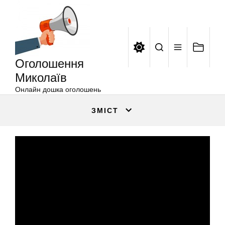
Оголошення
Перейти
Миколаїв
до
вмісту
Оголошення
Миколаїв
Онлайн дошка оголошень
ЗМІСТ