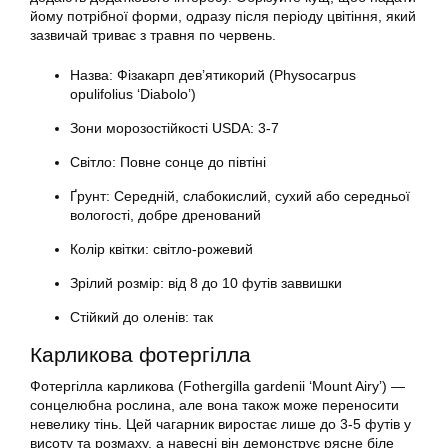
йому потрібної форми, одразу після періоду цвітіння, який
зазвичай триває з травня по червень.
Назва: Фізакарп дев’ятикорий (Physocarpus
opulifolius ‘Diabolo’)
Зони морозостійкості USDA: 3-7
Світло: Повне сонце до півтіні
Ґрунт: Середній, слабокислий, сухий або середньої
вологості, добре дренований
Колір квітки: світло-рожевий
Зрілий розмір: від 8 до 10 футів заввишки
Стійкий до оленів: так
Карликова фотергілла
Фотергілла карликова (Fothergilla gardenii ‘Mount Airy’) —
сонцелюбна рослина, але вона також може переносити
невелику тінь. Цей чагарник виростає лише до 3-5 футів у
висоту та розмаху, а навесні він демонструє рясне біле