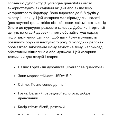
Гортензію дуболисту (Hydrangea quercifolia) часто
використовують як садовий акцент або як частину
чагарникового бордюру. Вона виростає до 6-8 футів у
висоту і ширину. Цей чагарник має пірамідальні волоті
(розгалужені грона квітів) пізньої весни, які змінюються від
білого до пурпурно-рожевого кольору. Дуболисті гортензії
цвітуть на старій деревині, тому обрізайте кущ одразу
після закінчення цвітіння, щоб дати йому можливість
розвинути бруньки наступного року. У холодних регіонах
обов’язково забезпечте йому захист на зиму, наприклад,
обмотавши мішковиною або мульчею. Цей чагарник
токсичний для людей і тварин.
Назва: Гортензія дуболиста (Hydrangea quercifolia)
Зони морозостійкості USDA: 5-9
Світло: Повне сонце до півтіні
Грунт: Багатий, середньої вологості, добре
дренований
Колір квітки: білий, рожевий