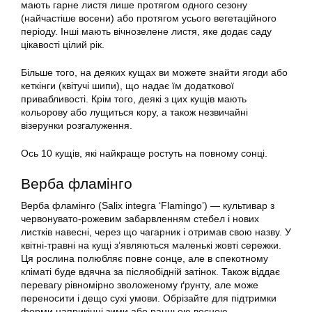
мають гарне листя лише протягом одного сезону
(найчастіше восени) або протягом усього вегетаційного
періоду. Інші мають вічнозелене листя, яке додає саду
цікавості цілий рік.
Більше того, на деяких кущах ви можете знайти ягоди або
кеткінги (квітучі шипи), що надає їм додаткової
привабливості. Крім того, деякі з цих кущів мають
кольорову або лущиться кору, а також незвичайні
візерунки розгалуження.
Ось 10 кущів, які найкраще ростуть на повному сонці.
Верба фламінго
Верба фламінго (Salix integra ‘Flamingo’) — культивар з
червонувато-рожевим забарвленням стебел і нових
листків навесні, через що чагарник і отримав свою назву. У
квітні-травні на кущі з’являються маленькі жовті сережки.
Ця рослина полюбляє повне сонце, але в спекотному
кліматі буде вдячна за післяобідній затінок. Також віддає
перевагу рівномірно зволоженому ґрунту, але може
переносити і дещо сухі умови. Обрізайте для підтримки
форми наприкінці зими або ранньою весною.