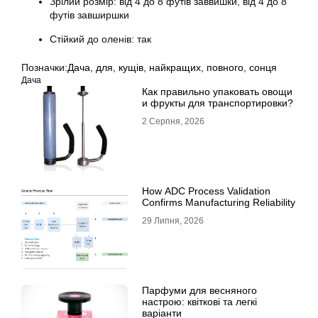
Зрілий розмір: від 4 до 8 футів заввишки, від 4 до 8
футів завширшки
Стійкий до оленів: так
Позначки:
Дача
,
для
,
кущів
,
найкращих
,
повного
,
сонця
Дача
Как правильно упаковать овощи
и фрукты для транспортировки?
2 Серпня, 2026
How ADC Process Validation
Confirms Manufacturing Reliability
29 Липня, 2026
Парфуми для весняного
настрою: квіткові та легкі
варіанти