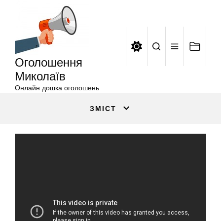
Оголошення
Перейти
Миколаїв
до
вмісту
Оголошення
Миколаїв
Онлайн дошка оголошень
ЗМІСТ