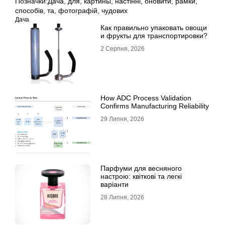
Позначки:
Дача
,
для
,
картины
,
настінні
,
оновити
,
рамки
,
способів
,
та
,
фотографій
,
чудових
Дача
Как правильно упаковать овощи
и фрукты для транспортировки?
2 Серпня, 2026
How ADC Process Validation
Confirms Manufacturing Reliability
29 Липня, 2026
Парфуми для весняного
настрою: квіткові та легкі
варіанти
28 Липня, 2026