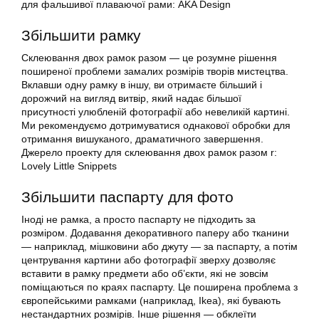
для фальшивої плаваючої рами: AKA Design
Збільшити рамку
Склеювання двох рамок разом — це розумне рішення
поширеної проблеми замалих розмірів творів мистецтва.
Вклавши одну рамку в іншу, ви отримаєте більший і
дорожчий на вигляд витвір, який надає більшої
присутності улюбленій фотографії або невеликій картині.
Ми рекомендуємо дотримуватися однакової обробки для
отримання вишуканого, драматичного завершення.
Джерело проекту для склеювання двох рамок разом r:
Lovely Little Snippets
Збільшити паспарту для фото
Іноді не рамка, а просто паспарту не підходить за
розміром. Додавання декоративного паперу або тканини
— наприклад, мішковини або джуту — за паспарту, а потім
центрування картини або фотографії зверху дозволяє
вставити в рамку предмети або об’єкти, які не зовсім
поміщаються по краях паспарту. Це поширена проблема з
європейськими рамками (наприклад, Ikea), які бувають
нестандартних розмірів. Інше рішення — обклеїти