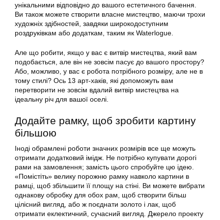
унікальними відповідно до вашого естетичного бачення.
Ви також можете створити власне мистецтво, маючи трохи
художніх здібностей, завдяки широкодоступним
роздруківкам або додаткам, таким як Waterlogue.
Але що робити, якщо у вас є витвір мистецтва, який вам
подобається, але він не зовсім пасує до вашого простору?
Або, можливо, у вас є робота потрібного розміру, але не в
тому стилі? Ось 13 арт-хаків, які допоможуть вам
перетворити не зовсім вдалий витвір мистецтва на
ідеальну річ для вашої оселі.
Додайте рамку, щоб зробити картину
більшою
Іноді обрамлені роботи значних розмірів все ще можуть
отримати додатковий імідж. Не потрібно купувати дорогі
рами на замовлення; замість цього спробуйте цю ідею.
«Помістіть» велику порожню рамку навколо картини в
рамці, щоб збільшити її площу на стіні. Ви можете вибрати
однакову обробку для обох рам, щоб створити більш
цілісний вигляд, або ж поєднати золото і лак, щоб
отримати еклектичний, сучасний вигляд. Джерело проекту