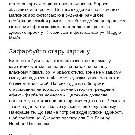
фотопаспарту координатною стрічкою, щоб трохи
збільшити його розмір. Це також чудовий спосіб змінити
малюнок або фотографію в будь-якій рамці без
необхідності заміни рамки — особливо добре це працює з
вінтажними фотографіями нестандартних розмірів.
Джерело проекту «Як збільшити фотопаспарту»: Maggie
May’s
Зафарбуйте стару картину
Ви можете бути схильні оминати картини в рамах у
комісійних магазинах, на розпродажах чи навіть у
власному підвалі, бо їм бракує стилю, вони не у вашому
смаку чи надто застарілі. Але ж у відкинутих полотнах є
безліч можливостей! Наприклад, зафарбовуючи
старомодний натюрморт, можна створити трендовий
ефект «фарба за номером». Ця техніка дозволяє
налаштовувати кольори на творі мистецтва на свій смак, а
також надає картині більш сучасного вигляду в цілому.
Найкраще те, що вам не потрібні жодні художні здібності,
щоб зробити це. Джерело проекту для DIY Paint by
Number: Під явором