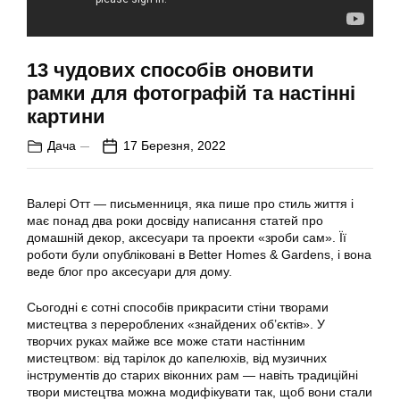
13 чудових способів оновити
рамки для фотографій та настінні
картини
Дача
17 Березня, 2022
Валері Отт — письменниця, яка пише про стиль життя і
має понад два роки досвіду написання статей про
домашній декор, аксесуари та проекти «зроби сам». Її
роботи були опубліковані в Better Homes & Gardens, і вона
веде блог про аксесуари для дому.
Сьогодні є сотні способів прикрасити стіни творами
мистецтва з перероблених «знайдених об’єктів». У
творчих руках майже все може стати настінним
мистецтвом: від тарілок до капелюхів, від музичних
інструментів до старих віконних рам — навіть традиційні
твори мистецтва можна модифікувати так, щоб вони стали