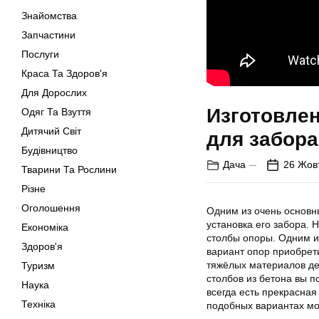
Знайомства
Запчастини
Послуги
Краса Та Здоров'я
Для Дорослих
Изготовлен
Одяг Та Взуття
Дитячий Світ
для забора
Будівництво
Дача
26 Жов
Тварини Та Рослини
Різне
Оголошення
Одним из очень основны
установка его забора. 
Економіка
столбы опоры. Одним и
Здоров'я
вариант опор приобрети
тяжёлых материалов де
Туризм
столбов из бетона вы п
Наука
всегда есть прекрасна
Техніка
подобных вариантах мо