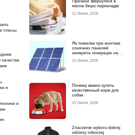
Причини звернутися в
якісне бюро перекладів
22 Липня, 2026
шить
ые плюсы.
Як помилки при монтажі
сонячних панелей
знижують генерацію на
 одним
40%?
т качества
15 Липня, 2026
аев
ы
Почему важно купить
ка и
качественный корм для
собак
15 Липня, 2026
техники и
ам.
их
Znaczenie wyboru dobrej
odzieży roboczej