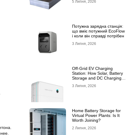
5 Липня, 2026
10ХСНД
Потужна зарядна станція:
що вміє потужний EcoFlow
і коли він справді потрібен
3 Липня, 2026
Off-Grid EV Charging
Station: How Solar, Battery
Storage and DC Charging
Work Together
3 Липня, 2026
.
Home Battery Storage for
Virtual Power Plants: Is It
Worth Joining?
етона.
2 Липня, 2026
 нее.