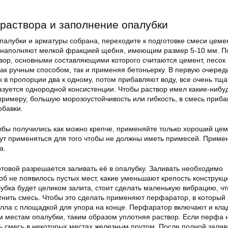
раствора и заполнение опалубки
опалубки и арматуры собрана, переходите к подготовке смеси цеме
 наполняют мелкой фракцией щебня, имеющим размер 5-10 мм. П
вор, основными составляющими которого считаются цемент, песок 
как ручным способом, так и применяя бетоньерку. В первую очеред
 в пропорции два к одному, потом прибавляют воду, все очень тщ
зуется однородной консистенции. Чтобы раствор имел какие-нибу
примеру, большую морозоустойчивость или гибкость, в смесь приб
бавки.
лбы получились как можно крепче, применяйте только хороший цем
дут применяться для того чтобы не должны иметь примесей. Приме
а.
отовой разрешается заливать её в опалубку. Заливать необходимо
об не появилось пустых мест, какие уменьшают крепость конструкц
лубка будет целиком залита, стоит сделать маленькую вибрацию, чт
тнить смесь. Чтобы это сделать применяют перфаратор, в который
лла с площадкой для упора на конце. Перфаратор включают и кла
 местам опалубки, таким образом уплотняя раствор. Если перфа не
ь смесь в некоторых местах железным прутом. После полной зали