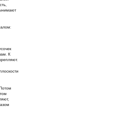
сть,
вынимают
иалом:
усочек
ам. К
крепляют.
 плоскости
 Потом
отом
ляют,
разом