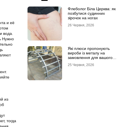
Флеболог Біла Церква: як
позбутися судинних
зірочок на ногах
нта и её
26 Червня, 2026
отом
и вода.
ь Нужно
ательно
Які плюси пропонують
дь
вироби із металу на
авляют
замовлення для вашого
проєкту
25 Червня, 2026
ент.
няйте
ий из
об
дут
т, тогда
вания