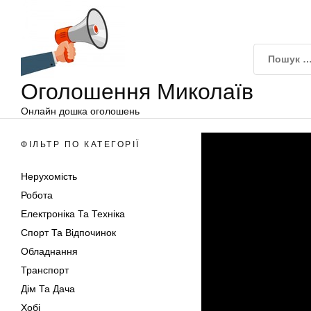
Оголошення
Перейти
Миколаїв
до
вмісту
Оголошення Миколаїв
Онлайн дошка оголошень
ФІЛЬТР ПО КАТЕГОРІЇ
Нерухомість
Робота
Електроніка Та Техніка
Спорт Та Відпочинок
Обладнання
Транспорт
Дім Та Дача
Хобі