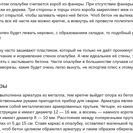
ом опалубки считается короб из фанеры. При отсутствии фанер
и из дерева. Три стороны и торцы этого короба закрепляют меж с
ют открытой, чтобы заливать через неё бетон. Чтоб бетон не вытека
ть все её части как можно крепче, а вовнутрь её провести полиэтил
илен будет лежать неровно, с образованием складок, то подобный 
!
ку часто зашивают пластиком, который не только не даёт проникнут
хание и искривление стенок опалубки. А чем идеальнее её стены, 
нять с застывшего бетона. Части опалубки в большинстве случаев 
морезы, какие будет очень легко вынуть, не испортив плюс к этом
ры
выполнена арматура из металла, тем крепче выйдет опора из бето
бственными руками пригодится прибор для сварки. Арматура являе
 меж собой металлических армированных прутьев. Четыре, из каки
нструкции и имеют диаметр 12 — 16 мм, а восемь — намного коротк
и имеют диаметр 8 — 10 мм. Расстояние между поперечными прут
ах от 5 до 15 см. Ставя каркас в опалубку, оставляют маленькой п
, чтоб бетон целиком обрамлял арматуру и таким образом оберега