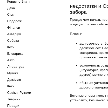
Корисно Знати
недостатки и О
Дача
забора
Сім'я
Прежде чем начать про
Подорожі
подходит ли вам собст
Фінанси
Плюсы:
Акваріум
Собаки
долговечность. Б
Коти
десятком лет. Не
материала, приме
Електрика
применяют такие 
Авто
возможность созд
Література
(штукатурка, кра
Музика
другое) можно оч
Дозвілля
обычная
установ
Кіно
дорогого материа
Своїми Руками
Бетоные опоры имеют т
Тварини
установить, без какого 
Поради