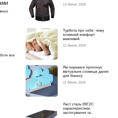
ами
13 Липня, 2026
авных
Турбота про себе: чому
інтимний комфорт
важливий
12 Липня, 2026
боте все
Які переваги пропонує
віртуальне сховище даних
для бізнесу
11 Липня, 2026
Лист сталь 09Г2С:
характеристики,
застосування та
відмінність від сталі