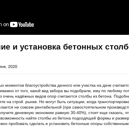
ие и установка бетонных стол
тня, 2020
х моментов благоустройства дачного или участка на даче считает
Неважно от того, какой вид забора вы подобрали, ему по любому п
з очень надёжных видов опор считаются столбы из бетона. Подоб
те на строй. рынке. Но могут быть ситуации, когда транспортировк
лается не совсем рентабельной (при самостоятельном производст
олучите денежную экономию равную 30-40%), стоит еще сказать, чт
я возможность найти столбы из бетона подходящей формы и размер
жно пробовать сделать и установить бетонные опоры собственным