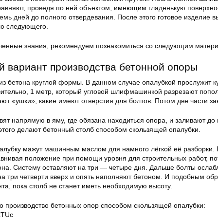
равняют, проведя по ней объектом, имеющим гладенькую поверхно
семь дней до полного отвердевания. После этого готовое изделие 
ию следующего.
ченные знания, рекомендуем познакомиться со следующим матер
 вариант производства бетонной опоры
из бетона круглой формы. В данном случае опалубкой прослужит к
зительно, 1 метр, который угловой шлифмашинкой разрезают попол
ют «ушки», какие имеют отверстия для болтов. Потом две части за
вят напрямую в яму, где обязана находиться опора, и заливают до
 этого делают бетонный столб способом скользящей опалубки.
алубку мажут машинным маслом для намного лёгкой её разборки.
равнивая положение при помощи уровня для строительных работ, п
на. Систему оставляют на три — четыре дня. Дальше болты ослаб
на три четверти вверх и опять наполняют бетоном. И подобным об
та, пока столб не станет иметь необходимую высоту.
о производство бетонных опор способом скользящей опалубки:
ZxTUc