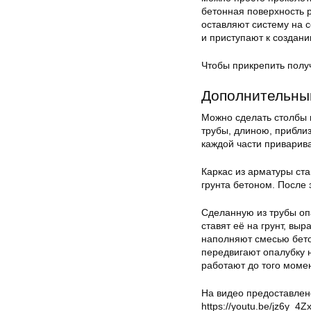
бетонная поверхность 
оставляют систему на 
и приступают к создан
Чтобы прикрепить полу
Дополнительный
Можно сделать столбы 
трубы, длиною, прибли
каждой части приварива
Каркас из арматуры ста
грунта бетоном. После
Сделанную из трубы оп
ставят её на грунт, вы
наполняют смесью бето
передвигают опалубку 
работают до того момен
На видео предоставлен
https://youtu.be/jz6y_4