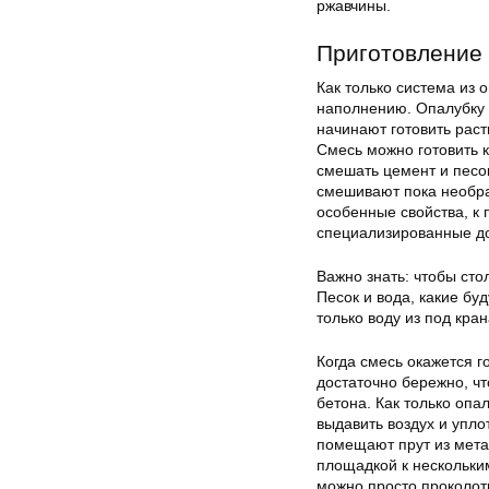
ржавчины.
Приготовление 
Как только система из 
наполнению. Опалубку
начинают готовить раст
Смесь можно готовить 
смешать цемент и песок
смешивают пока необра
особенные свойства, к 
специализированные до
Важно знать: чтобы сто
Песок и вода, какие бу
только воду из под кран
Когда смесь окажется г
достаточно бережно, чт
бетона. Как только опа
выдавить воздух и упло
помещают прут из мета
площадкой к нескольким
можно просто проколот