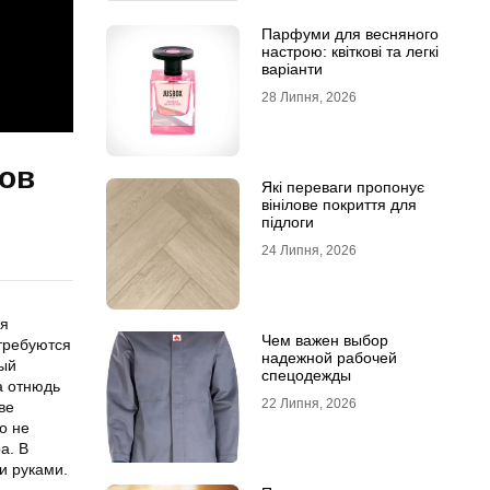
Парфуми для весняного
настрою: квіткові та легкі
варіанти
28 Липня, 2026
бов
Які переваги пропонує
вінілове покриття для
підлоги
24 Липня, 2026
ся
Чем важен выбор
отребуются
надежной рабочей
ный
спецодежды
а отнюдь
22 Липня, 2026
ве
о не
а. В
и руками.