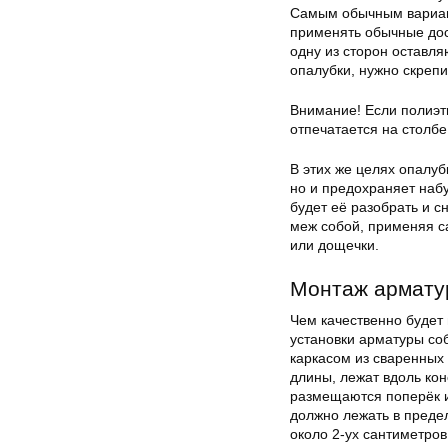
Самым обычным вариант
применять обычные доск
одну из сторон оставля
опалубки, нужно скрепи
Внимание! Если полиэт
отпечатается на столбе
В этих же целях опалуб
но и предохраняет набу
будет её разобрать и с
меж собой, применяя са
или дощечки.
Монтаж армату
Чем качественно будет 
установки арматуры со
каркасом из сваренных
длины, лежат вдоль ко
размещаются поперёк 
должно лежать в предел
около 2-ух сантиметров