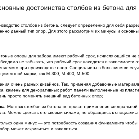
сновные достоинства столбов из бетона для
изводство столбов из бетона, следует определенно для себя разре
венно данный тип опор. Для этого рассмотрим их минусы и основн
етоные опоры для забора имеют рабочий срок, исчисляющийся не
обходимо не забывать, что рабочий срок находится в зависимости о
няемого при производстве опор. Специалисты в большинстве случ
цементной марки, как М-300, М-400, М-500;
ания очень разных дизайнов. Так, применяя добавочные материал
ска, камень для декоративных работ, панели выполненные из пласти
ень просто поменять внешний вид бетонных опор;
ка
. Монтаж столбов из бетона не просит применения специальной 
ла. Можно сделать его своими силами, не обращаясь к специалист
олько один минус — это потребность создания фундамента чтобы 
забор может искривиться и завалиться.