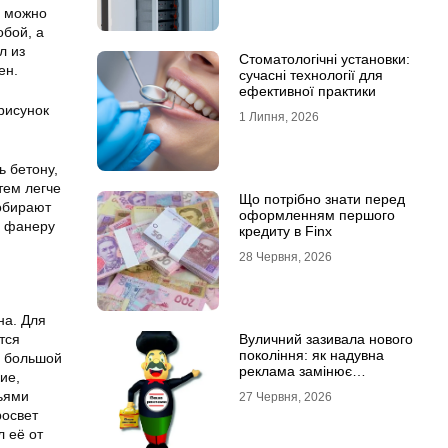
ы можно
обой, а
л из
Стоматологічні установки:
ен.
сучасні технології для
ефективної практики
рисунок
1 Липня, 2026
ь бетону,
тем легче
Що потрібно знати перед
собирают
оформленням першого
у фанеру
кредиту в Finx
28 Червня, 2026
на. Для
Вуличний зазивала нового
тся
покоління: як надувна
х большой
реклама замінює
ие,
промоутерів і знижує
ьями
27 Червня, 2026
витрати
росвет
л её от