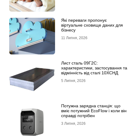
Які переваги пропонує
віртуальне сховище даних для
бізнесу
11 Липня, 2026
Лист сталь 09Г2С:
характеристики, застосування та
відмінність від сталі 10ХСНД
5 Липня, 2026
Потужна зарядна станція: що
вміє потужний EcoFlow і коли він
справді потрібен
3 Липня, 2026