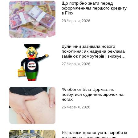
Що потрібно знати перед
оформленням першого кредиту
в Finx
28 Червня, 2026
Вуличний зазивала нового
покоління: як надувна реклама
замінює промоутерів і знижує
витрати
27 Червня, 2026
Флеболог Біла Церква: як
позбутися судинних зірочок на
ногах
26 Червня, 2026
Які плюси пропонують вироби із
металу на замовлення для