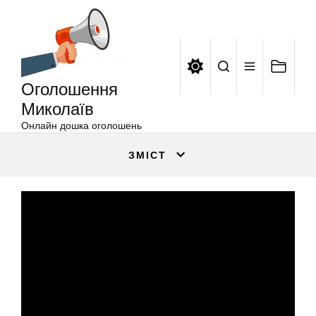
Оголошення
Перейти
Миколаїв
до
вмісту
Оголошення
Миколаїв
Онлайн дошка оголошень
ЗМІСТ