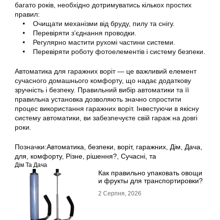
багато років, необхідно дотримуватись кількох простих
правил:
• Очищати механізми від бруду, пилу та снігу.
• Перевіряти з’єднання проводки.
• Регулярно мастити рухомі частини системи.
• Перевіряти роботу фотоелементів і систему безпеки.
Автоматика для гаражних воріт — це важливий елемент
сучасного домашнього комфорту, що надає додаткову
зручність і безпеку. Правильний вибір автоматики та її
правильна установка дозволяють значно спростити
процес використання гаражних воріт. Інвестуючи в якісну
систему автоматики, ви забезпечуєте свій гараж на довгі
роки.
Позначки:
Автоматика
,
безпеки
,
воріт
,
гаражних
,
Дім
,
Дача
,
для
,
комфорту
,
Різне
,
рішення?
,
Сучасні
,
та
Дім Та Дача
Как правильно упаковать овощи
и фрукты для транспортировки?
2 Серпня, 2026