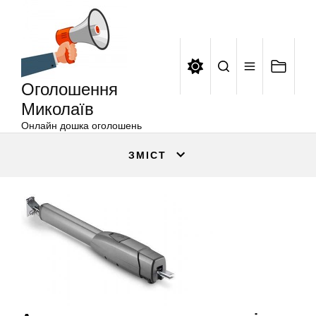
Оголошення
Перейти
Миколаїв
до
вмісту
Оголошення
Миколаїв
Онлайн дошка оголошень
ЗМІСТ