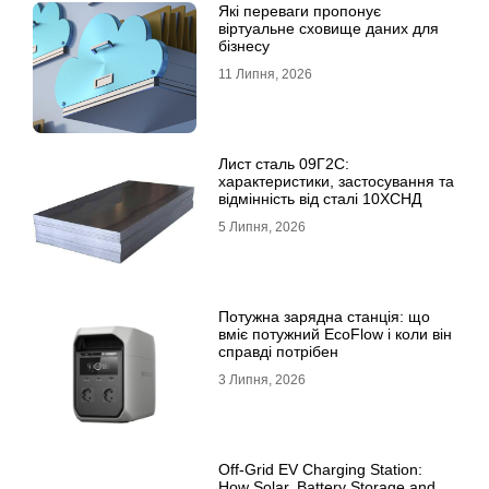
Які переваги пропонує
віртуальне сховище даних для
бізнесу
11 Липня, 2026
Лист сталь 09Г2С:
характеристики, застосування та
відмінність від сталі 10ХСНД
5 Липня, 2026
Потужна зарядна станція: що
вміє потужний EcoFlow і коли він
справді потрібен
3 Липня, 2026
Off-Grid EV Charging Station:
How Solar, Battery Storage and