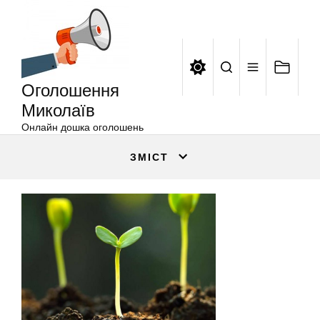
Оголошення
Перейти
Миколаїв
до
вмісту
Оголошення
Миколаїв
Онлайн дошка оголошень
ЗМІСТ