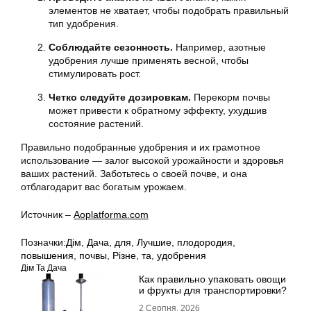
элементов не хватает, чтобы подобрать правильный
тип удобрения.
Соблюдайте сезонность.
Например, азотные
удобрения лучше применять весной, чтобы
стимулировать рост.
Четко следуйте дозировкам.
Перекорм почвы
может привести к обратному эффекту, ухудшив
состояние растений.
Правильно подобранные удобрения и их грамотное
использование — залог высокой урожайности и здоровья
ваших растений. Заботьтесь о своей почве, и она
отблагодарит вас богатым урожаем.
Источник –
Аoplatforma.com
Позначки:
Дім
,
Дача
,
для
,
Лучшие
,
плодородия
,
повышения
,
почвы
,
Різне
,
та
,
удобрения
Дім Та Дача
Как правильно упаковать овощи
и фрукты для транспортировки?
2 Серпня, 2026