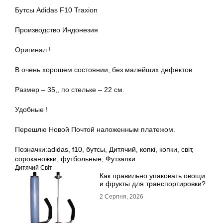
Бутсы Adidas F10 Traxion
Производство Индонезия
Оригинал !
В очень хорошем состоянии, без малейших дефектов
Размер – 35,, по стельке – 22 см.
Удобные !
Перешлю Новой Почтой наложенным платежом.
Позначки:
adidas
,
f10
,
бутсы
,
Дитячий
,
копкi
,
копки
,
світ
,
сороканожки
,
футбольные
,
Футзалки
Дитячий Світ
Как правильно упаковать овощи
и фрукты для транспортировки?
2 Серпня, 2026