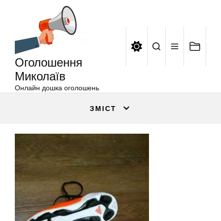
Оголошення
Перейти
Миколаїв
до
вмісту
Оголошення
Миколаїв
Онлайн дошка оголошень
ЗМІСТ