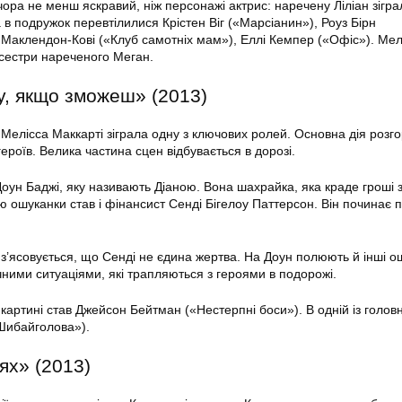
чора не менш яскравий, ніж персонажі актрис: наречену Ліліан зігр
 в подружок перевтілилися Крістен Віг («Марсіанин»), Роуз Бірн
 Маклендон-Кові («Клуб самотніх мам»), Еллі Кемпер («Офіс»). Мел
 сестри нареченого Меган.
у, якщо зможеш» (2013)
 Мелісса Маккарті зіграла одну з ключових ролей. Основна дія розг
ероїв. Велика частина сцен відбувається в дорозі.
Доун Баджі, яку називають Діаною. Вона шахрайка, яка краде гроші 
ю ошуканки став і фінансист Сенді Бігелоу Паттерсон. Він починає 
 з’ясовується, що Сенді не єдина жертва. На Доун полюють й інші ош
ними ситуаціями, які трапляються з героями в подорожі.
картині став Джейсон Бейтман («Нестерпні боси»). В одній із голов
Шибайголова»).
ях» (2013)