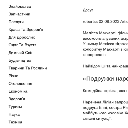
Знайомства
Досуг
Запчастини
robertss
02.09.2023
Artic
Послуги
Краса Та Здоров'я
Мелісса Маккарті, філь
Для Дорослих
високооплачуваних актри
У ньому Мелісса зіграла
Одяг Та Взуття
колоритну Маккарті з і
Дитячий Світ
кінопроектів.
Будівництво
Найвідоміші та найкращі
Тварини Та Рослини
Різне
«Подружки наре
Оголошення
Комедійна стрічка, яка 
Економіка
Здоров'я
Наречена Ліліан запрошу
Туризм
подруга Енні, сестра Р
майбутнього чоловіка Хе
Наука
смішні ситуації.
Техніка