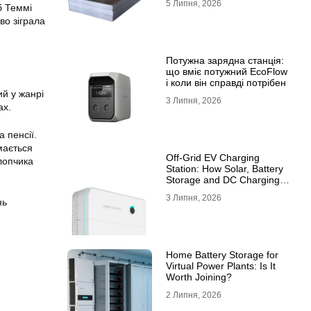
5 Липня, 2026
б Теммі
10ХСНД
во зіграла
Потужна зарядна станція:
що вміє потужний EcoFlow
і коли він справді потрібен
ий у жанрі
3 Липня, 2026
ах.
 пенсії.
ймається
Off-Grid EV Charging
лопчика
Station: How Solar, Battery
Storage and DC Charging
Work Together
3 Липня, 2026
нь
Home Battery Storage for
Virtual Power Plants: Is It
Worth Joining?
2 Липня, 2026