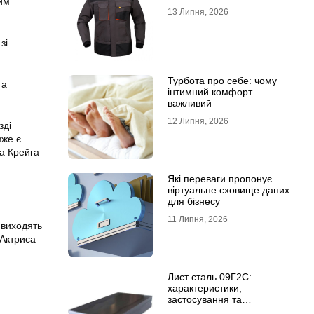
им
13 Липня, 2026
зі
Турбота про себе: чому
та
інтимний комфорт
важливий
12 Липня, 2026
зді
вже є
та Крейга
Які переваги пропонує
віртуальне сховище даних
для бізнесу
11 Липня, 2026
 виходять
 Актриса
Лист сталь 09Г2С:
характеристики,
застосування та
відмінність від сталі