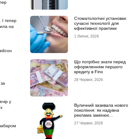
упер
Стоматологічні установки:
 І тепер
сучасні технології для
дила на
ефективної практики
1 Липня, 2026
жейсон
Що потрібно знати перед
оформленням першого
кредиту в Finx
28 Червня, 2026
 за
ечір у
Вуличний зазивала нового
их
покоління: як надувна
реклама замінює
промоутерів і знижує
27 Червня, 2026
витрати
езабаром