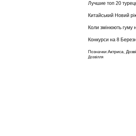
Лучшие топ 20 турец
Китайський Новий рік
Коли змінюють гуму н
Конкурси на 8 Березн
Позначки:
Актриса
,
Дозв
Дозвілля
Мапа сайту