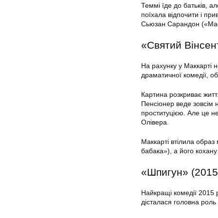
Теммі їде до батьків, а
поїхала відпочити і при
Сьюзан Сарандон («Ма
«Святий Вінсен
На рахунку у Маккарті н
драматичної комедії, об
Картина розкриває життя
Пенсіонер веде зовсім не
проституцією. Але це н
Олівера.
Маккарті втілила образ
бабака»), а його кохан
«Шпигун» (2015
Найкращі комедії 2015 
дісталася головна роль