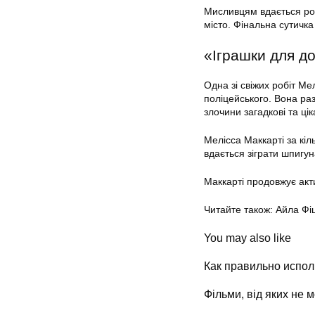
Мисливцям вдається роз
місто. Фінальна сутичк
«Іграшки для д
Одна зі свіжих робіт М
поліцейського. Вона ра
злочини загадкові та ці
Мелісса Маккарті за кіл
вдається зіграти шпигуна
Маккарті продовжує акти
Читайте також: Айла Фі
You may also like
Как правильно испол
Фільми, від яких не 