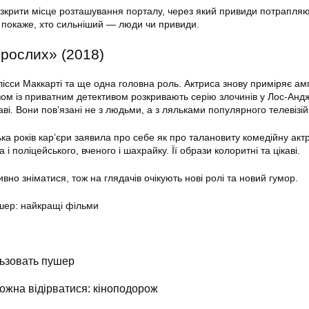
крити місце розташування порталу, через який привиди потрапляю
а покаже, хто сильніший — люди чи привиди.
орослих» (2018)
елісси Маккарті та ще одна головна роль. Актриса знову приміряє а
зом із приватним детективом розкривають серію злочинів у Лос-Андж
каві. Вони пов’язані не з людьми, а з ляльками популярного телевізі
ька років кар’єри заявила про себе як про талановиту комедійну актр
 і поліцейського, вченого і шахрайку. Її образи колоритні та цікаві.
вно зніматися, тож на глядачів очікують нові ролі та новий гумор.
шер: найкращі фільми
ьзовать пушер
можна відірватися: кіноподорож