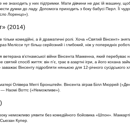
ле не знаходить у них підтримки. Мати дівчини не дає їй машину, що
вести думки до ладу. Допомога приходить з боку бабусі Перл. Її чудо
сло Лоренцо»).
т» (2014)
е тільки комедійні, а й драматичні ролі. Хоча «Святий Вінсент» знят
раз Мелісси тут більш серйозний і глибокий, ніж у попередніх робот
 ветерана в’єтнамської війни Вінсента Маккенна, який перебуває на
 святий спосіб життя: він п’є, грає в азартні ігри, а його кохана за
е заважає Вінсенту підробляти нянькою для 12-річного сусідського х
 матері Олівера Меггі Бронштейн. Вінсента зіграв Білл Мюррей («Де
у — Наомі Воттс («Неможливе»).
)
року неможливо уявити без комедійного бойовика «Шпон». Маккарті
 Сьюзан Купер.