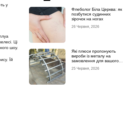
ть у
Флеболог Біла Церква: як
позбутися судинних
зірочок на ногах
26 Червня, 2026
мплуа
елесі. Ці
йного шоу.
Які плюси пропонують
вироби із металу на
ису. Їй
замовлення для вашого
проєкту
25 Червня, 2026