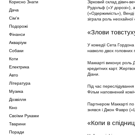
Корисно Знати
Зірковий склад дівич-ве
Рудольф («У дорозі»), а
Дача
(«Одержимість»), Венді
Сім'я
зіграла роль неохайної
Подорожі
«Злови товстух
Фінанси
Акваріум
У комедії Сета Гордона
Собаки
навколо двох головних г
Коти
Маккарті виконує роль 
Електрика
кредитних карт. Жертво
Діани.
Авто
Література
Під час переслідування
Музика
Фільм наповнений коміч
Дозвілля
Партнером Маккарті по 
Кіно
знявся і Джон Фавро («
Своїми Руками
«Копи в спідниц
Тварини
Поради