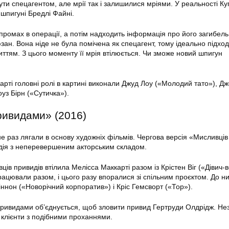
ути спецагентом, але мрії так і залишилися мріями. У реальності К
шпигуні Бредлі Файні.
промах в операції, а потім надходить інформація про його загибель.
зан. Вона ніде не була помічена як спецагент, тому ідеально підхо
иттям. З цього моменту її мрія втілюється. Чи зможе новий шпигун
арті головні ролі в картині виконали Джуд Лоу («Молодий тато»), Д
уз Бірн («Сутичка»).
ривидами» (2016)
не раз лягали в основу художніх фільмів. Чергова версія «Мисливців
ія з неперевершеним акторським складом.
ів привидів втілила Мелісса Маккарті разом із Крістен Віг («Дівич-в
рацювали разом, і цього разу впоралися зі спільним проєктом. До н
ннон («Новорічний корпоратив») і Кріс Гемсворт («Тор»).
привидами об’єднується, щоб зловити привид Гертруди Олдрідж. Н
і клієнти з подібними проханнями.