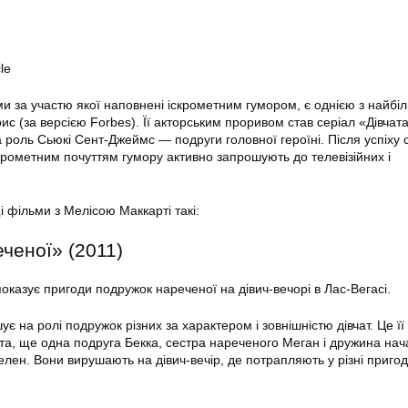
le
ми за участю якої наповнені іскрометним гумором, є однією з найбі
с (за версією Forbes). Її акторським проривом став серіал «Дівчат
 роль Сьюкі Сент-Джеймс — подруги головної героїні. Після успіху 
скрометним почуттям гумору активно запрошують до телевізійних і
 фільми з Мелісою Маккарті такі:
ченої» (2011)
показує пригоди подружок нареченої на дівич-вечорі в Лас-Вегасі.
є на ролі подружок різних за характером і зовнішністю дівчат. Це ї
ита, ще одна подруга Бекка, сестра нареченого Меган і дружина нач
лен. Вони вирушають на дівич-вечір, де потрапляють у різні пригод