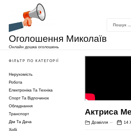
Оголошення
Перейти
Миколаїв
до
вмісту
Оголошення Миколаїв
Онлайн дошка оголошень
ФІЛЬТР ПО КАТЕГОРІЇ
Нерухомість
Робота
Електроніка Та Техніка
Спорт Та Відпочинок
Обладнання
Актриса Ме
Транспорт
Дім Та Дача
Дозвілля
14 
Хобі