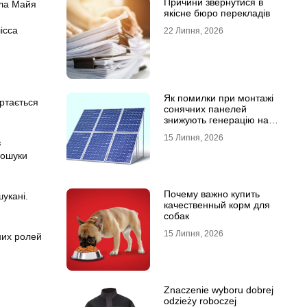
Причини звернутися в
ала Майя
якісне бюро перекладів
ісса
22 Липня, 2026
Як помилки при монтажі
ортається
сонячних панелей
знижують генерацію на
40%?
15 Липня, 2026
з
пошуки
Почему важно купить
укані.
качественный корм для
собак
15 Липня, 2026
них ролей
Znaczenie wyboru dobrej
odzieży roboczej