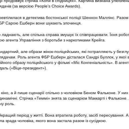
ї продовжує стрічка «Копи в спідницях». Картина визнана улюблен
дачів (за версією People’s Choice Awards).
ревтілилася в детектива бостонської поліції Шеннон Маллінс. Разом 
БР Сарою Ешберн вони шукають злочинця.
 ладнають, але спільна справа змушує їх співпрацювати. Їхня робо
вою агента Управління з боротьби з наркотиками Крейга.
ндартний, але образи жінок-поліцейських, які потрапляють у безглу
глядачам. Роль агента ФБР Ешберн дісталася Сандрі Буллок, у якої 
йного образу поліцейського у фільмі «Міс Конгеніальність». В аген
даль («Віце-президент»).
в кіно, а й пише сценарії спільно з чоловіком Беном Фальконе. У них
 динамічні. Стрічка «Теммі» знята за сценарієм Маккарті і Фальконе.
ну роль.
кращий період у житті. Вона втратила роботу, засіб пересування. А
а зрада чоловіка, якого вона застала разом із сусідкою.