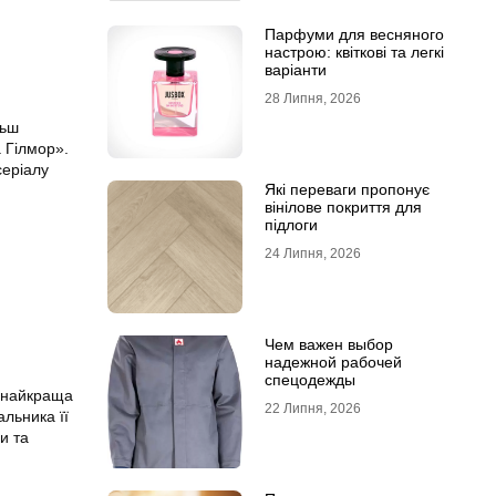
Парфуми для весняного
настрою: квіткові та легкі
варіанти
28 Липня, 2026
льш
а Гілмор».
серіалу
Які переваги пропонує
вінілове покриття для
підлоги
24 Липня, 2026
Чем важен выбор
надежной рабочей
спецодежды
ї найкраща
22 Липня, 2026
альника її
и та