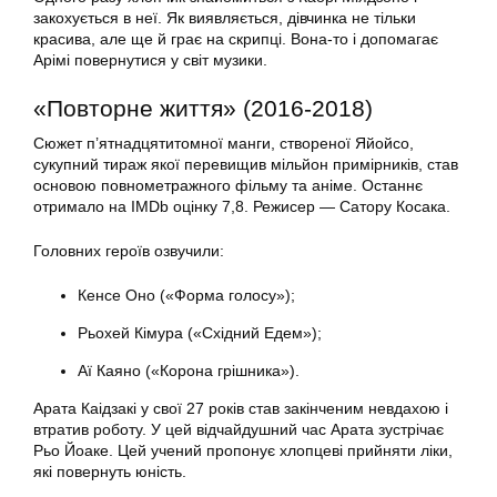
закохується в неї. Як виявляється, дівчинка не тільки
красива, але ще й грає на скрипці. Вона-то і допомагає
Арімі повернутися у світ музики.
«Повторне життя» (2016-2018)
Сюжет п’ятнадцятитомної манги, створеної Яйойсо,
сукупний тираж якої перевищив мільйон примірників, став
основою повнометражного фільму та аніме. Останнє
отримало на IMDb оцінку 7,8. Режисер — Сатору Косака.
Головних героїв озвучили:
Кенсе Оно («Форма голосу»);
Рьохей Кімура («Східний Едем»);
Аї Каяно («Корона грішника»).
Арата Каідзакі у свої 27 років став закінченим невдахою і
втратив роботу. У цей відчайдушний час Арата зустрічає
Рьо Йоаке. Цей учений пропонує хлопцеві прийняти ліки,
які повернуть юність.