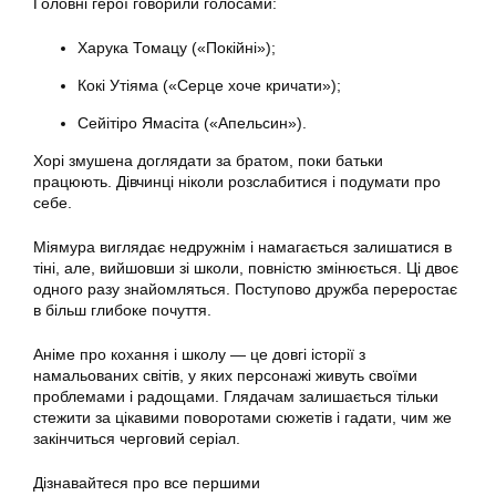
Головні герої говорили голосами:
Харука Томацу («Покійні»);
Кокі Утіяма («Серце хоче кричати»);
Сейітіро Ямасіта («Апельсин»).
Хорі змушена доглядати за братом, поки батьки
працюють. Дівчинці ніколи розслабитися і подумати про
себе.
Міямура виглядає недружнім і намагається залишатися в
тіні, але, вийшовши зі школи, повністю змінюється. Ці двоє
одного разу знайомляться. Поступово дружба переростає
в більш глибоке почуття.
Аніме про кохання і школу — це довгі історії з
намальованих світів, у яких персонажі живуть своїми
проблемами і радощами. Глядачам залишається тільки
стежити за цікавими поворотами сюжетів і гадати, чим же
закінчиться черговий серіал.
Дізнавайтеся про все першими