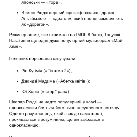
японськи — «тора».
В імені Рюдзі перший ієрогліф означає ‘дракон’.
Англійською — «драгон», який японці вимовляють
як «дорагон».
Режисер аніме, яке отримало на IMDb 8 балів, Тацуюкі
Нагаї зняв ще один дуже популярний мультсеріал «Май-
Хіме».
Головних персонажів озвучували:
Ріе Кугімія («Гінтама 2»);
Дзюндзі Мадзіма («Абетка квітів»);
Юї Хоріе («Історії ран»).
Школяр Рюдзі не надто популярний у класі —
однокласники бояться його вічно насупленого погляду.
Одного разу хлопець, який звик до самотності,
прокидається з розумінням, що він закохався в
однокласницю.