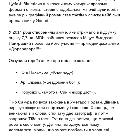
Цубакі. Він втілив її в класичному чотирикадровому
форматі енкома. Історія сподобалася жіночій аудиторії, і
вже за рік графічний роман став третім у списку найбільш
продаваних у Японії.
У 2014 році створенням аніме, яке отримало в підсумку
оцінку 7,7 на IMDb, зайнявся режисер Міцуе Ямадзакі.
Найкращий проєкт за його участю — пригодницьке аніме
«Дюрарарара!!!».
Озвучили героїв аніме про шкільне кохання:
Юіті Накамура («Кланнад»);
Арі Одзава («Бездомний бог»);
Нобухіко Окамото («Синій екзорцист»).
Тійо Сакура по вуха закохана в Уметаро Нодзакі. Дівчина
вирішує відкритися спортсмену і красеню. Хлопець, не
вникаючи в її слова, спочатку дає автограф, а потім
запрошує Тійо в гості. Тут вона дізнається, що Нодзакі
робить свою мангу. Дівчина погоджується йому
допомагати, вірячи, що зможе розбудити в хлопцеві