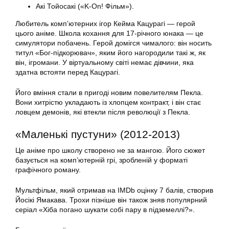
Акі Тойосакі («K-On! Фільм»).
Любитель комп’ютерних ігор Кейма Кацурагі — герой
цього аніме. Школа кохання для 17-річного юнака — це
симулятори побачень. Герой домігся чималого: він носить
титул «Бог-підкорювач», яким його нагородили такі ж, як
він, ігромани. У віртуальному світі немає дівчини, яка
здатна встояти перед Кацурагі.
Його вміння стали в пригоді новим повелителям Пекла.
Вони хитрістю укладають із хлопцем контракт, і він стає
ловцем демонів, які втекли після революції з Пекла.
«Маленькі пустуни» (2012-2013)
Це аніме про школу створено не за мангою. Його сюжет
базується на комп’ютерній грі, зробленій у форматі
графічного роману.
Мультфільм, який отримав на IMDb оцінку 7 балів, створив
Йосікі Ямакава. Трохи пізніше він також зняв популярний
серіал «Хіба погано шукати собі пару в підземеллі?».