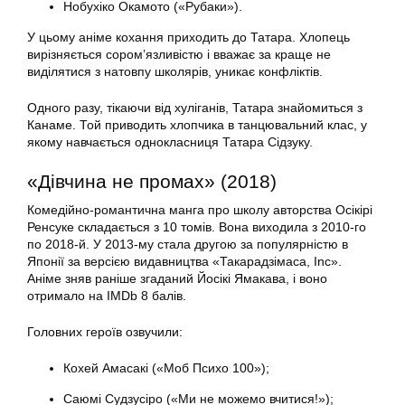
Нобухіко Окамото («Рубаки»).
У цьому аніме кохання приходить до Татара. Хлопець
вирізняється сором’язливістю і вважає за краще не
виділятися з натовпу школярів, уникає конфліктів.
Одного разу, тікаючи від хуліганів, Татара знайомиться з
Канаме. Той приводить хлопчика в танцювальний клас, у
якому навчається однокласниця Татара Сідзуку.
«Дівчина не промах» (2018)
Комедійно-романтична манга про школу авторства Осікірі
Ренсуке складається з 10 томів. Вона виходила з 2010-го
по 2018-й. У 2013-му стала другою за популярністю в
Японії за версією видавництва «Такарадзімаса, Inc».
Аніме зняв раніше згаданий Йосікі Ямакава, і воно
отримало на IMDb 8 балів.
Головних героїв озвучили:
Кохей Амасакі («Моб Психо 100»);
Саюмі Судзусіро («Ми не можемо вчитися!»);