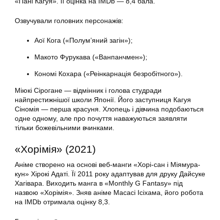
«Пані Кагуя». Її оцінка на IMDb — 8,4 бала.
Озвучували головних персонажів:
Аої Кога («Полум’яний загін»);
Макото Фурукава («Ванпанчмен»);
Кономі Кохара («Реінкарнація безробітного»).
Міюкі Сірогане — відмінник і голова студради
найпрестижнішої школи Японії. Його заступниця Кагуя
Сіномія — перша красуня. Хлопець і дівчина подобаються
одне одному, але про почуття наважуються заявляти
тільки божевільними вчинками.
«Хорімія» (2021)
Аніме створено на основі веб-манги «Хорі-сан і Міямура-
кун» Хірокі Адаті. Її 2011 року адаптував для друку Дайсуке
Хагівара. Виходить манга в «Monthly G Fantasy» під
назвою «Хорімія». Зняв аніме Масасі Ісіхама, його робота
на IMDb отримала оцінку 8,3.