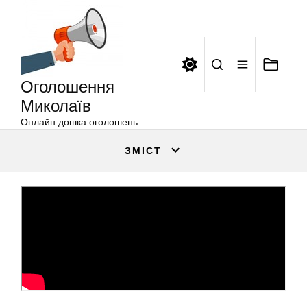
Оголошення
Перейти
Миколаїв
до
вмісту
Оголошення
Миколаїв
Онлайн дошка оголошень
ЗМІСТ