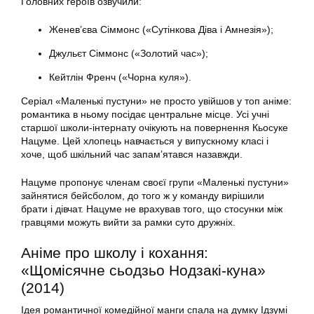
Головних героїв озвучили:
Женев’єва Сіммонс («Сутінкова Діва і Амнезія»);
Джульєт Сіммонс («Золотий час»);
Кейтлін Френч («Чорна куля»).
Серіал «Маленькі пустуни» не просто увійшов у топ аніме:
романтика в ньому посідає центральне місце. Усі учні
старшої школи-інтернату очікують на повернення Кьосуке
Нацуме. Цей хлопець навчається у випускному класі і
хоче, щоб шкільний час запам’ятався назавжди.
Нацуме пропонує членам своєї групи «Маленькі пустуни»
зайнятися бейсболом, до того ж у команду вирішили
брати і дівчат. Нацуме не врахував того, що стосунки між
гравцями можуть вийти за рамки суто дружніх.
Аніме про школу і кохання:
«Щомісячне сьодзьо Нодзакі-куна»
(2014)
Ідея романтичної комедійної манги спала на думку Ідзумі