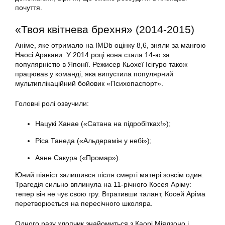
почуття.
«Твоя квітнева брехня» (2014-2015)
Аніме, яке отримало на IMDb оцінку 8,6, зняли за мангою
Наосі Аракави. У 2014 році вона стала 14-ю за
популярністю в Японії. Режисер Кьохеї Ісігуро також
працював у команді, яка випустила популярний
мультиплікаційний бойовик «Психопаспорт».
Головні ролі озвучили:
Нацукі Ханае («Сатана на підробітках!»);
Ріса Танеда («Альдерамін у небі»);
Аяне Сакура («Промар»).
Юний піаніст залишився після смерті матері зовсім один.
Трагедія сильно вплинула на 11-річного Косея Аріму:
тепер він не чує свою гру. Втративши талант, Косей Аріма
перетворюється на пересічного школяра.
Одного разу хлопчик знайомиться з Каорі Міядзоно і