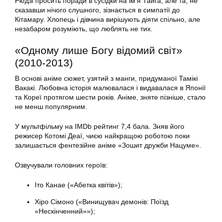
Рюдзі просить поради в сусідки на ім’я Тайга, але та, не
сказавши нічого слушного, зізнається в симпатії до
Кітамару. Хлопець і дівчина вирішують діяти спільно, але
незабаром розуміють, що люблять не тих.
«Одному лише Богу відомий світ»
(2010-2013)
В основі аніме сюжет, узятий з манги, придуманої Тамікі
Вакакі. Любовна історія малювалася і видавалася в Японії
та Кореї протягом шести років. Аніме, зняте пізніше, стало
не менш популярним.
У мультфільму на IMDb рейтинг 7,4 бала. Зняв його
режисер Котомі Деаї, чиєю найкращою роботою поки
залишається фентезійне аніме «Зошит дружби Нацуме».
Озвучували головних героїв:
Іто Канае («Абетка квітів»);
Хіро Сімоно («Винищувач демонів: Поїзд
«Нескінченний»»);