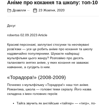
Аніме про кохання та школу: топ-10
Дозвілля
23 Жовтня, 2020
Досуг
robertss
02.09.2023
Article
Красиві персонажі, заплутані стосунки та неочікувані
розв’язки — усе це робить аніме про кохання та школу
надзвичайно популярними. Шукаєте найкращі
мультфільми цього жанру? Розповімо про десять
талановито знятих аніме, у яких кохання не заважає
навчанню, а сусідить із ним.
«Торадора!» (2008-2009)
Почнемо з мультфільму «Торадора!» наш топ аніме.
Романтика, школа — головні теми серіалу. Його назва
складена з імен головних героїв:
Тайга звучить як англійське «тайгер» — «тигр», по-