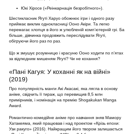
Юкі Хіросе («Реінкарнація безробітного»).
Шестикласник Ягуті Харуо обожнює ігри і одного разу
приймає виклик однокласниці Ооно Акіри. Та легко
перемагає хлопця в його ж улюбленій комп’ютерній грі. Ба
більше, дівчинка продовжить переслідувати Ягуті,
обігруючи його раз по раз.
Що ж змушує розумницю і красуню Ооно ходити по п’ятах
за відлюдним мишеням Ягуті? Чи не кохання?
«Пані Кагуя: У коханні як на війні»
(2019)
Про популярність манги Акі Акасакі, яка лягла в основу
аніме, свідчить її тираж, що перевищив 8,5 млн
примірників, і номінація на премію Shogakukan Manga
Award.
Романтично-комедійне аніме про навчання зняв Мамору
Хатакеяма, який працював і над проектом «Крізь епохи:
Узи ракуго» (2016). Найкращим його твором залишається