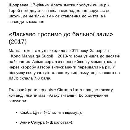
Щоправда, 17-річним Арата зможе пробути лише рік.
Герой погоджується і після омолодження вирушає до
школи, де не тільки змінює ставлення до життя, а й
знаходить кохання.
«Ласкаво просимо до бальної зали»
(2017)
Манга Томо Такеуті виходила з 2011 року. За версією
«Kono Manga ga Sugoi!», 2013-го вона увійшла до десятки
найкращих. Аніме-серіал за нею вийшов у момент, коли
через хворобу автора випуск манги перервали на рік. У
підсумку вся увага дісталася мультфільму, оцінка якого на
IMDb склала 7,8 бала.
Головний режисер аніме Сінтаро Ітога працює також у
команді, яка знімає «Атаку титанів». До озвучування
залучили:
Сімба Цутія («Спалити відьму»);
Аяне Сакура («Шарлотта»);