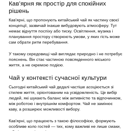
Кав’ярня як простір для спокійних
рішень
Кав’ярні, що пропонують китайський чай як частину своєї
концепції, зазвичай інакше вибудовують атмосферу. Тут
немає відчуття поспіху або тиску. Освітлення, музика і
планування простору створюють умови, у яких гість може
сам обрати ритм перебування.
У такому середовищі чай виглядає природно і не потребує
пояснень. Він стає частиною повсякденного міського
життя, а не окремою подією.
Чай у контексті сучасної культури
Сьогодні китайський чай дедалі частіше асоціюється зі
стилем життя, орієнтованим на усвідомленість. Це вибір
людей, які шукають баланс між активністю та відпочинком,
між роботою і внутрішнім комфортом. Чай не замінює
каву, а розширює можливості вибору.
Кав’ярні, що працюють з такою філософією, формують
особливе коло гостей — тих, кому важливі не лише смаки,