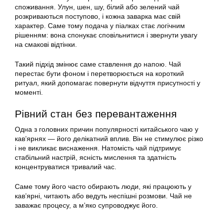
споживання. Улун, шен, шу, білий або зелений чай
розкриваються поступово, і кожна заварка має свій
характер. Саме тому подача у піалках стає логічним
рішенням: вона спонукає сповільнитися і звернути увагу
на смакові відтінки.
Такий підхід змінює саме ставлення до напою. Чай
перестає бути фоном і перетворюється на короткий
ритуал, який допомагає повернути відчуття присутності у
моменті.
Рівний стан без перевантаження
Одна з головних причин популярності китайського чаю у
кав’ярнях — його делікатний вплив. Він не стимулює різко
і не викликає виснаження. Натомість чай підтримує
стабільний настрій, ясність мислення та здатність
концентруватися тривалий час.
Саме тому його часто обирають люди, які працюють у
кав’ярні, читають або ведуть неспішні розмови. Чай не
заважає процесу, а м’яко супроводжує його.