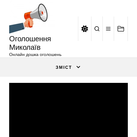
Оголошення
Перейти
Миколаїв
до
вмісту
Оголошення
Миколаїв
Онлайн дошка оголошень
ЗМІСТ