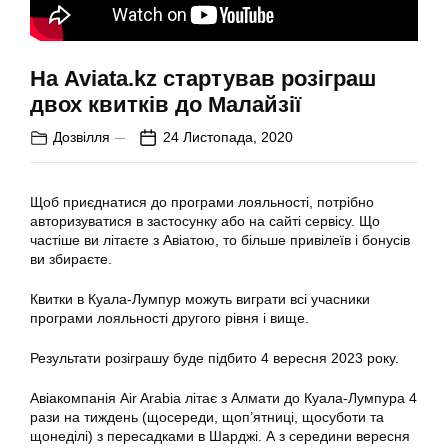
На Aviata.kz стартував розіграш
двох квитків до Малайзії
Дозвілля
24 Листопада, 2020
Щоб приєднатися до програми лояльності, потрібно
авторизуватися в застосунку або на сайті сервісу. Що
частіше ви літаєте з Авіатою, то більше привілеїв і бонусів
ви збираєте.
Квитки в Куала-Лумпур можуть виграти всі учасники
програми лояльності другого рівня і вище.
Результати розіграшу буде підбито 4 вересня 2023 року.
Авіакомпанія Air Arabia літає з Алмати до Куала-Лумпура 4
рази на тиждень (щосереди, щоп’ятниці, щосуботи та
щонеділі) з пересадками в Шарджі. А з середини вересня