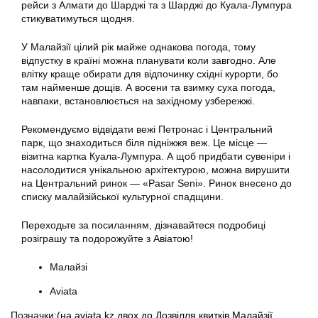
рейси з Алмати до Шарджі та з Шарджі до Куала-Лумпура
стикуватимуться щодня.
У Малайзії цілий рік майже однакова погода, тому
відпустку в країні можна планувати коли завгодно. Але
влітку краще обирати для відпочинку східні курорти, бо
там найменше дощів. А восени та взимку суха погода,
навпаки, встановлюється на західному узбережжі.
Рекомендуємо відвідати вежі Петронас і Центральний
парк, що знаходиться біля підніжжя веж. Це місце —
візитна картка Куала-Лумпура. А щоб придбати сувеніри і
насолодитися унікальною архітектурою, можна вирушити
на Центральний ринок — «Pasar Seni». Ринок внесено до
списку малайзійської культурної спадщини.
Переходьте за посиланням, дізнавайтеся подробиці
розіграшу та подорожуйте з Авіатою!
Малайзі
Aviata
Позначки:
(на
,
aviata.kz
,
двох
,
до
,
Дозвілля
,
квитків
,
Малайзії
,