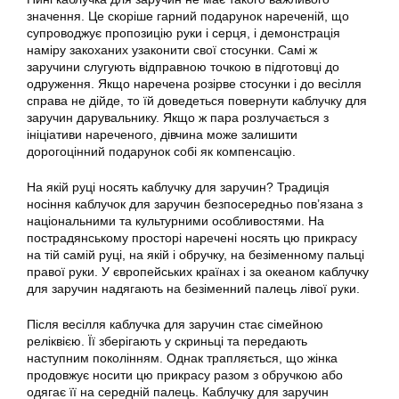
значення. Це скоріше гарний подарунок нареченій, що
супроводжує пропозицію руки і серця, і демонстрація
наміру закоханих узаконити свої стосунки. Самі ж
заручини слугують відправною точкою в підготовці до
одруження. Якщо наречена розірве стосунки і до весілля
справа не дійде, то їй доведеться повернути каблучку для
заручин дарувальнику. Якщо ж пара розлучається з
ініціативи нареченого, дівчина може залишити
дорогоцінний подарунок собі як компенсацію.
На якій руці носять каблучку для заручин? Традиція
носіння каблучок для заручин безпосередньо пов’язана з
національними та культурними особливостями. На
пострадянському просторі наречені носять цю прикрасу
на тій самій руці, на якій і обручку, на безіменному пальці
правої руки. У європейських країнах і за океаном каблучку
для заручин надягають на безіменний палець лівої руки.
Після весілля каблучка для заручин стає сімейною
реліквією. Її зберігають у скриньці та передають
наступним поколінням. Однак трапляється, що жінка
продовжує носити цю прикрасу разом з обручкою або
одягає її на середній палець. Каблучку для заручин