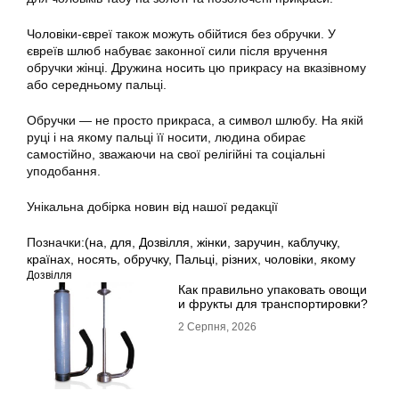
Чоловіки-євреї також можуть обійтися без обручки. У
євреїв шлюб набуває законної сили після вручення
обручки жінці. Дружина носить цю прикрасу на вказівному
або середньому пальці.
Обручки — не просто прикраса, а символ шлюбу. На якій
руці і на якому пальці її носити, людина обирає
самостійно, зважаючи на свої релігійні та соціальні
уподобання.
Унікальна добірка новин від нашої редакції
Позначки:
(на
,
для
,
Дозвілля
,
жінки
,
заручин
,
каблучку
,
країнах
,
носять
,
обручку
,
Пальці
,
різних
,
чоловіки
,
якому
Дозвілля
Как правильно упаковать овощи
и фрукты для транспортировки?
2 Серпня, 2026