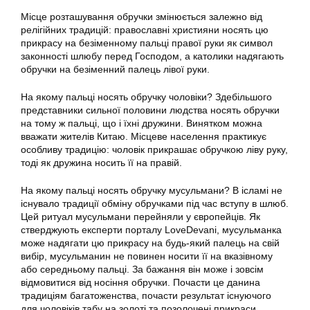
Місце розташування обручки змінюється залежно від
релігійних традицій: православні християни носять цю
прикрасу на безіменному пальці правої руки як символ
законності шлюбу перед Господом, а католики надягають
обручки на безіменний палець лівої руки.
На якому пальці носять обручку чоловіки? Здебільшого
представники сильної половини людства носять обручки
на тому ж пальці, що і їхні дружини. Винятком можна
вважати жителів Китаю. Місцеве населення практикує
особливу традицію: чоловік прикрашає обручкою ліву руку,
тоді як дружина носить її на правій.
На якому пальці носять обручку мусульмани? В ісламі не
існувало традиції обміну обручками під час вступу в шлюб.
Цей ритуал мусульмани перейняли у європейців. Як
стверджують експерти порталу LoveDevani, мусульманка
може надягати цю прикрасу на будь-який палець на свій
вибір, мусульманин не повинен носити її на вказівному
або середньому пальці. За бажання він може і зовсім
відмовитися від носіння обручки. Почасти це данина
традиціям багатоженства, почасти результат існуючого
для чоловіків табу на золоті та позолочені прикраси.