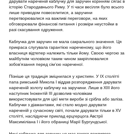
дарувати нареченій каблучку для заручин корінням сягає в
історію Стародавнього Риму. У ті часи весілля було всього
лише приводом повеселитися, а заручини
перетворювалися на важливі переговори, на яких
обговорювали фінансові питання і розміри неустойки в
разі скасування одруження.
Каблучка для заручин не мала сакрального значення. Ця
прикраса слугувала гарантією нареченому, що його
власниця відтепер належить тільки йому. Своєю чергою за
майбутнім чоловіком таким чином закріплювалися
зобов’язання перед сім’єю нареченої.
Пізніше ця традиція зміцнилася у християн. У IX столітті
папа римський Микола I віддав розпорядження дарувати
нареченій золоту каблучку на заручини. Лише в XIII його
наступник Інокентій III дозволив чоловікам
використовувати для цієї мети вироби зі срібла або заліза.
Каблучки з діамантами, які стало модно дарувати
нареченій у сучасному світі, почали дарувати тільки в XV
столітті, наслідуючи приклад ерцгерцога Австрії
Максиміліана I і його обраниці Марії Бургундської.
Нині каблучка для заручин не має такого важливого