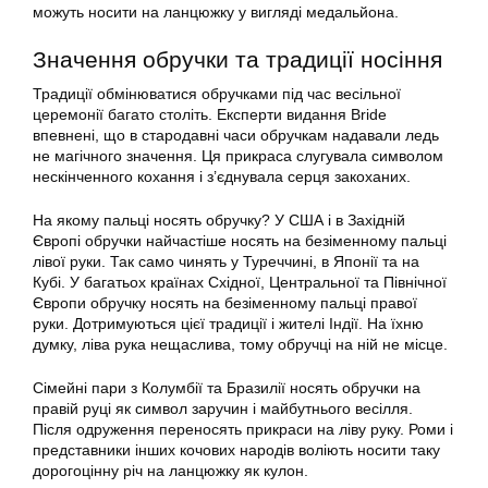
можуть носити на ланцюжку у вигляді медальйона.
Значення обручки та традиції носіння
Традиції обмінюватися обручками під час весільної
церемонії багато століть. Експерти видання Bride
впевнені, що в стародавні часи обручкам надавали ледь
не магічного значення. Ця прикраса слугувала символом
нескінченного кохання і з’єднувала серця закоханих.
На якому пальці носять обручку? У США і в Західній
Європі обручки найчастіше носять на безіменному пальці
лівої руки. Так само чинять у Туреччині, в Японії та на
Кубі. У багатьох країнах Східної, Центральної та Північної
Європи обручку носять на безіменному пальці правої
руки. Дотримуються цієї традиції і жителі Індії. На їхню
думку, ліва рука нещаслива, тому обручці на ній не місце.
Сімейні пари з Колумбії та Бразилії носять обручки на
правій руці як символ заручин і майбутнього весілля.
Після одруження переносять прикраси на ліву руку. Роми і
представники інших кочових народів воліють носити таку
дорогоцінну річ на ланцюжку як кулон.