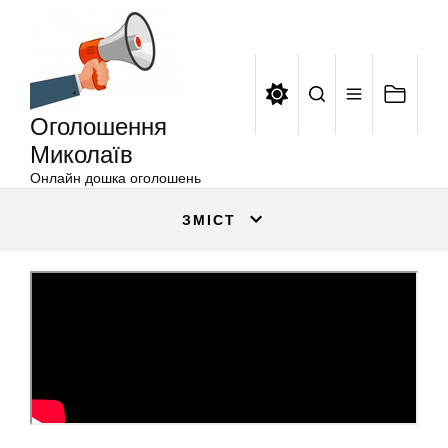
Оголошення
Перейти
Миколаїв
до
вмісту
Оголошення
Миколаїв
Онлайн дошка оголошень
ЗМІСТ