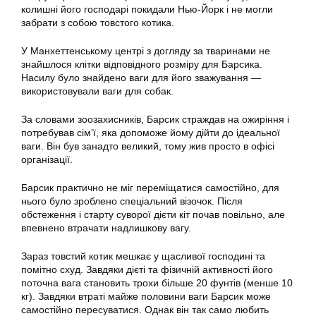
колишні його господарі покидали Нью-Йорк і не могли
забрати з собою товстого котика.
У Манхеттенському центрі з догляду за тваринами не
знайшлося клітки відповідного розміру для Барсика.
Насилу було знайдено ваги для його зважування —
використовували ваги для собак.
За словами зоозахисників, Барсик страждав на ожиріння і
потребував сім’ї, яка допоможе йому дійти до ідеальної
ваги. Він був занадто великий, тому жив просто в офісі
організації.
Барсик практично не міг переміщатися самостійно, для
нього було зроблено спеціальний візочок. Після
обстеження і старту суворої дієти кіт почав повільно, але
впевнено втрачати надлишкову вагу.
Зараз товстий котик мешкає у щасливої господині та
помітно схуд. Завдяки дієті та фізичній активності його
поточна вага становить трохи більше 20 фунтів (менше 10
кг). Завдяки втраті майже половини ваги Барсик може
самостійно пересуватися. Однак він так само любить