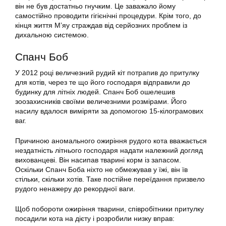
він не був достатньо гнучким. Це заважало йому
самостійно проводити гігієнічні процедури. Крім того, до
кінця життя М’яу страждав від серйозних проблем із
дихальною системою.
Спанч Боб
У 2012 році величезний рудий кіт потрапив до притулку
для котів, через те що його господаря відправили до
будинку для літніх людей. Спанч Боб ошелешив
зоозахисників своїми величезними розмірами. Його
насилу вдалося виміряти за допомогою 15-кілограмових
ваг.
Причиною аномального ожиріння рудого кота вважається
нездатність літнього господаря надати належний догляд
вихованцеві. Він насипав тварині корм із запасом.
Оскільки Спанч Боба ніхто не обмежував у їжі, він їв
стільки, скільки хотів. Таке постійне переїдання призвело
рудого ненажеру до рекордної ваги.
Щоб побороти ожиріння тварини, співробітники притулку
посадили кота на дієту і розробили низку вправ: