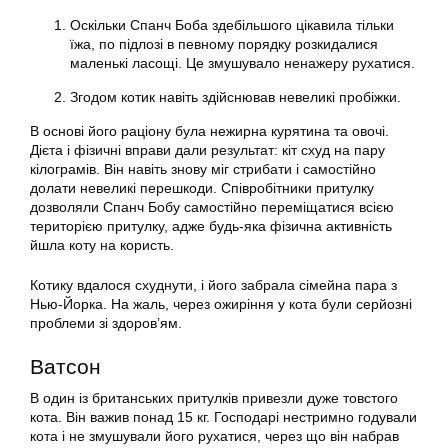
Оскільки Спанч Боба здебільшого цікавила тільки
їжа, по підлозі в певному порядку розкидалися
маленькі ласощі. Це змушувало ненажеру рухатися.
Згодом котик навіть здійснював невеликі пробіжки.
В основі його раціону була нежирна курятина та овочі.
Дієта і фізичні вправи дали результат: кіт схуд на пару
кілограмів. Він навіть знову міг стрибати і самостійно
долати невеликі перешкоди. Співробітники притулку
дозволяли Спанч Бобу самостійно переміщатися всією
територією притулку, адже будь-яка фізична активність
йшла коту на користь.
Котику вдалося схуднути, і його забрала сімейна пара з
Нью-Йорка. На жаль, через ожиріння у кота були серйозні
проблеми зі здоров’ям.
Ватсон
В один із британських притулків привезли дуже товстого
кота. Він важив понад 15 кг. Господарі нестримно годували
кота і не змушували його рухатися, через що він набрав