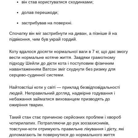
він став користуватися сходинками;
долав перешкоди;
застрибував на поверхні.
Спочатку він міг застрибнути на диван, а пізніше й на
підвіконня, чим був украй гордий.
Коту вдалося досягти нормальної ваги в 7 кг, що дає змогу
вести нормальне котяче життя. Завдяки грамотному
підходу Шейли до дієти кота і поступовим фізичним
навантаженням Ватсон зміг схуднути без ризику для
серцево-судинної системи.
Найтовстіші коти у світі — приклад безвідповідальності
людей. Неправильний догляд, надмірне годування і
небажання займатися вихованцем призводять до
ожиріння тварин.
Такий стан стає причиною серйозних проблем і хвороб
чотирилапих. Потрапляючи до рук зоозахисників,
товстуни-коти отримують правильне лікування і дієту, які
допомагають їм повернутися до нормального життя