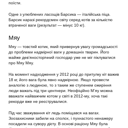
поїсти.
Одне з улюблених ласощів Барсика — італійська піца.
Барсик наразі рекордсмен світу серед котів за кількістю
втраченої ваги (результат — мінус 10 кг).
Мяу
Мяу — товстий котик, який привернув увагу громадськості
до проблеми надмірної ваги у домашніх тварин. Його
майже дев’яносторічний господар уже не міг піклуватися
про Мяу Мяу.
На момент надходження у 2012 році до притулку кіт важив
18 кг, його вага була явно надмірною. Якщо провести
аналогію з людиною, то з таким же ступенем ожиріння
люди важать під три центнери. Неофіційно М’яу можна
вважати найважчим котом у світі в 2012-му, хоча такі
рекорди вже не реєструвалися.
Під час зважування кіт ледь поміщався на вагах.
Зоозахисники забили на сполох, і пухнастого ненажеру
посадили на сувору дієту. В основі раціону Мяу була