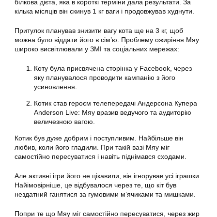
білкова дієта, яка в короткі терміни дала результати. За
кілька місяців він скинув 1 кг ваги і продовжував худнути.
Притулок планував знизити вагу кота ще на 3 кг, щоб
можна було віддати його в сім’ю. Проблему ожиріння Мяу
широко висвітлювали у ЗМІ та соціальних мережах:
Коту була присвячена сторінка у Facebook, через
яку планувалося проводити кампанію з його
усиновлення.
Котик став героєм телепередачі Андерсона Купера
Anderson Live: Мяу вразив ведучого та аудиторію
величезною вагою.
Котик був дуже добрим і поступливим. Найбільше він
любив, коли його гладили. При такій вазі Мяу міг
самостійно пересуватися і навіть піднімався сходами.
Але активні ігри його не цікавили, він ігнорував усі іграшки.
Найімовірніше, це відбувалося через те, що кіт був
нездатний ганятися за гумовими м’ячиками та мишками.
Попри те що Мяу міг самостійно пересуватися, через жир