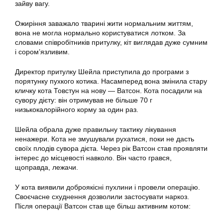
зайву вагу.
Ожиріння заважало тварині жити нормальним життям,
вона не могла нормально користуватися лотком. За
словами співробітників притулку, кіт виглядав дуже сумним
і сором’язливим.
Директор притулку Шейла приступила до програми з
порятунку пухкого котика. Насамперед вона змінила стару
кличку кота Товстун на нову — Ватсон. Кота посадили на
сувору дієту: він отримував не більше 70 г
низькокалорійного корму за один раз.
Шейла обрала дуже правильну тактику лікування
ненажери. Кота не змушували рухатися, поки не дасть
своїх плодів сувора дієта. Через рік Ватсон став проявляти
інтерес до місцевості навколо. Він часто грався,
щоправда, лежачи.
У кота виявили доброякісні пухлини і провели операцію.
Своєчасне схуднення дозволили застосувати наркоз.
Після операції Ватсон став ще більш активним котом: