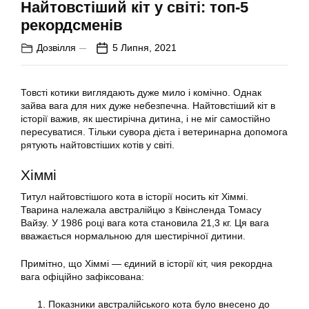
Найтовстіший кіт у світі: топ-5
рекордсменів
Дозвілля
5 Липня, 2021
Товсті котики виглядають дуже мило і комічно. Однак
зайва вага для них дуже небезпечна. Найтовстіший кіт в
історії важив, як шестирічна дитина, і не міг самостійно
пересуватися. Тільки сувора дієта і ветеринарна допомога
рятують найтовстіших котів у світі.
Хіммі
Титул найтовстішого кота в історії носить кіт Хіммі.
Тварина належала австралійцю з Квінсленда Томасу
Вайзу. У 1986 році вага кота становила 21,3 кг. Ця вага
вважається нормальною для шестирічної дитини.
Примітно, що Хіммі — єдиний в історії кіт, чия рекордна
вага офіційно зафіксована:
Показники австралійського кота було внесено до