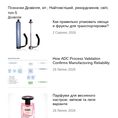
Позначки:
Дозвілля
,
кіт:
,
Найтовстіший
,
рекордсменів
,
світі
,
топ-5
Дозвілля
Как правильно упаковать овощи
и фрукты для транспортировки?
2 Серпня, 2026
How ADC Process Validation
Confirms Manufacturing Reliability
29 Липня, 2026
Парфуми для весняного
настрою: квіткові та легкі
варіанти
28 Липня, 2026