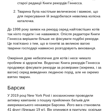
старої редакції Книги рекордів Гіннесса.
Тварина була настільки величезною і важкою, що
для пересування їй знадобилася невелика колісна
каталочка.
До 1998 року заявок на рекорд серед найтовстіших котів
так ніхто подати і не наважився. Опісля редактори Книги
Гіннесса вирішили більше не фіксувати подібні рекорди.
Це пов’язано з тим, що в гонитві за великою вагою
тварини господарі навмисно розгодовують вихованця.
Ожиріння дуже небезпечне для котів і несе чимало
проблем зі здоров’ям. Водночас Книга рекордів Гіннесса
продовжує фіксувати рекорди за розмірами (зокрема, і за
вагою) серед виведених людиною порід, але не окремо
взятих тварин.
Барсик
У 2019 році New York Post і зоозахисники проводили
активну кампанію з пошуку прийомних батьків для
американського ненажери Барсика. Його вага становила
41 фунт (близько 19 кг). Він опинився в притулку, оскільки