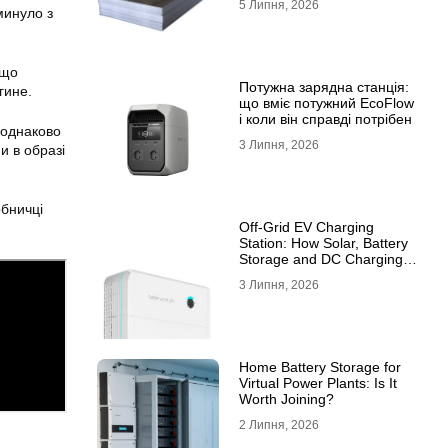
5 Липня, 2026
10ХСНД
 минуло з
 що
Потужна зарядна станція:
гине.
що вміє потужний EcoFlow
і коли він справді потрібен
 однаково
3 Липня, 2026
и в образі
рбничці
Off-Grid EV Charging
Station: How Solar, Battery
Storage and DC Charging
Work Together
3 Липня, 2026
Home Battery Storage for
Virtual Power Plants: Is It
Worth Joining?
2 Липня, 2026