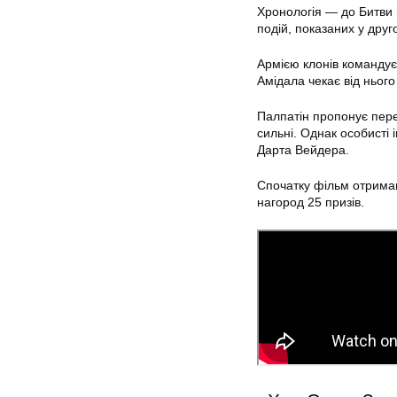
Хронологія — до Битви п
подій, показаних у друго
Армією клонів командує 
Амідала чекає від нього
Палпатін пропонує перей
сильні. Однак особисті 
Дарта Вейдера.
Спочатку фільм отримав
нагород 25 призів.