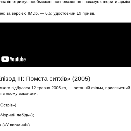
патін отримує необмежені повноваження і наказує створити армію 
нг, за версією IMDb, — 6,5; удостоєний 19 призів.
пізод III: Помста ситхів» (2005)
 якого відбулася 12 травня 2005-го, — останній фільм, присвячений
і в ньому виконали:
Острів»);
«Чорний лебідь»);
 («У вигнанні»).