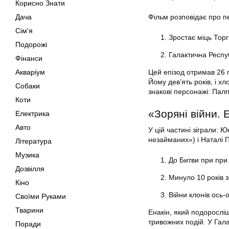
Корисно Знати
Дача
Фільм розповідає про п
Сім'я
Зростає міць Торг
Подорожі
Галактична Респуб
Фінанси
Акваріум
Цей епізод отримав 26 п
Йому дев’ять років, і х
Собаки
знакові персонажі: Пал
Коти
«Зоряні війни. Е
Електрика
Авто
У цій частині зіграли:
незайманих») і Наталі 
Література
Музика
До Битви при при 
Дозвілля
Минуло 10 років 
Кіно
Війни клонів ось-
Своїми Руками
Тварини
Енакін, який подоросліш
тривожних подій. У Гала
Поради