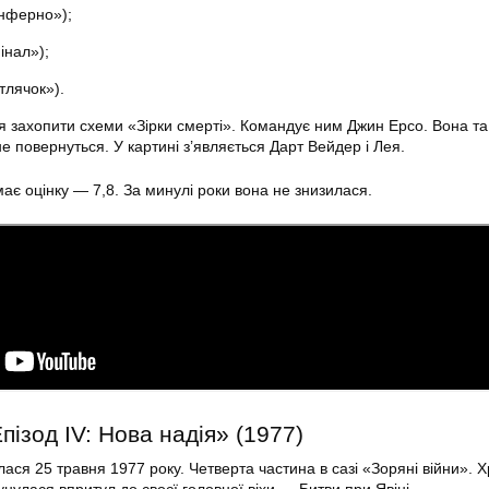
Інферно»);
інал»);
тлячок»).
 захопити схеми «Зірки смерті». Командує ним Джин Ерсо. Вона та ї
е повернуться. У картині з’являється Дарт Вейдер і Лея.
ає оцінку — 7,8. За минулі роки вона не знизилася.
Епізод IV: Нова надія» (1977)
ася 25 травня 1977 року. Четверта частина в сазі «Зоряні війни». 