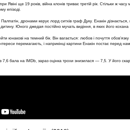
ри Явіні ще 19 років, війна клонів триває третій рік. Стільки ж часу
му епізоді.
Палпатін, дронами керує лорд ситхів граф Дуку. Енакін дізнається,
 дитину. Юного джедая постійно мучать видіння, в яких його кохана 
ти юнакові на темний бік. Він вагається: любов і почуття обов’язку
інтереси перемагають, і наприкінці картини Енакін постає перед нам
 7,6 бала на IMDb, зараз оцінка трохи знизилася — 7,5. У його ска