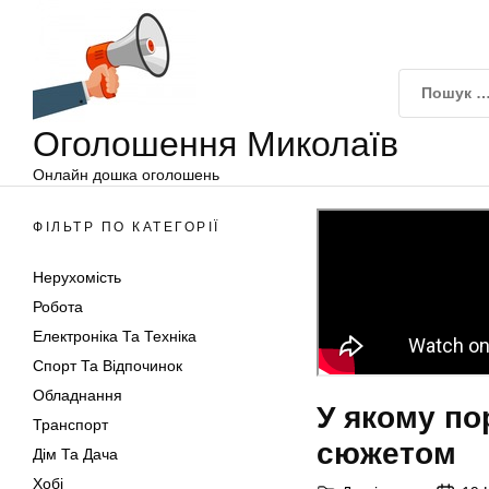
Оголошення
Перейти
Миколаїв
до
вмісту
Оголошення Миколаїв
Онлайн дошка оголошень
ФІЛЬТР ПО КАТЕГОРІЇ
Нерухомість
Робота
Електроніка Та Техніка
Спорт Та Відпочинок
Обладнання
У якому по
Транспорт
сюжетом
Дім Та Дача
Хобі