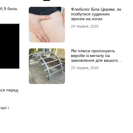
6,9 бала.
Флеболог Біла Церква: як
позбутися судинних
зірочок на ногах
26 Червня, 2026
Які плюси пропонують
вироби із металу на
замовлення для вашого
проєкту
25 Червня, 2026
ься перед
 що і