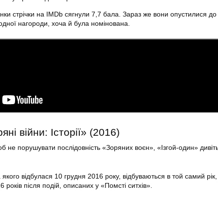
нки стрічки на IMDb сягнули 7,7 бала. Зараз же вони опустилися до 
дної нагороди, хоча й була номінована.
яні війни: Історії» (2016)
б не порушувати послідовність «Зоряних воєн», «Ізгой-один» дивіт
а якого відбулася 10 грудня 2016 року, відбуваються в той самий рік,
6 років після подій, описаних у «Помсті ситхів».