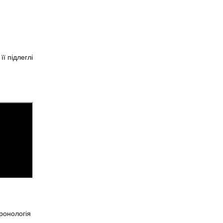
ї підлеглі
Хронологія