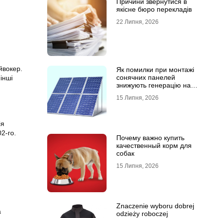
Причини звернутися в
якісне бюро перекладів
22 Липня, 2026
йвокер.
Як помилки при монтажі
сонячних панелей
інші
знижують генерацію на
40%?
15 Липня, 2026
ія
2-го.
Почему важно купить
качественный корм для
собак
15 Липня, 2026
Znaczenie wyboru dobrej
а
odzieży roboczej