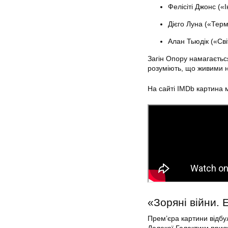
Фелісіті Джонс («
Дієго Луна («Терм
Алан Тьюдік («Сві
Загін Опору намагається
розуміють, що живими н
На сайті IMDb картина м
«Зоряні війни. 
Прем’єра картини відбул