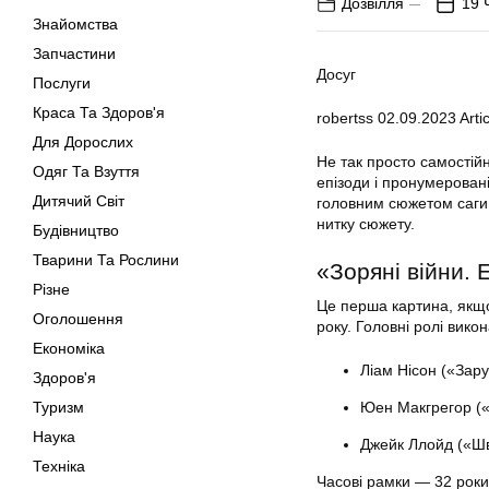
Дозвілля
19 
Знайомства
Запчастини
Досуг
Послуги
Краса Та Здоров'я
robertss
02.09.2023
Artic
Для Дорослих
Не так просто самостійн
Одяг Та Взуття
епізоди і пронумеровані
Дитячий Світ
головним сюжетом саги. 
нитку сюжету.
Будівництво
Тварини Та Рослини
«Зоряні війни. 
Різне
Це перша картина, якщо
Оголошення
року. Головні ролі вико
Економіка
Ліам Нісон («Зар
Здоров'я
Туризм
Юен Макгрегор («
Наука
Джейк Ллойд («Шв
Техніка
Часові рамки — 32 роки 