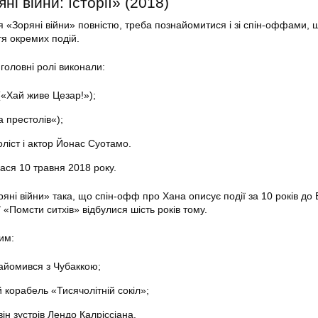
ні війни: Історії» (2018)
я «Зоряні війни» повністю, треба познайомитися і зі спін-оффами, 
тя окремих подій.
 головні ролі виконали:
«Хай живе Цезар!»);
а престолів«);
ліст і актор Йонас Суотамо.
ася 10 травня 2018 року.
яні війни» така, що спін-офф про Хана описує події за 10 років до
ї «Помсти ситхів» відбулися шість років тому.
им:
айомився з Чубаккою;
ій корабель «Тисячолітній сокіл»;
він зустрів Лендо Калріссіана.