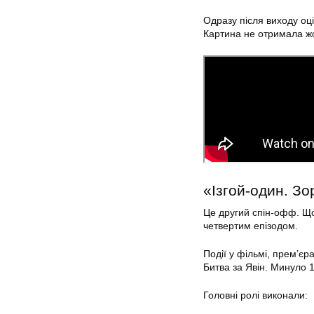
Одразу після виходу оці
Картина не отримала жо
«Ізгой-один. Зор
Це другий спін-офф. Що
четвертим епізодом.
Події у фільмі, прем’єр
Битва за Явін. Минуло 1
Головні ролі виконали: