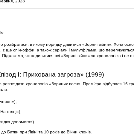
Червня, 2023
le
о розібратися, в якому порядку дивитися «Зоряні війни». Хоча осно
, є ще спін-оффи, а також серіали і мультфільми, що перегукуються
Підкажемо, як подивитися всі «Зоряні війни» за хронологією і не в
Епізод I: Прихована загроза» (1999)
 розглядати хронологію «Зоряних воєн». Прем’єра відбулася 16 тр
нали:
учниця»);
На голці»);
идка допомога»).
до Битви при Явіні та 10 років до Війни клонів.