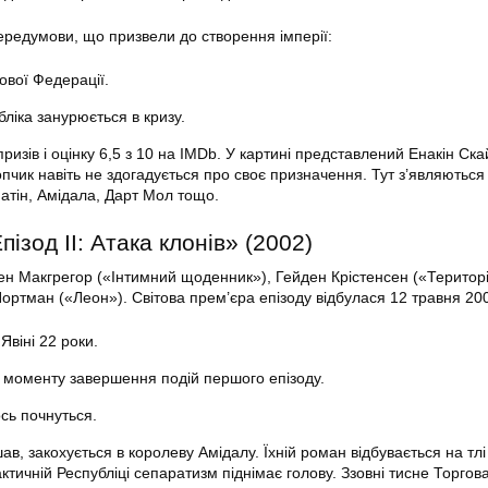
ередумови, що призвели до створення імперії:
ової Федерації.
ліка занурюється в кризу.
ризів і оцінку 6,5 з 10 на IMDb. У картині представлений Енакін Ска
лопчик навіть не здогадується про своє призначення. Тут з’являються 
патін, Амідала, Дарт Мол тощо.
пізод II: Атака клонів» (2002)
 Юен Макгрегор («Інтимний щоденник»), Гейден Крістенсен («Територ
Портман («Леон»). Світова прем’єра епізоду відбулася 12 травня 200
Явіні 22 роки.
з моменту завершення подій першого епізоду.
ось почнуться.
ав, закохується в королеву Амідалу. Їхній роман відбувається на тлі
ктичній Республіці сепаратизм піднімає голову. Ззовні тисне Торгов