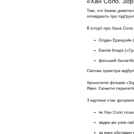
«Хан Соло. Зоря
Тим, хто бажає дивитис
оповідають про підґрун
В історії про Хана Соло
Олден Еренрайк (
Емілія Кларк («Гр
фінський баскетбо
Світова прем’єра відбул
Хронологія фільмів «Зор
Явіні. Сюжетні перипеті
З картини стає зрозуміл
як Хан Соло позн
звідки він узяв св
за яких обставин 