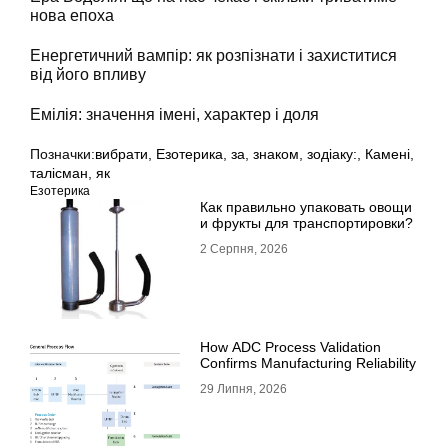
нова епоха
Енергетичний вампір: як розпізнати і захиститися
від його впливу
Емілія: значення імені, характер і доля
Позначки:
вибрати
,
Езотерика
,
за
,
знаком
,
зодіаку:
,
Камені
,
талісман
,
як
Езотерика
Как правильно упаковать овощи
и фрукты для транспортировки?
2 Серпня, 2026
How ADC Process Validation
Confirms Manufacturing Reliability
29 Липня, 2026