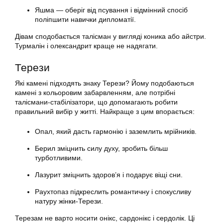
Яшма — оберіг від псування і відмінний спосіб
поліпшити навички дипломатії.
Дівам сподобається талісман у вигляді коника або айстри.
Турмалін і олександрит краще не надягати.
Терези
Які камені підходять знаку Терези? Йому подобаються
камені з кольоровим забарвленням, але потрібні
талісмани-стабілізатори, що допомагають робити
правильний вибір у житті. Найкраще з цим впорається:
Опал, який дасть гармонію і заземлить мрійників.
Берил зміцнить силу духу, зробить більш
турботливими.
Лазурит зміцнить здоров’я і подарує віщі сни.
Раухтопаз підкреслить романтичну і спокусливу
натуру жінки-Терези.
Терезам не варто носити онікс, сардонікс і сердолік. Ці