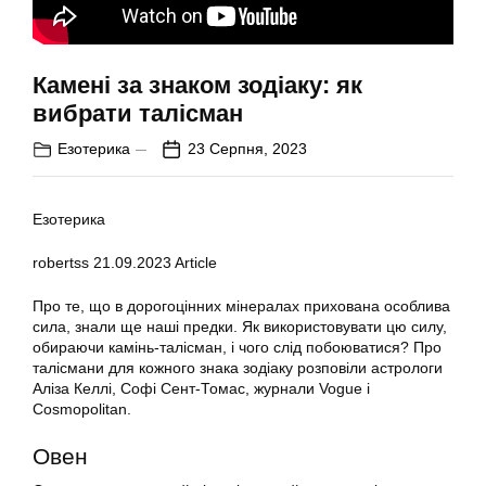
Камені за знаком зодіаку: як
вибрати талісман
Езотерика
23 Серпня, 2023
Езотерика
robertss
21.09.2023
Article
Про те, що в дорогоцінних мінералах прихована особлива
сила, знали ще наші предки. Як використовувати цю силу,
обираючи камінь-талісман, і чого слід побоюватися? Про
талісмани для кожного знака зодіаку розповіли астрологи
Аліза Келлі, Софі Сент-Томас, журнали Vogue і
Cosmopolitan.
Овен