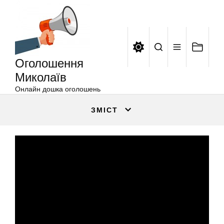
Оголошення
Перейти
Миколаїв
до
вмісту
Оголошення
Миколаїв
Онлайн дошка оголошень
ЗМІСТ