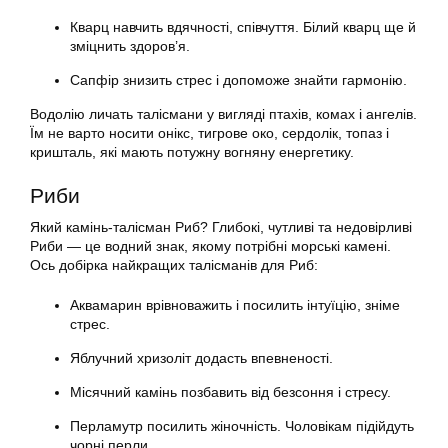
Кварц навчить вдячності, співчуття. Білий кварц ще й
зміцнить здоров’я.
Сапфір знизить стрес і допоможе знайти гармонію.
Водолію личать талісмани у вигляді птахів, комах і ангелів.
Їм не варто носити онікс, тигрове око, сердолік, топаз і
кришталь, які мають потужну вогняну енергетику.
Риби
Який камінь-талісман Риб? Глибокі, чутливі та недовірливі
Риби — це водний знак, якому потрібні морські камені.
Ось добірка найкращих талісманів для Риб:
Аквамарин врівноважить і посилить інтуїцію, зніме
стрес.
Яблучний хризоліт додасть впевненості.
Місячний камінь позбавить від безсоння і стресу.
Перламутр посилить жіночність. Чоловікам підійдуть
чорні перли.