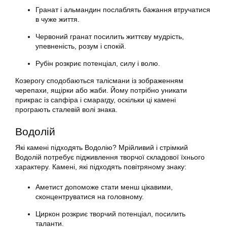
Гранат і альмандин послаблять бажання втручатися
в чуже життя.
Червоний гранат посилить життєву мудрість,
упевненість, розум і спокій.
Рубін розкриє потенціал, силу і волю.
Козерогу сподобаються талісмани із зображенням
черепахи, ящірки або жаби. Йому потрібно уникати
прикрас із сапфіра і смарагду, оскільки ці камені
програють сталевій волі знака.
Водолій
Які камені підходять Водолію? Мрійливий і стрімкий
Водолій потребує підживлення творчої складової їхнього
характеру. Камені, які підходять повітряному знаку:
Аметист допоможе стати менш цікавими,
сконцентруватися на головному.
Циркон розкриє творчий потенціал, посилить
таланти.