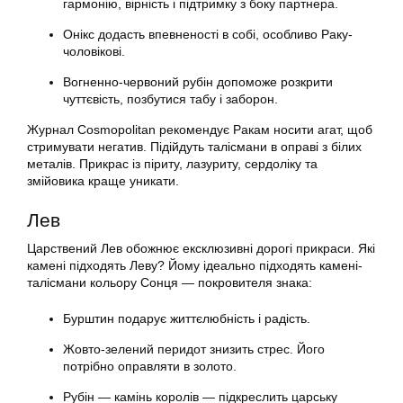
гармонію, вірність і підтримку з боку партнера.
Онікс додасть впевненості в собі, особливо Раку-
чоловікові.
Вогненно-червоний рубін допоможе розкрити
чуттєвість, позбутися табу і заборон.
Журнал Cosmopolitan рекомендує Ракам носити агат, щоб
стримувати негатив. Підійдуть талісмани в оправі з білих
металів. Прикрас із піриту, лазуриту, сердоліку та
змійовика краще уникати.
Лев
Царствений Лев обожнює ексклюзивні дорогі прикраси. Які
камені підходять Леву? Йому ідеально підходять камені-
талісмани кольору Сонця — покровителя знака:
Бурштин подарує життєлюбність і радість.
Жовто-зелений перидот знизить стрес. Його
потрібно оправляти в золото.
Рубін — камінь королів — підкреслить царську