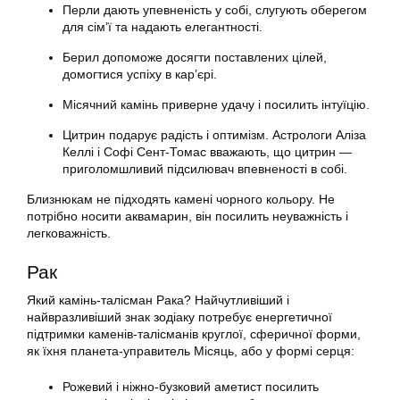
Перли дають упевненість у собі, слугують оберегом
для сім’ї та надають елегантності.
Берил допоможе досягти поставлених цілей,
домогтися успіху в кар’єрі.
Місячний камінь приверне удачу і посилить інтуїцію.
Цитрин подарує радість і оптимізм. Астрологи Аліза
Келлі і Софі Сент-Томас вважають, що цитрин —
приголомшливий підсилювач впевненості в собі.
Близнюкам не підходять камені чорного кольору. Не
потрібно носити аквамарин, він посилить неуважність і
легковажність.
Рак
Який камінь-талісман Рака? Найчутливіший і
найвразливіший знак зодіаку потребує енергетичної
підтримки каменів-талісманів круглої, сферичної форми,
як їхня планета-управитель Місяць, або у формі серця:
Рожевий і ніжно-бузковий аметист посилить