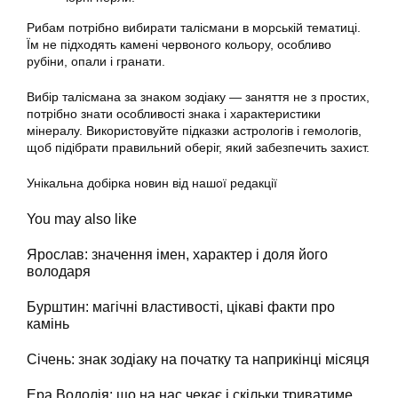
Рибам потрібно вибирати талісмани в морській тематиці.
Їм не підходять камені червоного кольору, особливо
рубіни, опали і гранати.
Вибір талісмана за знаком зодіаку — заняття не з простих,
потрібно знати особливості знака і характеристики
мінералу. Використовуйте підказки астрологів і гемологів,
щоб підібрати правильний оберіг, який забезпечить захист.
Унікальна добірка новин від нашої редакції
You may also like
Ярослав: значення імен, характер і доля його
володаря
Бурштин: магічні властивості, цікаві факти про
камінь
Січень: знак зодіаку на початку та наприкінці місяця
Ера Водолія: що на нас чекає і скільки триватиме