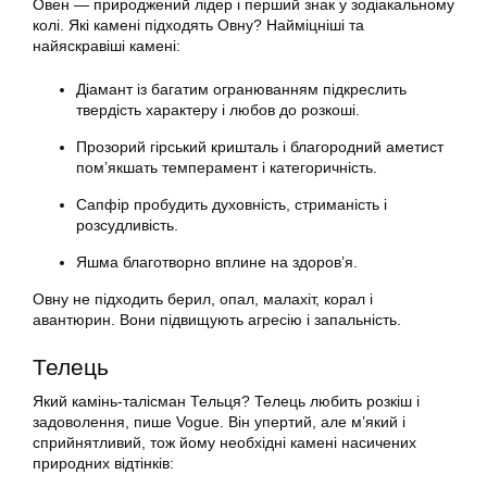
Овен — природжений лідер і перший знак у зодіакальному
колі. Які камені підходять Овну? Найміцніші та
найяскравіші камені:
Діамант із багатим огранюванням підкреслить
твердість характеру і любов до розкоші.
Прозорий гірський кришталь і благородний аметист
пом’якшать темперамент і категоричність.
Сапфір пробудить духовність, стриманість і
розсудливість.
Яшма благотворно вплине на здоров’я.
Овну не підходить берил, опал, малахіт, корал і
авантюрин. Вони підвищують агресію і запальність.
Телець
Який камінь-талісман Тельця? Телець любить розкіш і
задоволення, пише Vogue. Він упертий, але м’який і
сприйнятливий, тож йому необхідні камені насичених
природних відтінків: