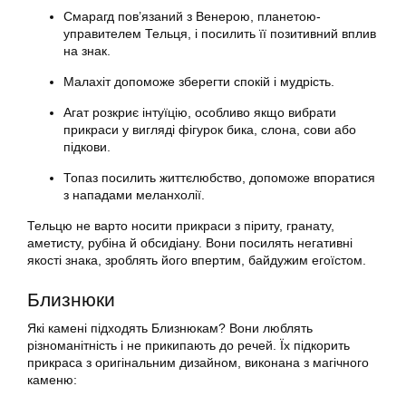
Смарагд пов’язаний з Венерою, планетою-
управителем Тельця, і посилить її позитивний вплив
на знак.
Малахіт допоможе зберегти спокій і мудрість.
Агат розкриє інтуїцію, особливо якщо вибрати
прикраси у вигляді фігурок бика, слона, сови або
підкови.
Топаз посилить життєлюбство, допоможе впоратися
з нападами меланхолії.
Тельцю не варто носити прикраси з піриту, гранату,
аметисту, рубіна й обсидіану. Вони посилять негативні
якості знака, зроблять його впертим, байдужим егоїстом.
Близнюки
Які камені підходять Близнюкам? Вони люблять
різноманітність і не прикипають до речей. Їх підкорить
прикраса з оригінальним дизайном, виконана з магічного
каменю: