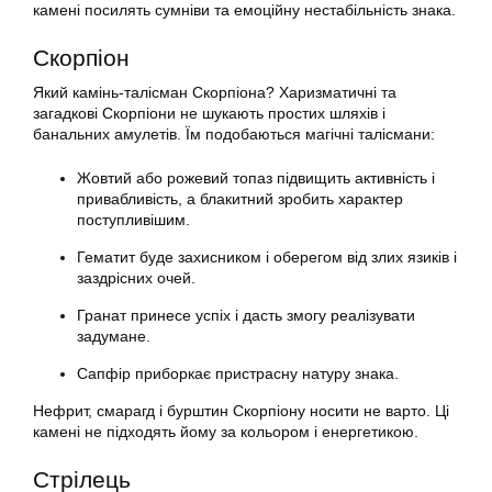
камені посилять сумніви та емоційну нестабільність знака.
Скорпіон
Який камінь-талісман Скорпіона? Харизматичні та
загадкові Скорпіони не шукають простих шляхів і
банальних амулетів. Їм подобаються магічні талісмани:
Жовтий або рожевий топаз підвищить активність і
привабливість, а блакитний зробить характер
поступливішим.
Гематит буде захисником і оберегом від злих язиків і
заздрісних очей.
Гранат принесе успіх і дасть змогу реалізувати
задумане.
Сапфір приборкає пристрасну натуру знака.
Нефрит, смарагд і бурштин Скорпіону носити не варто. Ці
камені не підходять йому за кольором і енергетикою.
Стрілець