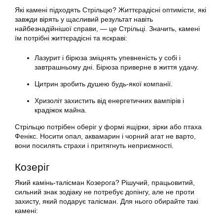
Які камені підходять Стрільцю? Життєрадісні оптимісти, які
завжди вірять у щасливий результат навіть
найбезнадійнішої справи, — це Стрільці. Значить, камені
їм потрібні життєрадісні та яскраві:
Лазурит і бірюза зміцнять упевненість у собі і
завтрашньому дні. Бірюза приверне в життя удачу.
Цитрин зробить душею будь-якої компанії.
Хризоліт захистить від енергетичних вампірів і
крадіжок майна.
Стрільцю потрібен оберіг у формі ящірки, зірки або птаха
Фенікс. Носити опал, аквамарин і чорний агат не варто,
вони посилять страхи і притягнуть неприємності.
Козеріг
Який камінь-талісман Козерога? Рішучий, працьовитий,
сильний знак зодіаку не потребує допінгу, але не проти
захисту, який подарує талісман. Для нього обирайте такі
камені: