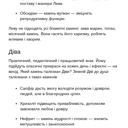
поставу і манери Лева.
Обсидіан — камінь-вулкан — зміцнить
репродуктивну функцію.
Леву не підходять усі блакитні камені: аква марин, топаз,
місячний камінь. Вони гасять його харизму, роблять
млявим і хворим.
Діва
Практичний, педантичний і працьовитий знак. Йому
підійдуть класичні прикраси на кожен день і ефектні — на
вихід. Який камінь-талісман Діви? Земній Діві до душі
талісмани з таких каменів:
Сапфір дасть змогу володіти розумом і довірою
людей, але в благородних цілях.
Хризоліт підвищить привабливість, допоможе
завоювати любов і довіру.
Нефрит — камінь мудрості і спокою — знизить
метушливість і занепокоєння.