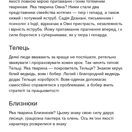
якості повною мірою притаманні і їхнім тотемним
тваринам. Яка тварина Овна? Ними стали два
представники сімейства котячих — тигр і гепард, а також
хижий і потужний яструб. Садія Дханані, письменник і
психолог з Індії, відзначає в Овні пристрасть, незалежність
і вірність яструба. Йому притаманне прагнення вперед, і є
сили боротися з суперниками, як у тигра і гепарда.
Телець
Деякі люди вважають за краще не поспішати, ретельно
зважувати і прораховувати кожен крок. Так чинять типові
Тельці. Яка тварина — покровитель Тельця? Знаком керує
білий ведмідь, вовк і бобер. Лютий і благородний ведмідь
додає Тельцю хоробрості. Вовк-одинак допомагає
самостійно справлятися з проблемами, а бобер вчить
стратегії та працьовитості.
Близнюки
Яка тварина Близнюків? Цьому знаку свою силу дарує
лисиця, граціозна пантера та олень. Ось як їхні якості
характеру розкрилися в знаку: