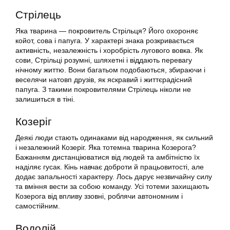
Стрілець
Яка тварина — покровитель Стрільця? Його охороняє
койот, сова і папуга. У характері знака розкривається
активність, незалежність і хоробрість лугового вовка. Як
сови, Стрільці розумні, шляхетні і віддають перевагу
нічному життю. Вони багатьом подобаються, збираючи і
веселячи натовп друзів, як яскравий і життєрадісний
папуга. З такими покровителями Стрілець ніколи не
залишиться в тіні.
Козеріг
Деякі люди стають одинаками від народження, як сильний
і незалежний Козеріг. Яка тотемна тварина Козерога?
Бажанням дистанціюватися від людей та амбітністю їх
наділяє гусак. Кінь навчає доброти й працьовитості, але
додає запальності характеру. Лось дарує незвичайну силу
та вміння вести за собою команду. Усі тотеми захищають
Козерога від впливу ззовні, роблячи автономним і
самостійним.
Водолій