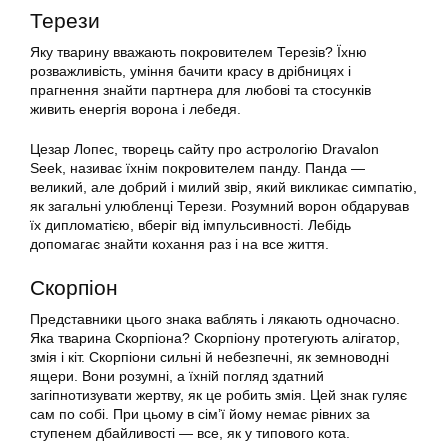
Терези
Яку тварину вважають покровителем Терезів? Їхню
розважливість, уміння бачити красу в дрібницях і
прагнення знайти партнера для любові та стосунків
живить енергія ворона і лебедя.
Цезар Лопес, творець сайту про астрологію Dravalon
Seek, називає їхнім покровителем панду. Панда —
великий, але добрий і милий звір, який викликає симпатію,
як загальні улюбленці Терези. Розумний ворон обдарував
їх дипломатією, вберіг від імпульсивності. Лебідь
допомагає знайти кохання раз і на все життя.
Скорпіон
Представники цього знака ваблять і лякають одночасно.
Яка тварина Скорпіона? Скорпіону протегують алігатор,
змія і кіт. Скорпіони сильні й небезпечні, як земноводні
ящери. Вони розумні, а їхній погляд здатний
загіпнотизувати жертву, як це робить змія. Цей знак гуляє
сам по собі. При цьому в сім’ї йому немає рівних за
ступенем дбайливості — все, як у типового кота.