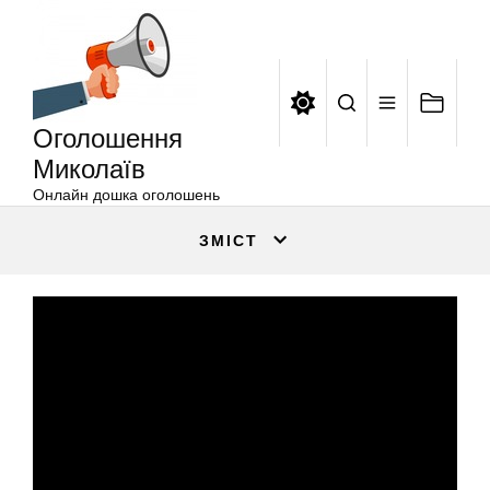
Оголошення
Перейти
Миколаїв
до
вмісту
Оголошення
Миколаїв
Онлайн дошка оголошень
ЗМІСТ