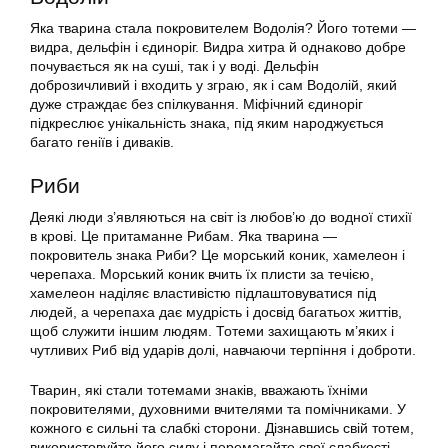
Яка тварина стала покровителем Водолія? Його тотеми —
видра, дельфін і єдиноріг. Видра хитра й однаково добре
почувається як на суші, так і у воді. Дельфін
доброзичливий і входить у зграю, як і сам Водолій, який
дуже страждає без спілкування. Міфічний єдиноріг
підкреслює унікальність знака, під яким народжується
багато геніїв і диваків.
Риби
Деякі люди з’являються на світ із любов’ю до водної стихії
в крові. Це притаманне Рибам. Яка тварина —
покровитель знака Риби? Це морський коник, хамелеон і
черепаха. Морський коник вчить їх плисти за течією,
хамелеон наділяє властивістю підлаштовуватися під
людей, а черепаха дає мудрість і досвід багатьох життів,
щоб служити іншим людям. Тотеми захищають м’яких і
чутливих Риб від ударів долі, навчаючи терпіння і доброти.
Тварин, які стали тотемами знаків, вважають їхніми
покровителями, духовними вчителями та помічниками. У
кожного є сильні та слабкі сторони. Дізнавшись свій тотем,
використовуйте його силу і перемагайте свої слабкості.