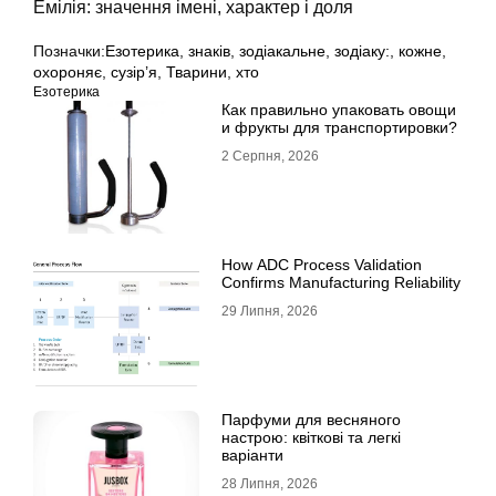
Емілія: значення імені, характер і доля
Позначки:
Езотерика
,
знаків
,
зодіакальне
,
зодіаку:
,
кожне
,
охороняє
,
сузір’я
,
Тварини
,
хто
Езотерика
Как правильно упаковать овощи
и фрукты для транспортировки?
2 Серпня, 2026
How ADC Process Validation
Confirms Manufacturing Reliability
29 Липня, 2026
Парфуми для весняного
настрою: квіткові та легкі
варіанти
28 Липня, 2026