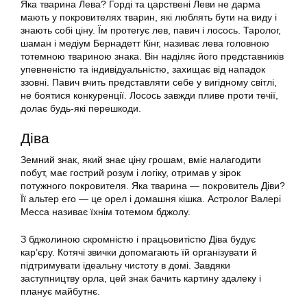
Яка тварина Лева? Горді та царствені Леви не дарма
мають у покровителях тварин, які люблять бути на виду і
знають собі ціну. Їм протегує лев, павич і лосось. Таролог,
шаман і медіум Бернадетт Кінг, називає лева головною
тотемною твариною знака. Він наділяє його представників
упевненістю та індивідуальністю, захищає від нападок
ззовні. Павич вчить представляти себе у вигідному світлі,
не боятися конкуренції. Лосось завжди пливе проти течії,
долає будь-які перешкоди.
Діва
Земний знак, який знає ціну грошам, вміє налагодити
побут, має гострий розум і логіку, отримав у зірок
потужного покровителя. Яка тварина — покровитель Діви?
Її альтер его — це орел і домашня кішка. Астролог Валері
Месса називає їхнім тотемом бджолу.
З бджолиною скромністю і працьовитістю Діва будує
кар’єру. Котячі звички допомагають їй організувати й
підтримувати ідеальну чистоту в домі. Завдяки
заступництву орла, цей знак бачить картину здалеку і
планує майбутнє.