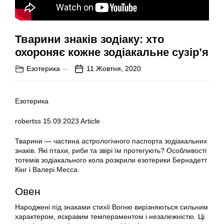
Тварини знаків зодіаку: хто
охороняє кожне зодіакальне сузір’я
Езотерика
11 Жовтня, 2020
Езотерика
robertss
15.09.2023
Article
Тварини — частина астрологічного паспорта зодіакальних
знаків. Які птахи, риби та звірі їм протегують? Особливості
тотемів зодіакального кола розкрили езотерики Бернадетт
Кінг і Валері Месса.
Овен
Народжені під знаками стихії Вогню вирізняються сильним
характером, яскравим темпераментом і незалежністю. Ці