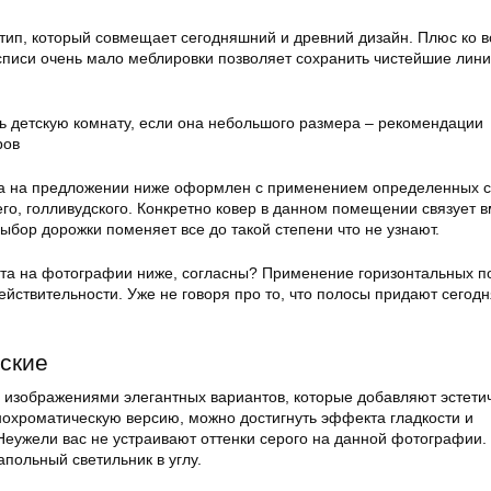
тип, который совмещает сегодняшний и древний дизайн. Плюс ко в
списи очень мало меблировки позволяет сохранить чистейшие лини
ка на предложении ниже оформлен с применением определенных с
го, голливудского. Конкретно ковер в данном помещении связует в
бор дорожки поменяет все до такой степени что не узнают.
та на фотографии ниже, согласны? Применение горизонтальных п
ействительности. Уже не говоря про то, что полосы придают сегод
ские
я изображениями элегантных вариантов, которые добавляют эстети
нохроматическую версию, можно достигнуть эффекта гладкости и
Неужели вас не устраивают оттенки серого на данной фотографии.
польный светильник в углу.