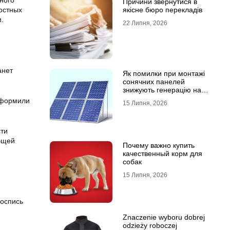
ного
Причини звернутися в
остных
якісне бюро перекладів
.
22 Липня, 2026
анет
Як помилки при монтажі
сонячних панелей
знижують генерацію на
40%?
 оформили
15 Липня, 2026
сти
бщей
Почему важно купить
качественный корм для
собак
15 Липня, 2026
роспись
Znaczenie wyboru dobrej
odzieży roboczej