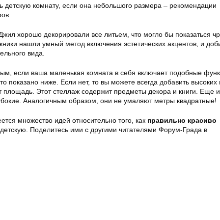
 Джил хорошо декорировали все литьем, что могло бы показаться ч
жники нашли умный метод включения эстетических акцентов, и доб
ельного вида.
вым, если ваша маленькая комната в себя включает подобные функ
то показано ниже. Если нет, то вы можете всегда добавить высоких
 площадь. Этот стеллаж содержит предметы декора и книги. Еще 
лубокие. Аналогичным образом, они не умаляют метры квадратные!
еется множество идей относительно того, как
правильно красиво
етскую. Поделитесь ими с другими читателями Форум-Града в