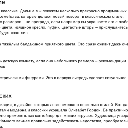
ие
 классике. Дальше мы покажем несколько прекрасно продуманных 
семейства, которые делают новый поворот в классическом стиле.
х размеров – не преграда, если например вы украшаете его с люб
 цвета, изящное кресло, пуфик, цветастые шторы – прислушайтесь
удет счастлив.
е тяжёлым балдахином приятного цвета. Это сразу оживит даже оч
метрическими фигурами. Это в первую очередь сделает визуальное
ских
иации, в дизайне которых ловко смешано несколько стилей. Вот д
ами модерна и классики украшала Элизабет Гордон. Ее практично
жно применять как контейнер для мягких игрушек. Художница утверж
Намного важнее правильно задействовать недостатки, преобразовы
а.