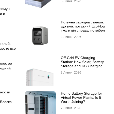
5 Липня, 2026
10ХСНД
сему к
и и
Потужна зарядна станція:
що вміє потужний EcoFlow
і коли він справді потрібен
3 Липня, 2026
тилей:
месте все
Off-Grid EV Charging
Station: How Solar, Battery
олос ее
Storage and DC Charging
няшний
Work Together
3 Липня, 2026
чности
Home Battery Storage for
Virtual Power Plants: Is It
Worth Joining?
 Блеска
2 Липня, 2026