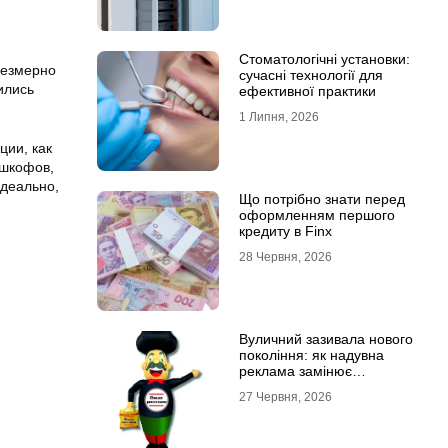
Стоматологічні установки:
резмерно
сучасні технології для
ились
ефективної практики
1 Липня, 2026
ции, как
 шкофов,
идеально,
Що потрібно знати перед
оформленням першого
кредиту в Finx
28 Червня, 2026
Вуличний зазивала нового
покоління: як надувна
реклама замінює
промоутерів і знижує
27 Червня, 2026
витрати