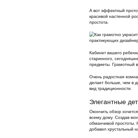
А вот эффектный прото
красивой настенной ро
простота.
Кабинет вашего ребен
старинного, сегодняшне
предметы. Грамотный вы
Очень радостная комна
делает больше, чем в д
вид традиционности.
Элегантные дет
Окончить обзор хочетс
всему дому. Создав мо
обманчивой простоты. 
добавил хрустальный на