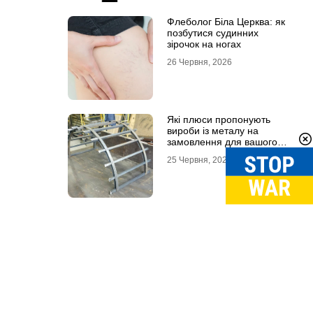
Флеболог Біла Церква: як
позбутися судинних
зірочок на ногах
26 Червня, 2026
Які плюси пропонують
вироби із металу на
замовлення для вашого
проєкту
25 Червня, 2026