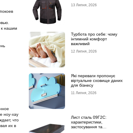
13 Липня, 2026
покоев
овью.
 к нашим
Турбота про себе: чому
інтимний комфорт
важливий
ень
12 Липня, 2026
Які переваги пропонує
віртуальне сховище даних
для бізнесу
11 Липня, 2026
анное
е ноу-хау
Лист сталь 09Г2С:
дает, что
характеристики,
вая их в
застосування та
відмінність від сталі