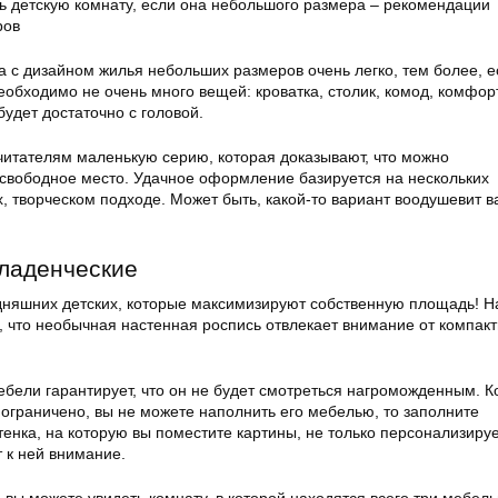
а с дизайном жилья небольших размеров очень легко, тем более, е
еобходимо не очень много вещей: кроватка, столик, комод, комфор
будет достаточно с головой.
читателям маленькую серию, которая доказывают, что можно
свободное место. Удачное оформление базируется на нескольких
х, творческом подходе. Может быть, какой-то вариант воодушевит в
ладенческие
дняшних детских, которые максимизируют собственную площадь! Н
, что необычная настенная роспись отвлекает внимание от компакт
бели гарантирует, что он не будет смотреться нагроможденным. К
 ограничено, вы не можете наполнить его мебелью, то заполните
енка, на которую вы поместите картины, не только персонализиру
т к ней внимание.