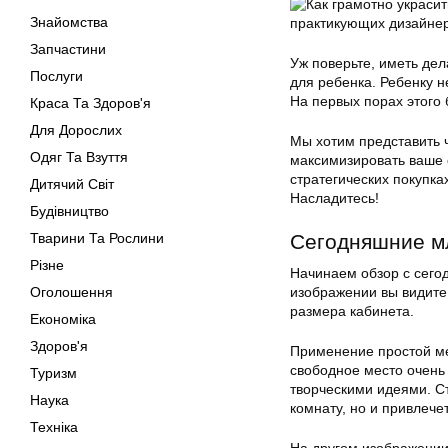
Знайомства
Запчастини
Уж поверьте, иметь дел
Послуги
для ребенка. Ребенку н
На первых порах этого 
Краса Та Здоров'я
Для Дорослих
Мы хотим представить 
Одяг Та Взуття
максимизировать ваше 
стратегических покупка
Дитячий Світ
Насладитесь!
Будівництво
Тварини Та Рослини
Сегодняшние м
Різне
Начинаем обзор с сего
Оголошення
изображении вы видите
размера кабинета.
Економіка
Здоров'я
Применение простой ме
свободное место очень
Туризм
творческими идеями. Ст
Наука
комнату, но и привлече
Техніка