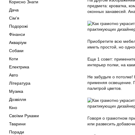
На другом изображении 
Корисно Знати
предмета: кроватка, к
Дача
оконных занавесей. Ан
Сім'я
Подорожі
Фінанси
Приобретите всю мебель
Акваріум
иметь простой, но одн
Собаки
Коти
Еще 1 совет: применит
интерьер полки, на как
Електрика
Авто
Не забудьте о потолке!
применяя освещение. П
Література
палитрой цветов.
Музика
Дозвілля
Кіно
Своїми Руками
Говоря о грамотном пр
Тварини
или развесить добавочн
Поради