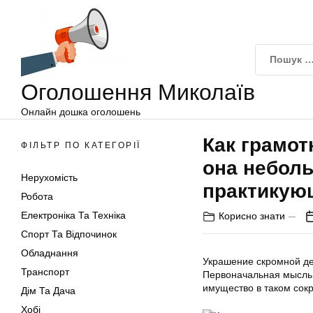
Оголошення
Перейти
Миколаїв
до
вмісту
Оголошення Миколаїв
Онлайн дошка оголошень
Как грамот
ФІЛЬТР ПО КАТЕГОРІЇ
она небол
Нерухомість
практикую
Робота
Електроніка Та Техніка
Корисно знати
Спорт Та Відпочинок
Обладнання
Украшение скромной де
Транспорт
Первоначальная мысль,
имущество в таком сок
Дім Та Дача
Хобі