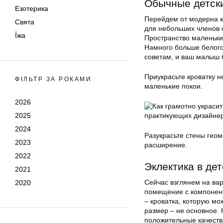
Обычные детск
Езотерика
Перейдем от модерна к
Свята
для небольших членов 
Їжа
Пространство маленьки
Намного больше белого
советам, и ваш малыш б
Приукрасьте кроватку н
ФІЛЬТР ЗА РОКАМИ
маленькие покои.
2026
2025
2024
Разукрасьте стены гео
2023
расширение.
2022
Эклектика в дет
2021
Сейчас взглянем на вар
2020
помещение с компонент
– кроватка, которую мо
размер – не основное. 
положительные качеств