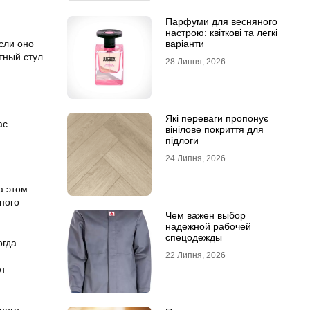
Парфуми для весняного
настрою: квіткові та легкі
сли оно
варіанти
тный стул.
28 Липня, 2026
Які переваги пропонує
ас.
вінілове покриття для
підлоги
24 Липня, 2026
а этом
ного
Чем важен выбор
надежной рабочей
спецодежды
огда
22 Липня, 2026
ет