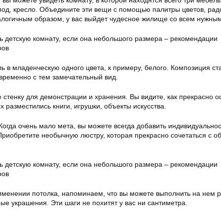
вы можете увидеть комнату, в которой находятся всего три мебель
омод, кресло. Объедините эти вещи с помощью палитры цветов, рад
алогичным образом, у вас выйдет чудесное жилище со всем нужным
 в младенческую одного цвета, к примеру, белого. Композиция ст
овременно с тем замечательный вид.
е стенку для демонстрации и хранения. Вы видите, как прекрасно
их разместились книги, игрушки, объекты искусства.
 Когда очень мало мета, вы можете всегда добавить индивидуально
риобретите необычную люстру, которая прекрасно сочетаться с о
именении потолка, напоминаем, что вы можете выполнить на нем 
ые украшения. Эти шаги не похитят у вас ни сантиметра.