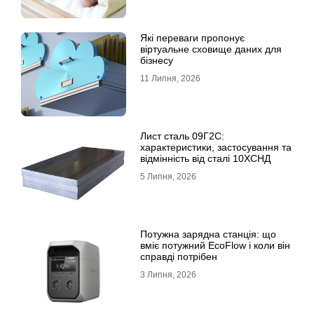
Які переваги пропонує
віртуальне сховище даних для
бізнесу
11 Липня, 2026
Лист сталь 09Г2С:
характеристики, застосування та
відмінність від сталі 10ХСНД
5 Липня, 2026
Потужна зарядна станція: що
вміє потужний EcoFlow і коли він
справді потрібен
3 Липня, 2026