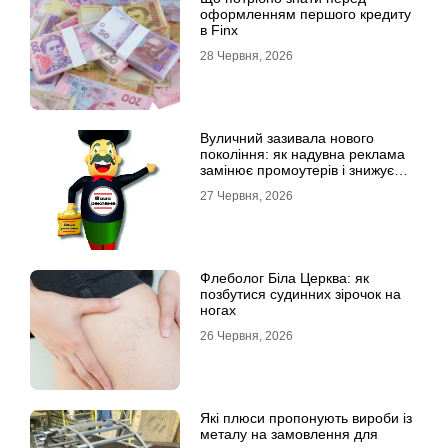
оформленням першого кредиту
в Finx
28 Червня, 2026
Вуличний зазивала нового
покоління: як надувна реклама
замінює промоутерів і знижує
витрати
27 Червня, 2026
Флеболог Біла Церква: як
позбутися судинних зірочок на
ногах
26 Червня, 2026
Які плюси пропонують вироби із
металу на замовлення для