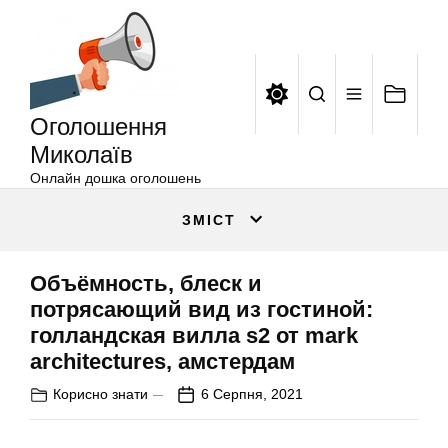
Оголошення
Перейти
Миколаїв
до
вмісту
Оголошення
Миколаїв
Онлайн дошка оголошень
ЗМІСТ
Объёмность, блеск и
потрясающий вид из гостиной:
голландская вилла s2 от mark
architectures, амстердам
Корисно знати
6 Серпня, 2021