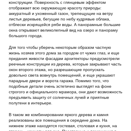
конструкции. Поверхность с глянцевым эффектом
отображает всю окружающую красоту природы:
аккуратный и ухоженный газон, трепещущие на ветру
листья деревьев, бегущие по небу кудрявые облака,
отблески искрящейся ряби воды. А панорамные большие
окна открывают великолепный вид на озеро и панораму
большого города.
Для того чтобы уберечь некоторым образом частную
жизнь хозяев этого дома за городом от чужих глаз, и еще
придания живости фасадам архитекторы предусмотрели
реечные конструкции из дерева, которые закрывают часть
окон второго этажа, но разрешающие пропускать
довольно света вовнутрь помещений, и еще украшают
парадные двери и ворота гаража. Помимо того, что
подобные детали очень эстетично выглядят на фоне
строгого и официального мрамора, они дают возможность
предъявить защиту от солнечных лучей и приятные
полутени в интерьере.
В таком же комбинировании яркого дерева и камня
реализованы все помещения в середине дома. На
нижнем этаже находятся гостевая, столовая и кухня, на