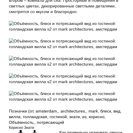
втором – комнаты для сна. Просторные и помещения в
светлых цветах, декорированные светлыми деталями,
смотрятся со вкусом и благородно.
Позначки:
(от
,
amsterdam,
,
architectures,
,
mark
,
блеск
,
вид
,
вилла
,
голландская
,
гостиной
,
знати
,
из
,
корисно
,
Объёмность,
,
потрясающий
Корисно Знати
Как правильно упаковать овощи