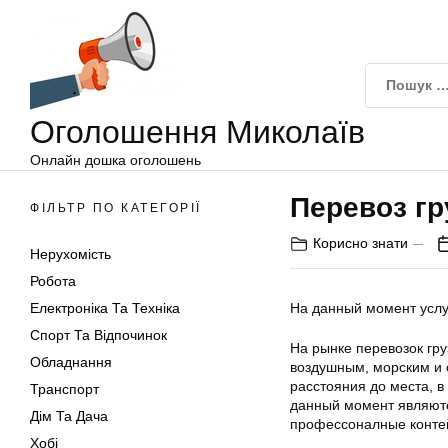
Оголошення
Перейти
Миколаїв
до
вмісту
Оголошення Миколаїв
Онлайн дошка оголошень
Перевоз гр
ФІЛЬТР ПО КАТЕГОРІЇ
Корисно знати
Нерухомість
Робота
Електроніка Та Техніка
На данный момент услу
Спорт Та Відпочинок
На рынке перевозок гр
Обладнання
воздушным, морским и с
расстояния до места, в
Транспорт
данный момент являются
Дім Та Дача
профессоналные контей
Хобі