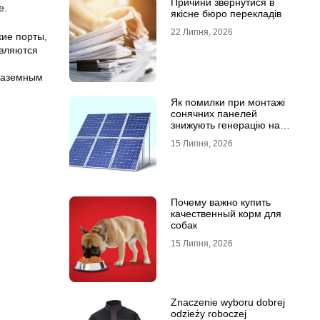
Причини звернутися в
е.
якісне бюро перекладів
22 Липня, 2026
кие порты,
являются
 наземным
Як помилки при монтажі
сонячних панелей
знижують генерацію на
40%?
15 Липня, 2026
Почему важно купить
качественный корм для
собак
15 Липня, 2026
Znaczenie wyboru dobrej
odzieży roboczej