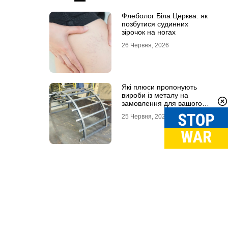
Флеболог Біла Церква: як
позбутися судинних
зірочок на ногах
26 Червня, 2026
Які плюси пропонують
вироби із металу на
замовлення для вашого
проєкту
25 Червня, 2026