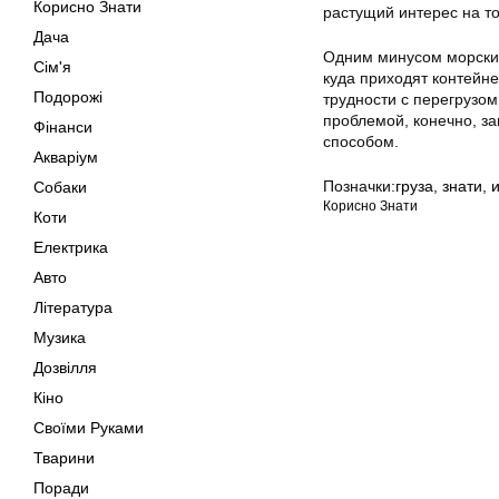
Корисно Знати
растущий интерес на то
Дача
Одним минусом морских 
Сім'я
куда приходят контейн
Подорожі
трудности с перегрузо
проблемой, конечно, за
Фінанси
способом.
Акваріум
Позначки:
груза
,
знати
,
и
Собаки
Корисно Знати
Коти
Електрика
Авто
Література
Музика
Дозвілля
Кіно
Своїми Руками
Тварини
Поради