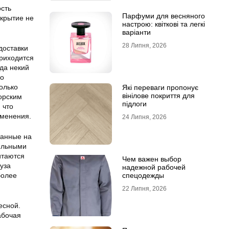
ость
Парфуми для весняного
ткрытие не
настрою: квіткові та легкі
варіанти
28 Липня, 2026
доставки
приходится
гда некий
ло
только
Які переваги пропонує
вінілове покриття для
орским
підлоги
 что
именения.
24 Липня, 2026
танные на
тельными
итаются
Чем важен выбор
уза
надежной рабочей
более
спецодежды
22 Липня, 2026
есной.
абочая