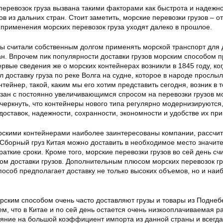
перевозок груза вызвана такими факторами как быстрота и надежн
ов из дальних стран. Cтоит заметить, морские перевозки грузов – о
 применения морских перевозок груза уходят далеко в прошлое.
цы считали собственным долгом применять морской транспорт для 
ан. Впрочем пик популярности доставки грузов морским способом 
ервые сведения же о морских контейнерах возникли в 1845 году, ко
л доставку груза по реке Волга на судне, которое в народе прослы
тейнер, такой, каким мы его хотим представить сегодня, возник в 
вязан с постоянно увеличивающимся спросом на перевозки грузов м
еркнуть, что контейнеры нового типа регулярно модернизируются,
доставок, надежности, сохранности, экономности и удобстве их пр
орскими контейнерами наиболее заинтересованы компании, рассчи
Сборный груз Китая можно доставить в необходимое место значи
аткие сроки. Кроме того, морские перевозки грузов во сей день сч
м доставки грузов. Дополнительным плюсом морских перевозок гр
 способ предполагает доставку не только высоких объемов, но и наи
рским способом очень часто доставляют грузы и товары из Поднеб
м, что в Китае и по сей день остается очень низкооплачиваемая р
яние на большой коэффициент импорта из данной страны и всегда