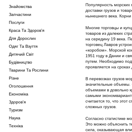
Популярность морских 
Знайомства
доставки грузов и товар
Запчастини
нынешнего века. Корни
Послуги
Многие торговцы и куп
Краса Та Здоров'я
товаров из далеких стр
Для Дорослих
на середину 19 века. П
торговец Лавров устрои
Одяг Та Взуття
«коробом». Морской кон
Дитячий Світ
1951 году в Дании и с
путем. Необходимо подч
Будівництво
проявляется на сроках 
Тварини Та Рослини
Різне
В перевозках грузов м
значительные объемы. 
Оголошення
объемами в довольно кр
Економіка
самыми экономварианто
считается то, что этот
Здоров'я
сложных грузов.
Туризм
Наука
Согласно статистике мо
Это можно объяснить те
Техніка
сила, оказывающая вли