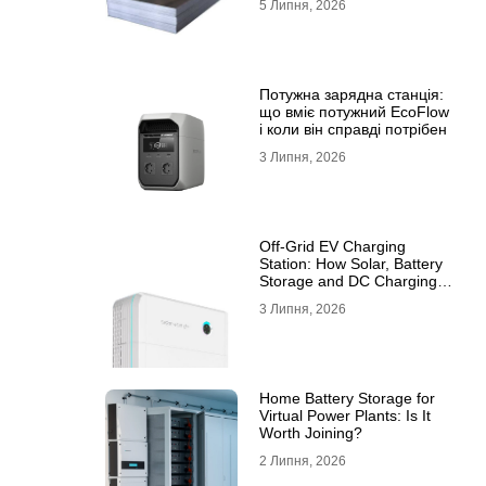
5 Липня, 2026
10ХСНД
Потужна зарядна станція:
що вміє потужний EcoFlow
і коли він справді потрібен
3 Липня, 2026
Off-Grid EV Charging
Station: How Solar, Battery
Storage and DC Charging
Work Together
3 Липня, 2026
Home Battery Storage for
Virtual Power Plants: Is It
Worth Joining?
2 Липня, 2026