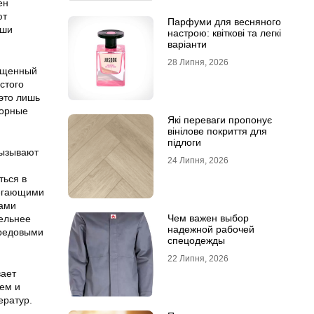
ен
ют
Парфуми для весняного
иши
настрою: квіткові та легкі
варіанти
28 Липня, 2026
сыщенный
стого
 это лишь
торные
Які переваги пропонує
вінілове покриття для
підлоги
вызывают
24 Липня, 2026
ться в
регающими
нами
Чем важен выбор
тельнее
надежной рабочей
ередовыми
спецодежды
22 Липня, 2026
вает
ем и
ератур.