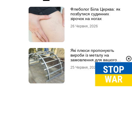
Флеболог Біла Церква: як
позбутися судинних
зірочок на ногах
26 Червня, 2026
Які плюси пропонують
вироби із металу на
замовлення для вашого
проєкту
25 Червня, 2026