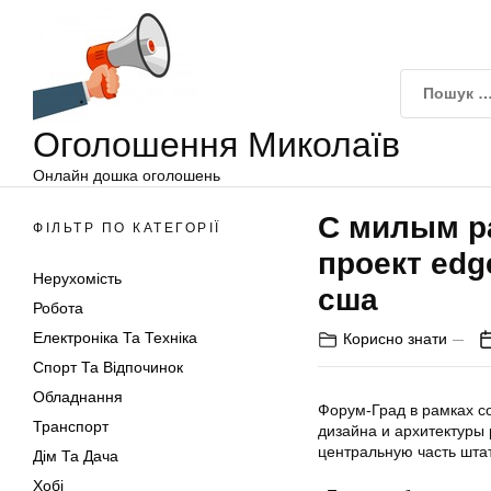
Оголошення
Перейти
Миколаїв
до
вмісту
Оголошення Миколаїв
Онлайн дошка оголошень
С милым р
ФІЛЬТР ПО КАТЕГОРІЇ
проект edg
Нерухомість
сша
Робота
Електроніка Та Техніка
Корисно знати
Спорт Та Відпочинок
Обладнання
Форум-Град в рамках со
Транспорт
дизайна и архитектуры
центральную часть штат
Дім Та Дача
Хобі