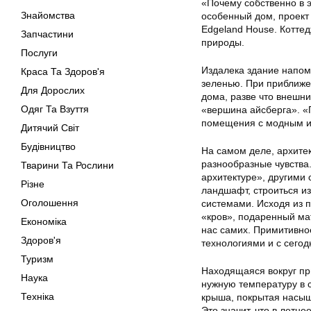
«Почему собственно в э
Знайомства
особенный дом, проект 
Edgeland House. Коттед
Запчастини
природы.
Послуги
Издалека здание напом
Краса Та Здоров'я
зеленью. При приближе
Для Дорослих
дома, разве что внешни
Одяг Та Взуття
«вершина айсберга». «
помещения с модным 
Дитячий Світ
Будівництво
На самом деле, архите
разнообразные чувства
Тварини Та Рослини
архитектуре», другими
Різне
ландшафт, строиться и
Оголошення
системами. Исходя из 
«кров», подаренный ма
Економіка
нас самих. Примитивно
Здоров'я
технологиями и с сего
Туризм
Находящаяся вокруг пр
Наука
нужную температуру в
Техніка
крыша, покрытая насыщ
Это значит, что в летн