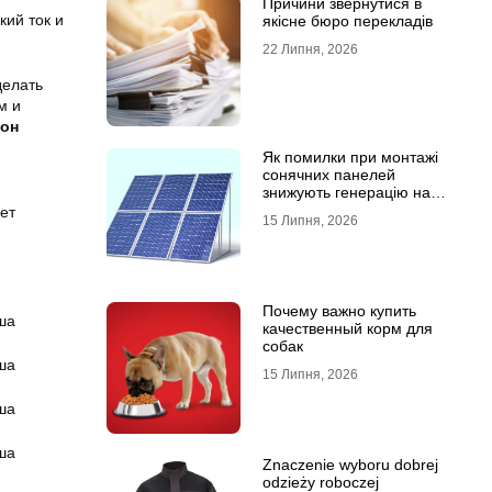
Причини звернутися в
кий ток и
якісне бюро перекладів
22 Липня, 2026
делать
м и
кон
Як помилки при монтажі
сонячних панелей
знижують генерацію на
40%?
ет
15 Липня, 2026
Почему важно купить
качественный корм для
собак
15 Липня, 2026
Znaczenie wyboru dobrej
odzieży roboczej