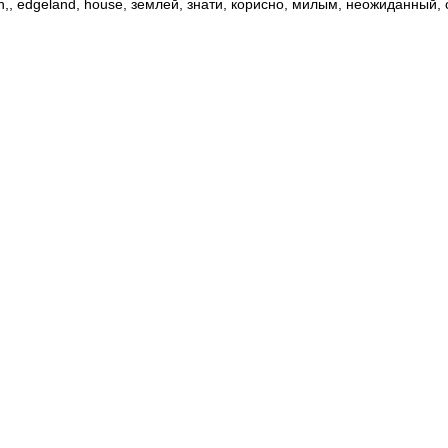
n,
,
edgeland
,
house
,
землей
,
знати
,
корисно
,
милым
,
неожиданный
,