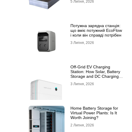
5 Липня, 2026
10ХСНД
Потужна зарядна станція:
що вміє потужний EcoFlow
і коли він справді потрібен
3 Липня, 2026
Off-Grid EV Charging
Station: How Solar, Battery
Storage and DC Charging
Work Together
3 Липня, 2026
Home Battery Storage for
Virtual Power Plants: Is It
Worth Joining?
2 Липня, 2026