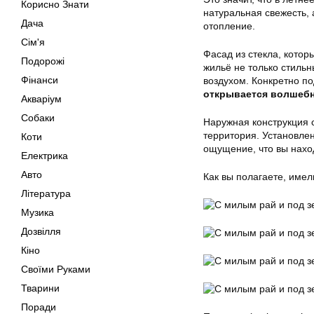
Корисно Знати
натуральная свежесть, 
Дача
отопление.
Сім'я
Фасад из стекла, котор
Подорожі
жильё не только стиль
Фінанси
воздухом. Конкретно п
открывается волшеб
Акваріум
Собаки
Наружная конструкция с
территория. Установле
Коти
ощущение, что вы нахо
Електрика
Авто
Как вы полагаете, име
Література
Музика
Дозвілля
Кіно
Своїми Руками
Тварини
Поради