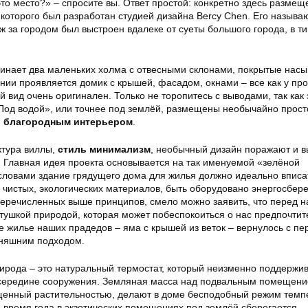
то место?» – спросите вы. Ответ простой: конкретно здесь размещ
которого был разработан студией дизайна Bercy Chen. Его называ
ж за городом был выстроен вдалеке от суеты большого города, в т
инает два маленьких холма с отвесными склонами, покрытые на
нии проявляется домик с крышей, фасадом, окнами – все как у про
й вид очень оригинален. Только не торопитесь с выводами, так как
Под водой», или точнее под землёй, размещены необычайно прос
и
благородным интерьером
.
ктура виллы,
стиль минимализм
, необычный дизайн поражают и 
. Главная идея проекта основывается на так именуемой «зелёной
 словами здание грядущего дома для жилья должно идеально вписа
з чистых, экологических материалов, быть оборудовано энергосбе
перечисленных выше принципов, смело можно заявить, что перед 
тушкой природой, которая может побеспокоиться о нас предпочти
е жилье наших прадедов – яма с крышей из веток – вернулось с п
дняшним подходом.
ирода – это натуральный термостат, который неизменно поддержи
 середине сооружения. Земляная масса над подвальным помещени
енный растительностью, делают в доме бесподобный режим темп
ее время года в экзотических помещениях под землёй сберегается