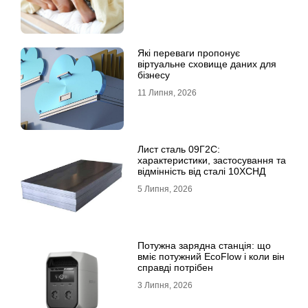
Які переваги пропонує
віртуальне сховище даних для
бізнесу
11 Липня, 2026
Лист сталь 09Г2С:
характеристики, застосування та
відмінність від сталі 10ХСНД
5 Липня, 2026
Потужна зарядна станція: що
вміє потужний EcoFlow і коли він
справді потрібен
3 Липня, 2026