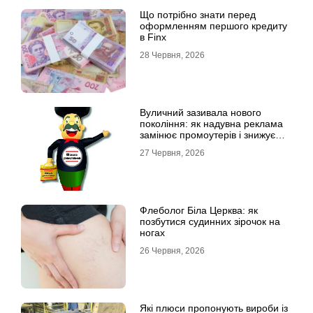
Що потрібно знати перед
оформленням першого кредиту
в Finx
28 Червня, 2026
Вуличний зазивала нового
покоління: як надувна реклама
замінює промоутерів і знижує
витрати
27 Червня, 2026
Флеболог Біла Церква: як
позбутися судинних зірочок на
ногах
26 Червня, 2026
Які плюси пропонують вироби із