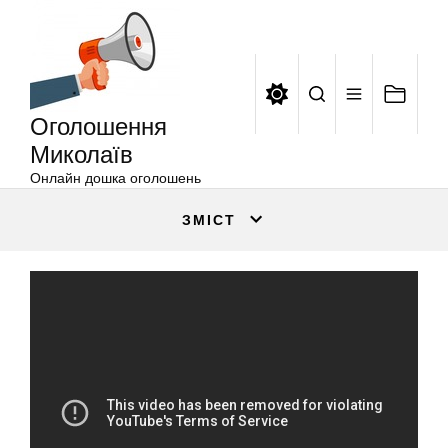
Оголошення
Перейти
Миколаїв
до
вмісту
Оголошення
Миколаїв
Онлайн дошка оголошень
ЗМІСТ