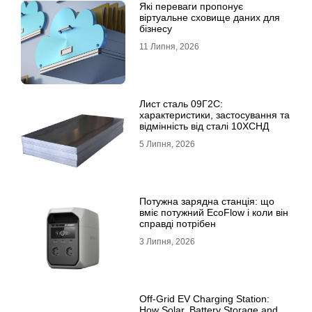
Які переваги пропонує
віртуальне сховище даних для
бізнесу
11 Липня, 2026
Лист сталь 09Г2С:
характеристики, застосування та
відмінність від сталі 10ХСНД
5 Липня, 2026
Потужна зарядна станція: що
вміє потужний EcoFlow і коли він
справді потрібен
3 Липня, 2026
Off-Grid EV Charging Station:
How Solar, Battery Storage and