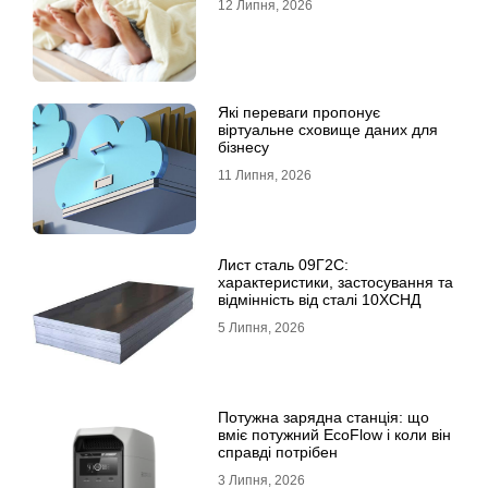
12 Липня, 2026
Які переваги пропонує
віртуальне сховище даних для
бізнесу
11 Липня, 2026
Лист сталь 09Г2С:
характеристики, застосування та
відмінність від сталі 10ХСНД
5 Липня, 2026
Потужна зарядна станція: що
вміє потужний EcoFlow і коли він
справді потрібен
3 Липня, 2026