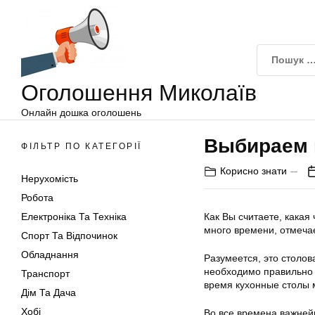
Оголошення
Перейти
Миколаїв
до
вмісту
Оголошення Миколаїв
Онлайн дошка оголошень
Выбираем 
ФІЛЬТР ПО КАТЕГОРІЇ
Корисно знати
Нерухомість
Робота
Електроніка Та Техніка
Как Вы считаете, какая
много времени, отмеча
Спорт Та Відпочинок
Обладнання
Разумеется, это столов
необходимо правильно 
Транспорт
время кухонные столы 
Дім Та Дача
Хобі
Во все времена важней