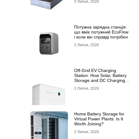
5 Липня, 2026
10ХСНД
Потужна зарядна станція:
що вміє потужний EcoFlow
і коли він справді потрібен
3 Липня, 2026
Off-Grid EV Charging
Station: How Solar, Battery
Storage and DC Charging
Work Together
3 Липня, 2026
Home Battery Storage for
Virtual Power Plants: Is It
Worth Joining?
2 Липня, 2026