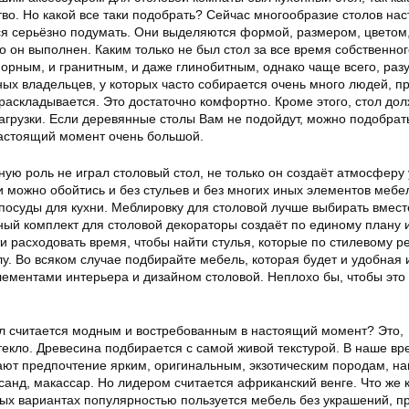
во. Но какой все таки подобрать? Сейчас многообразие столов нас
ся серьёзно подумать. Они выделяются формой, размером, цветом
о он выполнен. Каким только не был стол за все время собственног
орным, и гранитным, и даже глинобитным, однако чаще всего, раз
ых владельцев, у которых часто собирается очень много людей, п
раскладывается. Это достаточно комфортно. Кроме этого, стол до
агрузки. Если деревянные столы Вам не подойдут, можно подобрат
 настоящий момент очень большой.
ую роль не играл столовый стол, не только он создаёт атмосферу
 можно обойтись и без стульев и без многих иных элементов мебел
осуды для кухни. Меблировку для столовой лучше выбирать вместе
ный комплект для столовой декораторы создаёт по единому плану и
и расходовать время, чтобы найти стулья, которые по стилевому 
лу. Во всяком случае подбирайте мебель, которая будет и удобная 
элементами интерьера и дизайном столовой. Неплохо бы, чтобы это
ал считается модным и востребованным в настоящий момент? Это,
текло. Древесина подбирается с самой живой текстурой. В наше вр
ают предпочтение ярким, оригинальным, экзотическим породам, н
санд, макассар. Но лидером считается африканский венге. Что же 
ных вариантах популярностью пользуется мебель без украшений, п