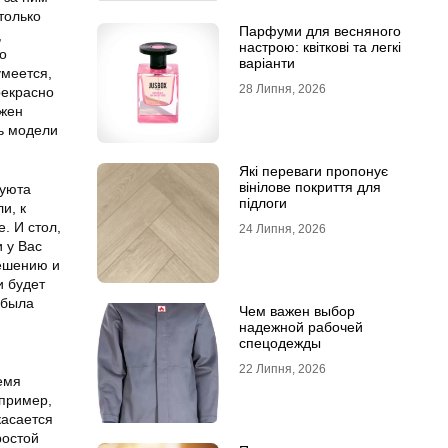
только
Парфуми для весняного
,
настрою: квіткові та легкі
о
варіанти
умеется,
28 Липня, 2026
рекрасно
лжен
ь модели
Які переваги пропонує
вінілове покриття для
 уюта
підлоги
и, к
. И стол,
24 Липня, 2026
 у Вас
решению и
и будет
 была
Чем важен выбор
надежной рабочей
спецодежды
22 Липня, 2026
емя
апример,
касается
ростой