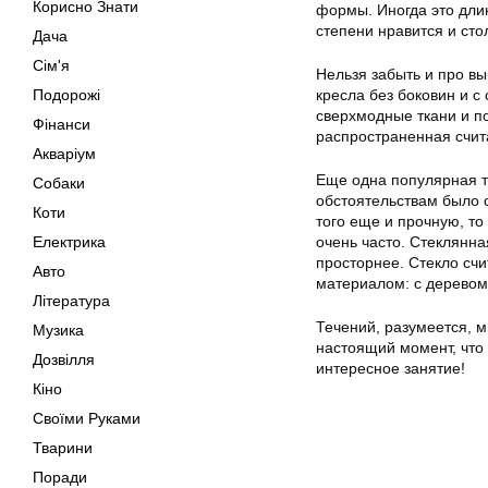
Корисно Знати
формы. Иногда это дли
степени нравится и сто
Дача
Сім'я
Нельзя забыть и про в
Подорожі
кресла без боковин и с
сверхмодные ткани и п
Фінанси
распространенная счита
Акваріум
Еще одна популярная т
Собаки
обстоятельствам было 
Коти
того еще и прочную, т
Електрика
очень часто. Стеклянна
просторнее. Стекло сч
Авто
материалом: с деревом
Література
Течений, разумеется, м
Музика
настоящий момент, что
Дозвілля
интересное занятие!
Кіно
Своїми Руками
Тварини
Поради