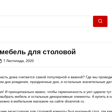
Пошук
мебель для столовой
7 Листопада, 2020
 часть дома считается самой популярной и важной? Где мы провод
ем дни рождения, праздничные дни, и остальные значительные да
ая! И принципиально важно, чтобы гармоничность и уют царили тут.
выбрать мебель и остальные декоративные элементы. А купить в 
можно в мебельном магазине на сайте divanmsk.ru.
шим аксессуаром для столовой комнаты был кухонный стол, так как