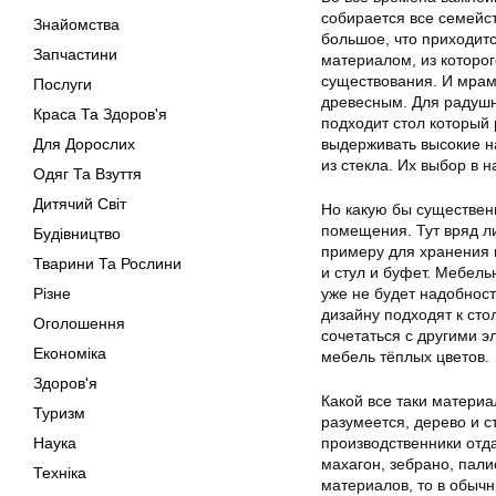
собирается все семейст
Знайомства
большое, что приходит
Запчастини
материалом, из которог
существования. И мрам
Послуги
древесным. Для радушн
Краса Та Здоров'я
подходит стол который 
Для Дорослих
выдерживать высокие н
из стекла. Их выбор в
Одяг Та Взуття
Дитячий Світ
Но какую бы существенн
помещения. Тут вряд ли
Будівництво
примеру для хранения п
Тварини Та Рослини
и стул и буфет. Мебель
Різне
уже не будет надобност
дизайну подходят к сто
Оголошення
сочетаться с другими 
Економіка
мебель тёплых цветов.
Здоров'я
Какой все таки матери
Туризм
разумеется, дерево и с
Наука
производственники отд
махагон, зебрано, пали
Техніка
материалов, то в обыч