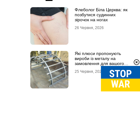
Флеболог Біла Церква: як
позбутися судинних
зірочок на ногах
26 Червня, 2026
Які плюси пропонують
вироби із металу на
замовлення для вашого
проєкту
25 Червня, 2026