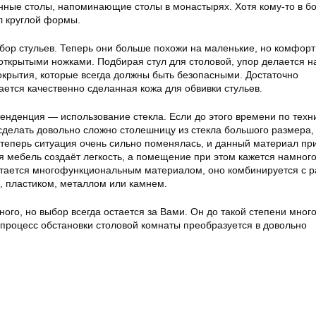
нные столы, напоминающие столы в монастырях. Хотя кому-то в б
л круглой формы.
ыбор стульев. Теперь они больше похожи на маленькие, но комфор
 открытыми ножками. Подбирая стул для столовой, упор делается н
окрытия, которые всегда должны быть безопасными. Достаточно
ется качественно сделанная кожа для обвивки стульев.
енденция — использование стекла. Если до этого времени по техн
сделать довольно сложно столешницу из стекла большого размера,
о теперь ситуация очень сильно поменялась, и данный материал п
я мебель создаёт легкость, а помещение при этом кажется намног
итается многофункциональным материалом, оно комбинируется с 
, пластиком, металлом или камнем.
ного, но выбор всегда остается за Вами. Он до такой степени мног
 процесс обстановки столовой комнаты преобразуется в довольно