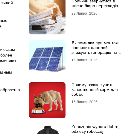
Причини звернутися в
ольшей
якісне бюро перекладів
22 Липня, 2026
тные
а
Як помилки при монтажі
сонячних панелей
ическим
знижують генерацію на
 более
40%?
15 Липня, 2026
рименяют
о
разным
Почему важно купить
качественный корм для
ообразен в
собак
15 Липня, 2026
Znaczenie wyboru dobrej
odzieży roboczej