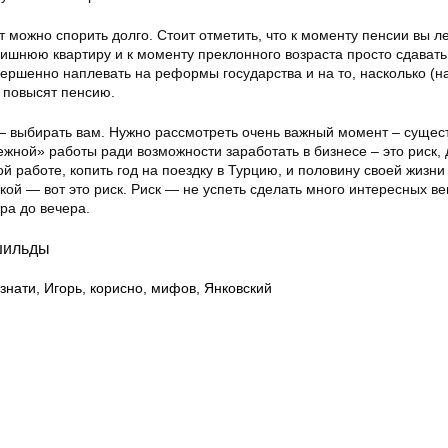
ут можно спорить долго. Стоит отметить, что к моменту пенсии вы л
ишнюю квартиру и к моменту преклонного возраста просто сдавать
вершенно наплевать на реформы государства и на то, насколько (н
у повысят пенсию.
— выбирать вам. Нужно рассмотреть очень важный момент – сущест
ежной» работы ради возможности заработать в бизнесе – это риск, 
ой работе, копить год на поездку в Турцию, и половину своей жизни
кой — вот это риск. Риск — не успеть сделать много интересных ве
тра до вечера.
шильды
знати
,
Игорь
,
корисно
,
мифов
,
Янковский