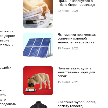
Причини звернутися в
якісне бюро перекладів
22 Липня, 2026
и можно и
Як помилки при монтажі
все дороги
сонячних панелей
оверяет
знижують генерацію на
телями и
40%?
15 Липня, 2026
 ошибки
Почему важно купить
качественный корм для
собак
15 Липня, 2026
 но
тать
дете
Znaczenie wyboru dobrej
 продавать
odzieży roboczej