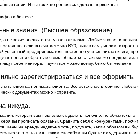
нанный гений. И вы так и не решились сделать первый шаг.
ьные знания. (Высшее образование)
е, а не какие оценки стоят у вас в дипломе. Любые знания и навык
 постоянно, если вы считаете что ВУЗ, выдав вам диплом, откроет 
й успешный предприниматель постоянно учится: читает книги, пр
олучает опыт и обратную связь, общается с такими же предпринима
е ищут себе ментора. Научиться можно всему, было бы желание.
ильно зарегистрироваться и все оформить.
 знать клиента, понимать клиента. Все остальное вторично. Любые
ических документах можно исправить.
на никуда.
мании, который вам навязывают, делать, конечно, не обязательно,
себя вы прописать обязаны. Сравнить себя с конкурентами, посчи
ов, цены на аренду недвижимости, подумать, каким образом вы бу
 сколько за это платить, каким способом вы будете их удерживать и