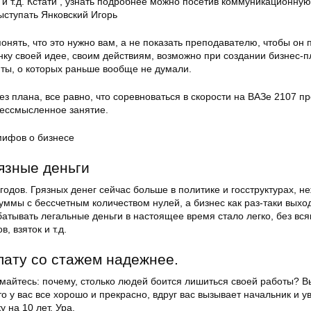
и т.д. Кстати , узнать подробнее можно посетив коммуникационную
ыступать Янковский Игорь
нять, что это нужно вам, а не показать преподавателю, чтобы он 
нку своей идее, своим действиям, возможно при создании бизнес-
нты, о которых раньше вообще не думали.
з плана, все равно, что соревноваться в скорости на ВАЗе 2107 пр
ессмысленное занятие.
рязные деньги
 годов. Грязных денег сейчас больше в политике и госструктурах, н
уммы с бессчетным количеством нулей, а бизнес как раз-таки выход
батывать легальные деньги в настоящее время стало легко, без вся
, взяток и т.д.
лату со стажем надежнее.
умайтесь: почему, столько людей боится лишиться своей работы? В
то у вас все хорошо и прекрасно, вдруг вас вызывает начальник и у
у на 10 лет. Ура.