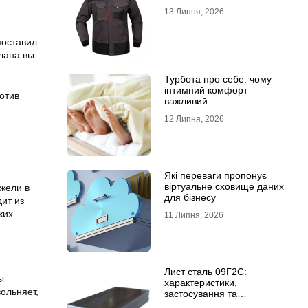
13 Липня, 2026
поставил
плана вы
Турбота про себе: чому
інтимний комфорт
отив
важливий
12 Липня, 2026
Які переваги пропонує
віртуальне сховище даних
ежели в
для бізнесу
ит из
ких
11 Липня, 2026
Лист сталь 09Г2С:
ы
характеристики,
вольняет,
застосування та
відмінність від сталі