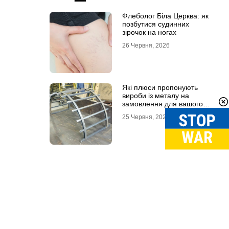
Флеболог Біла Церква: як
позбутися судинних
зірочок на ногах
26 Червня, 2026
Які плюси пропонують
вироби із металу на
замовлення для вашого
проєкту
25 Червня, 2026