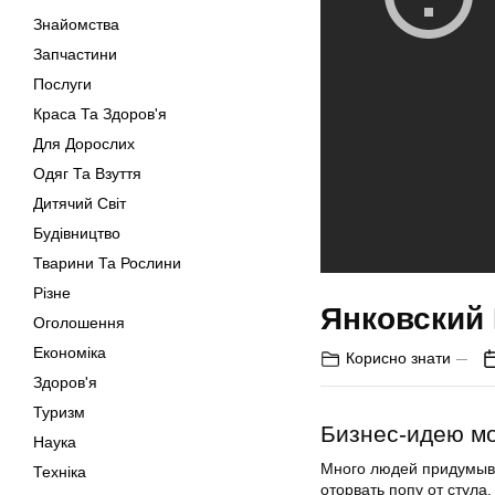
Знайомства
Запчастини
Послуги
Краса Та Здоров'я
Для Дорослих
Одяг Та Взуття
Дитячий Світ
Будівництво
Тварини Та Рослини
Різне
Янковский 
Оголошення
Економіка
Корисно знати
Здоров'я
Туризм
Бизнес-идею мо
Наука
Много людей придумыва
Техніка
оторвать попу от стула