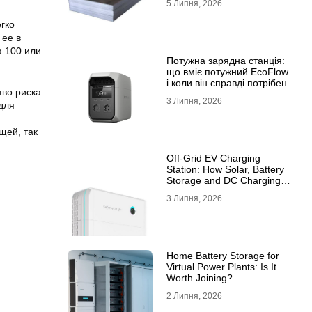
5 Липня, 2026
10ХСНД
егко
 ее в
а 100 или
Потужна зарядна станція:
що вміє потужний EcoFlow
і коли він справді потрібен
во риска.
3 Липня, 2026
для
щей, так
Off-Grid EV Charging
Station: How Solar, Battery
Storage and DC Charging
Work Together
3 Липня, 2026
Home Battery Storage for
Virtual Power Plants: Is It
Worth Joining?
2 Липня, 2026