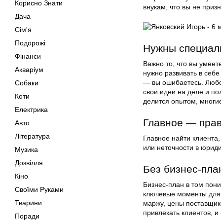
Корисно Знати
внукам, что вы не приз
Дача
Сім'я
Подорожі
Нужны специал
Фінанси
Важно то, что вы умеет
Акваріум
нужно развивать в себе
— вы ошибаетесь. Любо
Собаки
свои идеи на деле и п
Коти
делится опытом, многи
Електрика
Главное — прав
Авто
Література
Главное найти клиента,
или неточности в юрид
Музика
Дозвілля
Без бизнес-пла
Кіно
Бизнес-план в том пони
Своїми Руками
ключевые моменты для 
Тварини
маржу, цены поставщик
привлекать клиентов, и
Поради