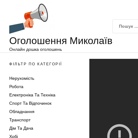
Оголошення
Перейти
Миколаїв
до
вмісту
Оголошення Миколаїв
Онлайн дошка оголошень
ФІЛЬТР ПО КАТЕГОРІЇ
Нерухомість
Робота
Електроніка Та Техніка
Спорт Та Відпочинок
Обладнання
Транспорт
Дім Та Дача
Хобі