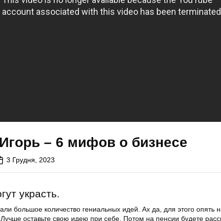
Игорь – 6 мифов о бизнесе
3 Грудня, 2023
гут украсть.
ли большое количество гениальных идей. Ах да, для этого опять 
. Лучше оставьте свою идею при себе. Потом на пенсии будете расс