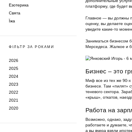
дополнительные услуги 
Езотерика
платформу, где будет в
Свята
Главное — вы должны по
Їжа
оценку, вы делаете оце
увидите какие-то моме
Заниматься бизнесом бе
Мерседеса. Жалкое и б
ФІЛЬТР ЗА РОКАМИ
2026
2025
Бизнес – это г
2024
Миф все из тех же 90-х
2023
бизнесе. Там «пилят» с
теневого сектора. Зара
2022
«крыш», откатов, наездов
2021
2020
Работа на зарп
Возможно, однако, зад
работаете и думаете, ч
а вы вчера взяли ипотек