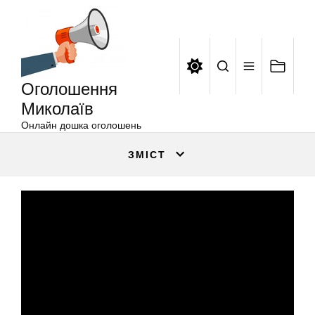
Оголошення
Перейти
Миколаїв
до
вмісту
Оголошення
Миколаїв
Онлайн дошка оголошень
ЗМІСТ