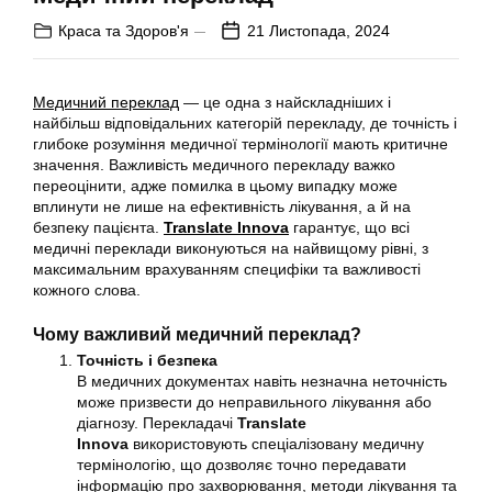
Краса та Здоров'я
21 Листопада, 2024
Медичний переклад
— це одна з найскладніших і
найбільш відповідальних категорій перекладу, де точність і
глибоке розуміння медичної термінології мають критичне
значення. Важливість медичного перекладу важко
переоцінити, адже помилка в цьому випадку може
вплинути не лише на ефективність лікування, а й на
безпеку пацієнта.
Translate Innova
гарантує, що всі
медичні переклади виконуються на найвищому рівні, з
максимальним врахуванням специфіки та важливості
кожного слова.
Чому важливий медичний переклад?
Точність і безпека
В медичних документах навіть незначна неточність
може призвести до неправильного лікування або
діагнозу. Перекладачі
Translate
Innova
використовують спеціалізовану медичну
термінологію, що дозволяє точно передавати
інформацію про захворювання, методи лікування та