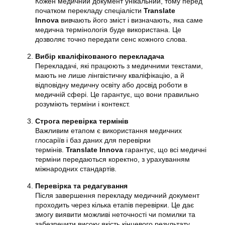
Кожен медичний документ унікальний, тому перед
початком перекладу спеціалісти
Translate
Innova
вивчають його зміст і визначають, яка саме
медична термінологія буде використана. Це
дозволяє точно передати сенс кожного слова.
Вибір кваліфікованого перекладача
Перекладачі, які працюють з медичними текстами,
мають не лише лінгвістичну кваліфікацію, а й
відповідну медичну освіту або досвід роботи в
медичній сфері. Це гарантує, що вони правильно
розуміють терміни і контекст.
Строга перевірка термінів
Важливим етапом є використання медичних
глосаріїв і баз даних для перевірки
термінів.
Translate Innova
гарантує, що всі медичні
терміни передаються коректно, з урахуванням
міжнародних стандартів.
Перевірка та редагування
Після завершення перекладу медичний документ
проходить через кілька етапів перевірки. Це дає
змогу виявити можливі неточності чи помилки та
забезпечити високу якість кінцевого результату.