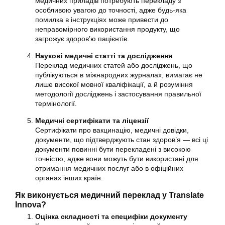
медичних приладів потребують перекладу з
особливою увагою до точності, адже будь-яка
помилка в інструкціях може привести до
неправомірного використання продукту, що
загрожує здоров’ю пацієнтів.
Наукові медичні статті та дослідження
Переклад медичних статей або досліджень, що
публікуються в міжнародних журналах, вимагає не
лише високої мовної кваліфікації, а й розуміння
методології досліджень і застосування правильної
термінології.
Медичні сертифікати та ліцензії
Сертифікати про вакцинацію, медичні довідки,
документи, що підтверджують стан здоров’я — всі ці
документи повинні бути перекладені з високою
точністю, адже вони можуть бути використані для
отримання медичних послуг або в офіційних
органах інших країн.
Як виконується медичний переклад у Translate
Innova?
Оцінка складності та специфіки документу