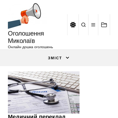
Оголошення
Перейти
Миколаїв
до
вмісту
Оголошення
Миколаїв
Онлайн дошка оголошень
ЗМІСТ
Медичний переклад