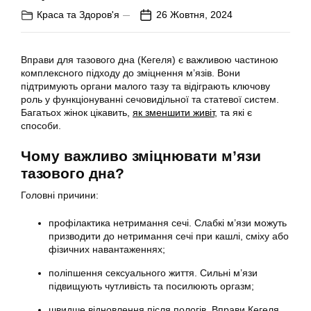
Краса та Здоров'я
26 Жовтня, 2024
Вправи для тазового дна (Кегеля) є важливою частиною
комплексного підходу до зміцнення м’язів. Вони
підтримують органи малого тазу та відіграють ключову
роль у функціонуванні сечовидільної та статевої систем.
Багатьох жінок цікавить,
як зменшити живіт
, та які є
способи.
Чому важливо зміцнювати м’язи
тазового дна?
Головні причини:
профілактика нетримання сечі. Слабкі м’язи можуть
призводити до нетримання сечі при кашлі, сміху або
фізичних навантаженнях;
поліпшення сексуального життя. Сильні м’язи
підвищують чутливість та посилюють оргазм;
швидше відновлення після пологів. Вправи Кегеля