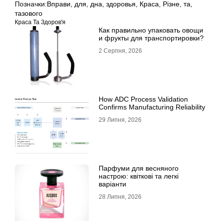
Позначки:
Вправи
,
для
,
дна
,
здоровья
,
Краса
,
Різне
,
та
,
тазового
Краса Та Здоров'я
Как правильно упаковать овощи
и фрукты для транспортировки?
2 Серпня, 2026
How ADC Process Validation
Confirms Manufacturing Reliability
29 Липня, 2026
Парфуми для весняного
настрою: квіткові та легкі
варіанти
28 Липня, 2026