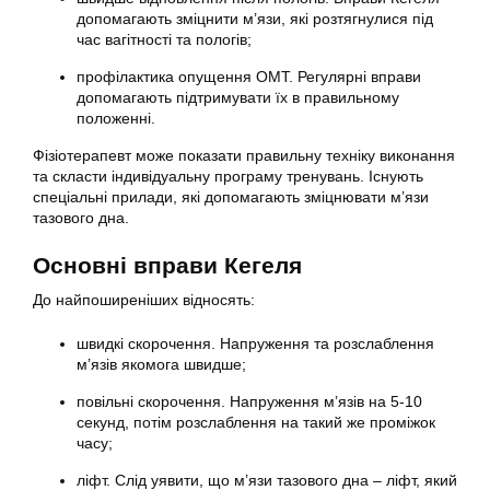
допомагають зміцнити м’язи, які розтягнулися під
час вагітності та пологів;
профілактика опущення ОМТ. Регулярні вправи
допомагають підтримувати їх в правильному
положенні.
Фізіотерапевт може показати правильну техніку виконання
та скласти індивідуальну програму тренувань. Існують
спеціальні прилади, які допомагають зміцнювати м’язи
тазового дна.
Основні вправи Кегеля
До найпоширеніших відносять:
швидкі скорочення. Напруження та розслаблення
м’язів якомога швидше;
повільні скорочення. Напруження м’язів на 5-10
секунд, потім розслаблення на такий же проміжок
часу;
ліфт. Слід уявити, що м’язи тазового дна – ліфт, який