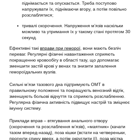
піднімається та опускається. Треба поступово
напружувати їх, піднімаючи вгору, а потім повільно
розслаблятися;
тривалі скорочення. Напруження м’язів наскільки
можливо та утримання їх у такому стані протягом 30
секунд.
Ефективні такі
вправи при геморої
, вони мають безліч
переваг. Регулярні фізичні навантаження сприяють
покращенню кровообігу в області тазу, що допомагає
зменшити застій крові у венах та знизити запалення
гемороїдальних вузлів.
Сильні м’язи тазового дна підтримують ОМТ в
правильному положенні та покращують венозний відтік,
зменшують больові відчуття та сприяють розслабленню.
Регулярна фізична активність підвищує настрій та зміцнює
імунну систему.
Приклади вправ – втягування анального отвору
(скорочення та розслаблення м’язів), «маятник» (качати
тазом вперед-назад), поза кішки (встати на четвереньки,
прогнути спину вверх, а потім округлити її), поза містка