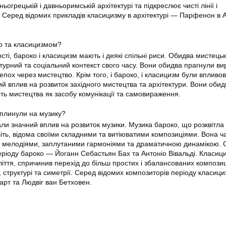
огрецькій і давньоримській архітектурі та підкреслює чисті лінії і
. Серед відомих прикладів класицизму в архітектурі — Парфенон в 
о та класицизмом?
ті, бароко і класицизм мають і деякі спільні риси. Обидва мистецькі
ьтурний та соціальний контекст свого часу. Вони обидва прагнули ви
х епох через мистецтво. Крім того, і бароко, і класицизм були впливо
ий вплив на розвиток західного мистецтва та архітектури. Вони обид
ть мистецтва як засобу комунікації та самовираження.
вплинули на музику?
али значний вплив на розвиток музики. Музика бароко, що розквітла
літь, відома своїми складними та витіюватими композиціями. Вона ч
и мелодіями, заплутаними гармоніями та драматичною динамікою. 
еріоду бароко — Йоганн Себастьян Бах та Антоніо Вівальді. Класиц
ліття, спричинив перехід до більш простих і збалансованих композиц
 структурі та симетрії. Серед відомих композиторів періоду класиц
рт та Людвіг ван Бетховен.