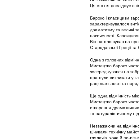
Ця стаття досліджує спі
Бароко і класицизм заро
характеризувалося виті
драматизму та величі з
насиченості. Класицизм,
Він наголошував на прос
Стародавньої Греції та 
Одна з головних відмін
Мистецтво бароко часто 
зосереджувався на зобр
прагнули викликати у гл
раціональності та поряд
Ще одна відмінність мі
Мистецтво бароко часто в
створення драматичних 
та натуралістичному під
Незважаючи на відміннос
цінували технічну майст
глядачів, хоча й по-різ