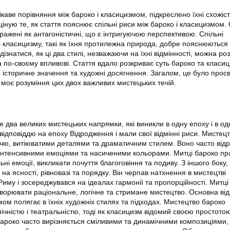
ікаве порівняння між бароко і класицизмом, підкреслено їхні схожіст
я ціную те, як стаття пояснює спільні риси між бароко і класицизмом
ражені як антагоністичні, що є інтригуючою перспективою. Спільні
і класицизму, такі як їхня протилежна природа, добре пояснюються 
 дізнатися, як ці два стилі, незважаючи на їхні відмінності, можна ро
 по-своєму впливові. Стаття вдало розкриває суть бароко та класиц
х історичне значення та художні досягнення. Загалом, це було просв
 моє розуміння цих двох важливих мистецьких течій.
 два великих мистецьких напрямки, які виникли в одну епоху і в одн
ідповіддю на епоху Відродження і мали свої відмінні риси. Мистец
чю, витіюватими деталями та драматичним стилем. Воно часто відр
інтенсивними емоціями та насиченими кольорами. Митці бароко пр
ьні емоції, викликати почуття благоговіння та подиву. З іншого боку,
а ясності, рівновазі та порядку. Він черпав натхнення в мистецтві
Риму і зосереджувався на ідеалах гармонії та пропорційності. Митці
ворювати раціональне, логічне та стримане мистецтво. Основна від
ом полягає в їхніх художніх стилях та підходах. Мистецтво бароко
чністю і театральністю, тоді як класицизм відомий своєю простотою
ароко часто вирізняється сміливими та динамічними композиціями, 