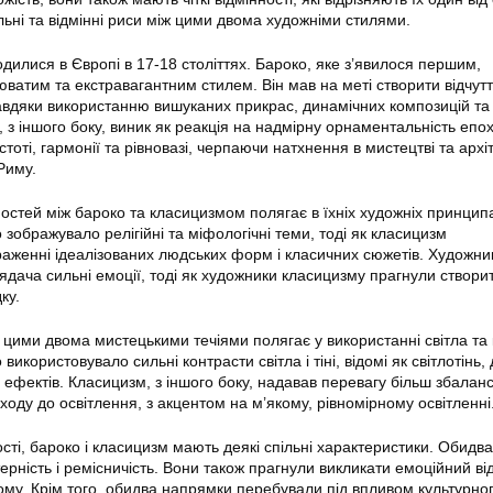
льні та відмінні риси між цими двома художніми стилями.
дилися в Європі в 17-18 століттях. Бароко, яке з’явилося першим,
юватим та екстравагантним стилем. Він мав на меті створити відчут
авдяки використанню вишуканих прикрас, динамічних композицій та
 з іншого боку, виник як реакція на надмірну орнаментальність епо
тоті, гармонії та рівновазі, черпаючи натхнення в мистецтві та архіт
Риму.
ностей між бароко та класицизмом полягає в їхніх художніх принцип
зображувало релігійні та міфологічні теми, тоді як класицизм
аженні ідеалізованих людських форм і класичних сюжетів. Художни
ядача сильні емоції, тоді як художники класицизму прагнули створит
ку.
ж цими двома мистецькими течіями полягає у використанні світла та 
икористовувало сильні контрасти світла і тіні, відомі як світлотінь,
ефектів. Класицизм, з іншого боку, надавав перевагу більш збала
ходу до освітлення, з акцентом на м’якому, рівномірному освітленні
ті, бароко і класицизм мають деякі спільні характеристики. Обидва
ерність і ремісничість. Вони також прагнули викликати емоційний від
ному. Крім того, обидва напрямки перебували під впливом культурног