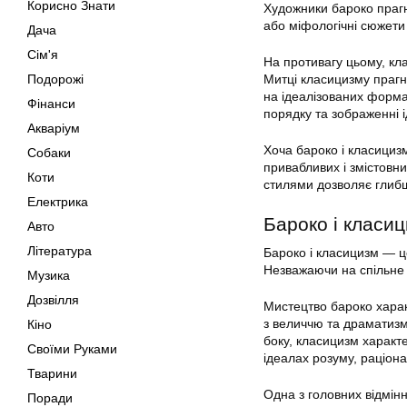
Корисно Знати
Художники бароко прагну
або міфологічні сюжети 
Дача
Сім'я
На противагу цьому, кл
Подорожі
Митці класицизму прагн
на ідеалізованих форма
Фінанси
порядку та зображенні і
Акваріум
Хоча бароко і класицизм
Собаки
привабливих і змістовни
Коти
стилями дозволяє глибш
Електрика
Бароко і класиц
Авто
Література
Бароко і класицизм — це
Незважаючи на спільне 
Музика
Дозвілля
Мистецтво бароко харак
з величчю та драматизмо
Кіно
боку, класицизм характ
Своїми Руками
ідеалах розуму, раціона
Тварини
Одна з головних відмінн
Поради