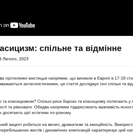
ласицизм: спільне та відмінне
3 Лютого, 2023
ва протилежні мистецькі напрямки, що виникли в Європі в 17-18 сто
ажаються антагоністичними, ця стаття досліджує їхні спільні та від
о та класицизмом? Спільні риси бароко та класицизму полягають у 
ості та рівноваги. Обидва напрямки підкреслюють важливість ясност
е досягають цієї естетики по-різному.
ьний акцент робиться на велич, драматизм та емоційність. Викорис
перебільшених жестів і динамічних композицій характеризує цей на