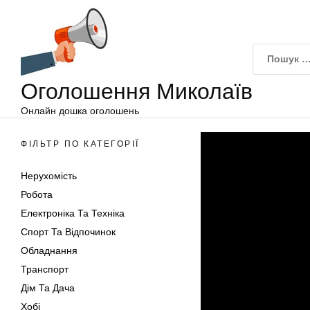
Оголошення
Перейти
Миколаїв
до
вмісту
Оголошення Миколаїв
Онлайн дошка оголошень
ФІЛЬТР ПО КАТЕГОРІЇ
Нерухомість
Робота
Електроніка Та Техніка
Спорт Та Відпочинок
Обладнання
Транспорт
Дім Та Дача
Хобі