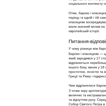
соціального контексту с
Отже, бароко і класици
період і в одній і тій 
класицизм зосереджувавс
мали значний вплив на 
європейській історії.
Питання-відпові
У чому різниця між бар
Бароко і класицизм — це 
який зародився у 17 сто
відрізняється перебіль
іншого боку, виник у 18 
простотою, ясністю та 
Греції та Риму і підкре
Чим відрізнялися бароко
З точки зору архітектур
величчю та екстраваган
та відчуттям руху. Сер
Собор Святого Петра в Р