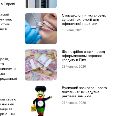
 в Європі.
 самий
Стоматологічні установки:
ентиці,
сучасні технології для
ефективної практики
 стилі
ну в
1 Липня, 2026
Що потрібно знати перед
оформленням першого
ароко,
кредиту в Finx
сто
28 Червня, 2026
сицизм, з
ься
ародавньої
Вуличний зазивала нового
покоління: як надувна
реклама замінює
дома своєю
промоутерів і знижує
27 Червня, 2026
 лініями
витрати
нції та
рією. Він