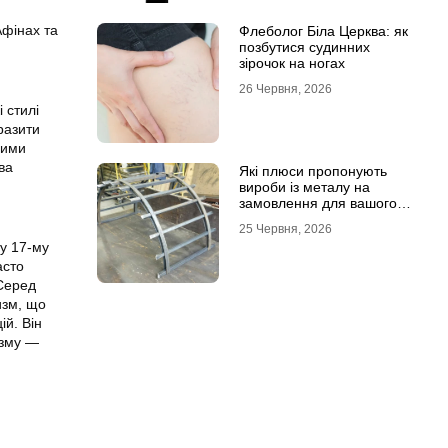
Афінах та
Флеболог Біла Церква: як
позбутися судинних
зірочок на ногах
26 Червня, 2026
 стилі
разити
вими
ва
Які плюси пропонують
вироби із металу на
замовлення для вашого
проєкту
25 Червня, 2026
 у 17-му
асто
Серед
изм, що
ій. Він
изму —