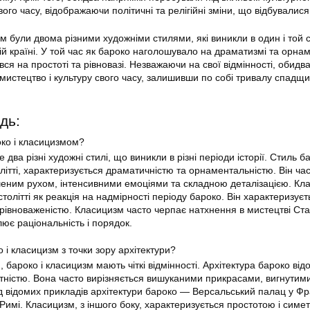
вого часу, відображаючи політичні та релігійні зміни, що відбувалися
зм були двома різними художніми стилями, які виникли в один і той
самій країні. У той час як бароко наголошувало на драматизмі та орнам
я на простоті та рівновазі. Незважаючи на свої відмінності, обидва
мистецтво і культуру свого часу, залишивши по собі тривалу спадщи
дь:
око і класицизмом?
два різні художні стилі, що виникли в різні періоди історії. Стиль б
літті, характеризується драматичністю та орнаментальністю. Він ча
шеним рухом, інтенсивними емоціями та складною деталізацією. Кла
столітті як реакція на надмірності періоду бароко. Він характеризуєт
врівноваженістю. Класицизм часто черпає натхнення в мистецтві Ст
слює раціональність і порядок.
 і класицизм з точки зору архітектури?
и, бароко і класицизм мають чіткі відмінності. Архітектура бароко ві
тністю. Вона часто вирізняється вишуканими прикрасами, вигнутими
ед відомих прикладів архітектури бароко — Версальський палац у Фра
имі. Класицизм, з іншого боку, характеризується простотою і симет