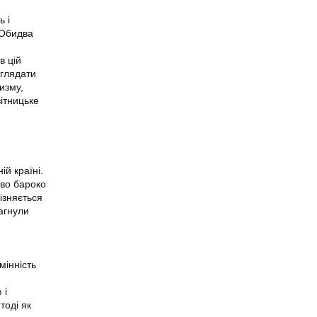
ь і
. Обидва
в цій
зглядати
изму,
ітницьке
ій країні.
тво бароко
ізняється
агнули
мінність
 і
тоді як