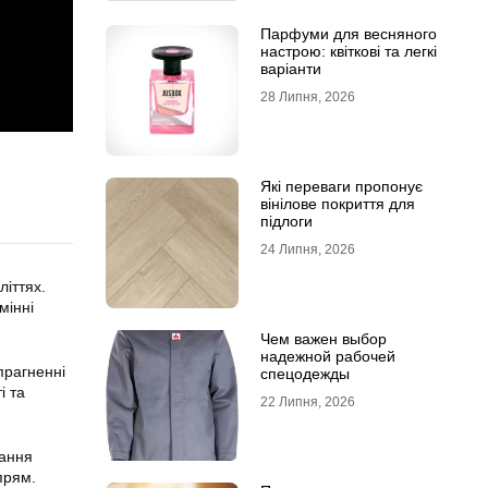
Парфуми для весняного
настрою: квіткові та легкі
варіанти
28 Липня, 2026
Які переваги пропонує
вінілове покриття для
підлоги
24 Липня, 2026
літтях.
мінні
Чем важен выбор
надежной рабочей
прагненні
спецодежды
і та
22 Липня, 2026
тання
прям.