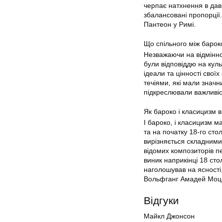
черпає натхнення в давнь
збалансовані пропорції
Пантеон у Римі.
Що спільного між барок
Незважаючи на відміннос
були відповіддю на кул
ідеали та цінності свої
течіями, які мали значн
підкреслювали важливіс
Як бароко і класицизм 
І бароко, і класицизм м
та на початку 18-го сто
вирізняється складним
відомих композиторів п
виник наприкінці 18 сто
наголошував на ясності,
Вольфганг Амадей Моца
Відгуки
Майкл Джонсон