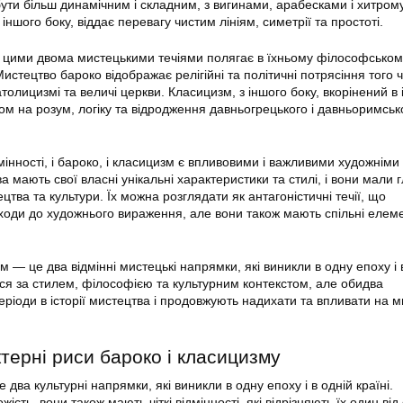
ути більш динамічним і складним, з вигинами, арабесками і хитро
іншого боку, віддає перевагу чистим лініям, симетрії та простоті.
ж цими двома мистецькими течіями полягає в їхньому філософськом
Мистецтво бароко відображає релігійні та політичні потрясіння того ч
олицизмі та величі церкви. Класицизм, з іншого боку, вкорінений в
ом на розум, логіку та відродження давньогрецького і давньоримськ
інності, і бароко, і класицизм є впливовими і важливими художніми
мають свої власні унікальні характеристики та стилі, і вони мали 
цтва та культури. Їх можна розглядати як антагоністичні течії, що
дходи до художнього вираження, але вони також мають спільні елем
м — це два відмінні мистецькі напрямки, які виникли в одну епоху і 
ться за стилем, філософією та культурним контекстом, але обидва
ріоди в історії мистецтва і продовжують надихати та впливати на ми
терні риси бароко і класицизму
 два культурні напрямки, які виникли в одну епоху і в одній країні.
сть, вони також мають чіткі відмінності, які відрізняють їх один від