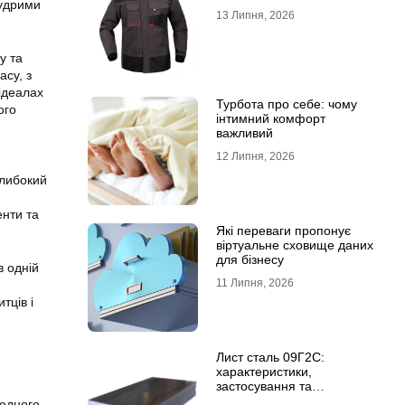
мудрими
13 Липня, 2026
у та
асу, з
 ідеалах
Турбота про себе: чому
ого
інтимний комфорт
важливий
12 Липня, 2026
глибокий
енти та
Які переваги пропонує
віртуальне сховище даних
для бізнесу
в одній
11 Липня, 2026
тців і
Лист сталь 09Г2С:
характеристики,
застосування та
відмінність від сталі
 одного.