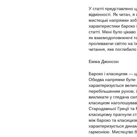
У статті представлено ц
відмінності. Як читач, 
мистецькі напрямки зоб
характеристики бароко 
статті. Мені було цікаво
як взаємодоповнюючі та
проливаючи світло на ї
читання, яке поглибило
Емма Джонсон
Бароко і класицизм — це
Обидва напрямки були в
характеризується велич
перебільшеним рухом, 
викликати у глядача сил
класицизм наголошував н
Стародавньої Греції та 
класицизму прагнули ст
між бароко та класицизм
характеризується динамі
гармонією. Мистецтво б