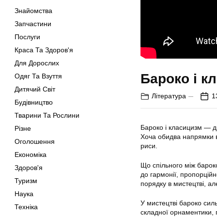
Знайомства
Запчастини
Послуги
Краса Та Здоров'я
Для Дорослих
Бароко і к
Одяг Та Взуття
Дитячий Світ
Література
1
Будівництво
Тварини Та Рослини
Бароко і класицизм — д
Різне
Хоча обидва напрямки вв
Оголошення
риси.
Економіка
Що спільного між барок
Здоров'я
до гармонії, пропорційн
Туризм
порядку в мистецтві, ал
Наука
У мистецтві бароко сил
Техніка
складної орнаментики, 