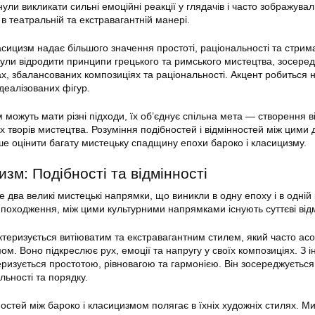
ли викликати сильні емоційні реакції у глядачів і часто зображували
в театральній та екстравагантній манері.
асицизм надає більшого значення простоті, раціональності та стрима
ули відродити принципи грецького та римського мистецтва, зосере
х, збалансованих композиціях та раціональності. Акцент робиться н
деалізованих фігур.
 можуть мати різні підходи, їх об’єднує спільна мета — створення в
х творів мистецтва. Розуміння подібностей і відмінностей між цими
е оцінити багату мистецьку спадщину епохи бароко і класицизму.
изм: Подібності та відмінності
 два великі мистецькі напрямки, що виникли в одну епоху і в одній к
походження, між цими культурними напрямками існують суттєві відм
теризується витіюватим та екстравагантним стилем, який часто ас
м. Воно підкреслює рух, емоції та напругу у своїх композиціях. З і
еризується простотою, рівновагою та гармонією. Він зосереджується
льності та порядку.
остей між бароко і класицизмом полягає в їхніх художніх стилях. М