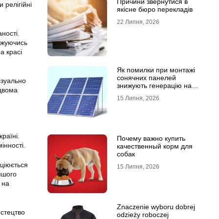
Причини звернутися в
 релігійні
якісне бюро перекладів
22 Липня, 2026
ності.
джуючись
а красі
Як помилки при монтажі
сонячних панелей
ізуально
знижують генерацію на
 двома
40%?
15 Липня, 2026
раїні.
Почему важно купить
інності.
качественный корм для
собак
оціюється
15 Липня, 2026
ншого
 на
Znaczenie wyboru dobrej
истецтво
odzieży roboczej