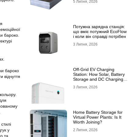
5 Липня, 2026
10ХСНД
тя
Потужна зарядна станція:
 емоційної
що вміє потужний EcoFlow
хи бароко.
і коли він справді потрібен
ектурі
3 Липня, 2026
ах.
Off-Grid EV Charging
ки бароко
Station: How Solar, Battery
и відчуття
Storage and DC Charging
Work Together
3 Липня, 2026
кольору.
 для
нсованому
.
Home Battery Storage for
Virtual Power Plants: Is It
Worth Joining?
 стилі
гук у
2 Липня, 2026
о та