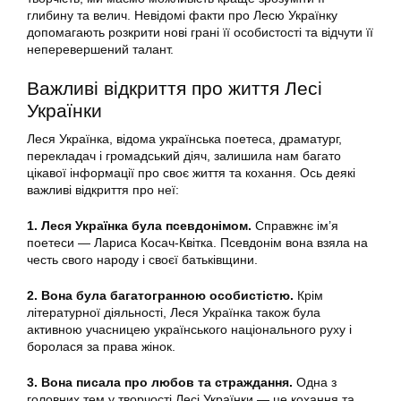
глибину та велич. Невідомі факти про Лесю Українку
допомагають розкрити нові грані її особистості та відчути її
неперевершений талант.
Важливі відкриття про життя Лесі
Українки
Леся Українка, відома українська поетеса, драматург,
перекладач і громадський діяч, залишила нам багато
цікавої інформації про своє життя та кохання. Ось деякі
важливі відкриття про неї:
1. Леся Українка була псевдонімом.
Справжнє ім’я
поетеси — Лариса Косач-Квітка. Псевдонім вона взяла на
честь свого народу і своєї батьківщини.
2. Вона була багатогранною особистістю.
Крім
літературної діяльності, Леся Українка також була
активною учасницею українського національного руху і
боролася за права жінок.
3. Вона писала про любов та страждання.
Одна з
головних тем у творчості Лесі Українки — це кохання та