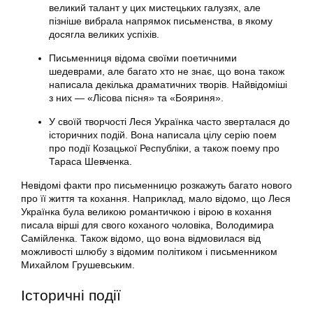
великий талант у цих мистецьких галузях, але
пізніше вибрала напрямок письменства, в якому
досягла великих успіхів.
Письменниця відома своїми поетичними
шедеврами, але багато хто не знає, що вона також
написала декілька драматичних творів. Найвідоміші
з них — «Лісова пісня» та «Бояриня».
У своїй творчості Леся Українка часто зверталася до
історичних подій. Вона написала цілу серію поем
про події Козацької Республіки, а також поему про
Тараса Шевченка.
Невідомі факти про письменницю розкажуть багато нового
про її життя та кохання. Наприклад, мало відомо, що Леся
Українка була великою романтичкою і вірою в кохання
писала вірші для свого коханого чоловіка, Володимира
Самійленка. Також відомо, що вона відмовилася від
можливості шлюбу з відомим політиком і письменником
Михайлом Грушевським.
Історичні події