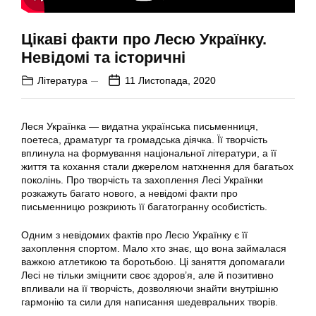
Цікаві факти про Лесю Українку.
Невідомі та історичні
Література
11 Листопада, 2020
Леся Українка — видатна українська письменниця,
поетеса, драматург та громадська діячка. Її творчість
вплинула на формування національної літератури, а її
життя та кохання стали джерелом натхнення для багатьох
поколінь. Про творчість та захоплення Лесі Українки
розкажуть багато нового, а невідомі факти про
письменницю розкриють її багатогранну особистість.
Одним з невідомих фактів про Лесю Українку є її
захоплення спортом. Мало хто знає, що вона займалася
важкою атлетикою та боротьбою. Ці заняття допомагали
Лесі не тільки зміцнити своє здоров’я, але й позитивно
впливали на її творчість, дозволяючи знайти внутрішню
гармонію та сили для написання шедевральних творів.