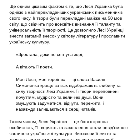
Ще одним цікавим фактом є те, що Леся Українка була
однією з найперекладаніших українських письменників
свого часу. Її твори були перекладені майже на 50 мов
світу, що свідчить про всесвітнє визнання її таланту та
універсальність її творчості. Це дозволило Лесі Українці
внести вагомий внесок у світову літературу і прославити
українську культуру.
«Зростала, доки не сягнула зорі,
А вітають її поети.
Моя Леся, моя героїня» — ці слова Василя
Симоненка краще за всіх відображають глибину та
силу творчості Лесі Українки. Її твори переповнені
почуттям, мудрістю та величчю душі. Вони
змушують задуматися, відчути, пережити, і
назавжди залишаються в серці читачів.
Таким чином, Леся Українка — це багатогранна
особистість, її творчість та захоплення стали невід’ємною
частиною української культури. Вивчаючи її життя та
творчість, ми маємо можливість краще зрозуміти її