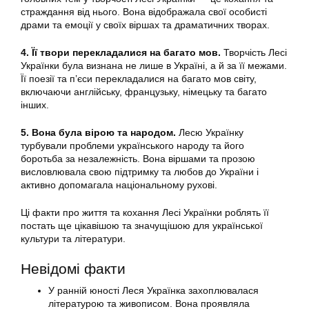
страждання від нього. Вона відображала свої особисті
драми та емоції у своїх віршах та драматичних творах.
4. Її твори перекладалися на багато мов.
Творчість Лесі
Українки була визнана не лише в Україні, а й за її межами.
Її поезії та п’єси перекладалися на багато мов світу,
включаючи англійську, французьку, німецьку та багато
інших.
5. Вона була вірою та народом.
Лесю Українку
турбували проблеми українського народу та його
боротьба за незалежність. Вона віршами та прозою
висловлювала свою підтримку та любов до України і
активно допомагала національному рухові.
Ці факти про життя та кохання Лесі Українки роблять її
постать ще цікавішою та значущішою для української
культури та літератури.
Невідомі факти
У ранній юності Леся Українка захоплювалася
літературою та живописом. Вона проявляла