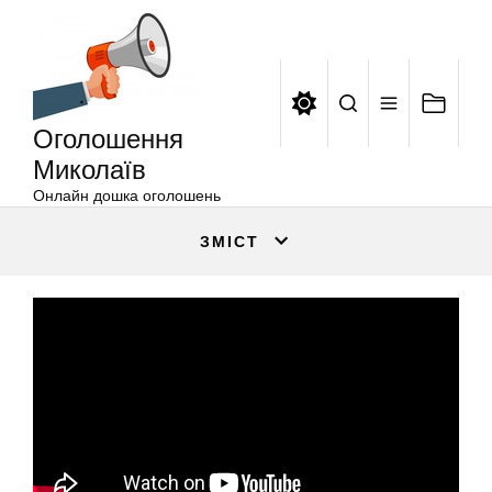
Оголошення
Перейти
Миколаїв
до
вмісту
Оголошення
Миколаїв
Онлайн дошка оголошень
ЗМІСТ