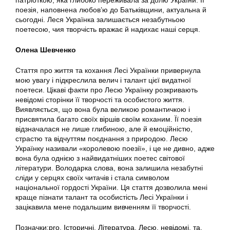
поезія, наповнена любов’ю до Батьківщини, актуальна й
сьогодні. Леся Українка залишається незабутньою
поетесою, чия творчість вражає й надихає наші серця.
Олена Шевченко
Стаття про життя та кохання Лесі Українки привернула
мою увагу і підкреслила велич і талант цієї видатної
поетеси. Цікаві факти про Лесю Українку розкривають
невідомі сторінки її творчості та особистого життя.
Виявляється, що вона була великою романтичкою і
присвятила багато своїх віршів своїм коханим. Її поезія
відзначалася не лише глибиною, але й емоційністю,
страстю та відчуттям поєднання з природою. Лесю
Українку називали «королевою поезії», і це не дивно, адже
вона була однією з найвидатніших поетес світової
літератури. Володарка слова, вона залишила незабутні
сліди у серцях своїх читачів і стала символом
національної гордості України. Ця стаття дозволила мені
краще пізнати талант та особистість Лесі Українки і
зацікавила мене подальшим вивченням її творчості.
Позначки:
pro
,
Історичні
,
Література
,
Лесю
,
невідомі
,
та
,