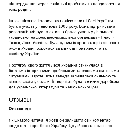
підтвердження через соціальні проблеми та невдоволення
їхніх родин.
Іншою цікавою історичною подією в житті Лесі Українки
була її участь у Революції 1905 року. Вона підтримувала
революційний рух та активно брала участь у діяльності
української національно-визвольної організації «Пласт».
Також, Леся Українка була одним із організаторів жіночого
руху в Україні, боролася за рівність прав жінок та за
свободу України.
Протягом свого життя Леся Українка стикнулася з
багатьма історичними проблемами та важкими життєвими
ситуаціями. Проте, вона завжди залишалася сильною та
вірною своїм ідеалам. Її творчість була великим доробком
для української літератури та національної ідеї.
Отзывы
Олександр
Як цікавого читача, я хотів би залишити свій коментар
щодо статті про Лесю Українку. Це дійсно захоплююче