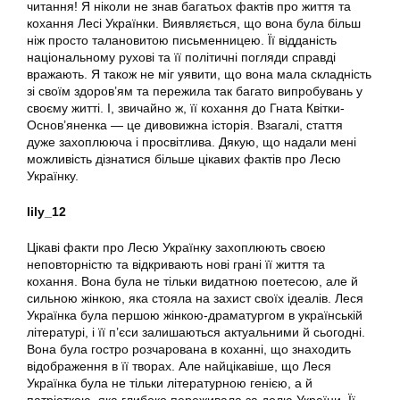
читання! Я ніколи не знав багатьох фактів про життя та
кохання Лесі Українки. Виявляється, що вона була більш
ніж просто талановитою письменницею. Її відданість
національному рухові та її політичні погляди справді
вражають. Я також не міг уявити, що вона мала складність
зі своїм здоров’ям та пережила так багато випробувань у
своєму житті. І, звичайно ж, її кохання до Гната Квітки-
Основ’яненка — це дивовижна історія. Взагалі, стаття
дуже захоплююча і просвітлива. Дякую, що надали мені
можливість дізнатися більше цікавих фактів про Лесю
Українку.
lily_12
Цікаві факти про Лесю Українку захоплюють своєю
неповторністю та відкривають нові грані її життя та
кохання. Вона була не тільки видатною поетесою, але й
сильною жінкою, яка стояла на захист своїх ідеалів. Леся
Українка була першою жінкою-драматургом в українській
літературі, і її п’єси залишаються актуальними й сьогодні.
Вона була гостро розчарована в коханні, що знаходить
відображення в її творах. Але найцікавіше, що Леся
Українка була не тільки літературною генією, а й
патріоткою, яка глибоко переживала за долю України. Її