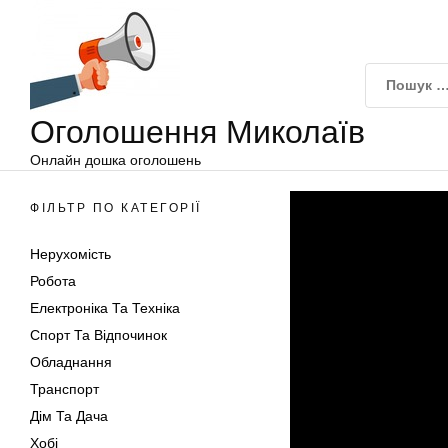
Оголошення
Перейти
Миколаїв
до
вмісту
Оголошення Миколаїв
Онлайн дошка оголошень
ФІЛЬТР ПО КАТЕГОРІЇ
Нерухомість
Робота
Електроніка Та Техніка
Спорт Та Відпочинок
Обладнання
Транспорт
Дім Та Дача
Хобі