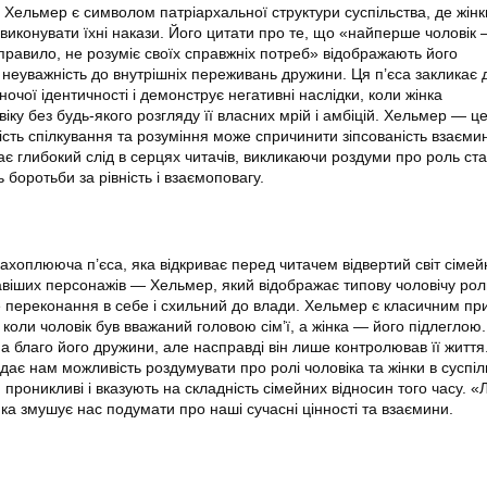
 Хельмер є символом патріархальної структури суспільства, де жін
 виконувати їхні накази. Його цитати про те, що «найперше чоловік
 правило, не розуміє своїх справжніх потреб» відображають його
 неуважність до внутрішніх переживань дружини. Ця п’єса закликає 
ночої ідентичності і демонструє негативні наслідки, коли жінка
іку без будь-якого розгляду її власних мрій і амбіцій. Хельмер — ц
ність спілкування та розуміння може спричинити зіпсованість взаємин 
є глибокий слід в серцях читачів, викликаючи роздуми про роль ста
ть боротьби за рівність і взаємоповагу.
ахоплююча п’єса, яка відкриває перед читачем відвертий світ сімей
авіших персонажів — Хельмер, який відображає типову чоловічу рол
не переконання в себе і схильний до влади. Хельмер є класичним п
 коли чоловік був вважаний головою сім’ї, а жінка — його підлеглою. 
на благо його дружини, але насправді він лише контролював її житт
дає нам можливість роздумувати про ролі чоловіка та жінки в суспіль
 проникливі і вказують на складність сімейних відносин того часу. 
ка змушує нас подумати про наші сучасні цінності та взаємини.