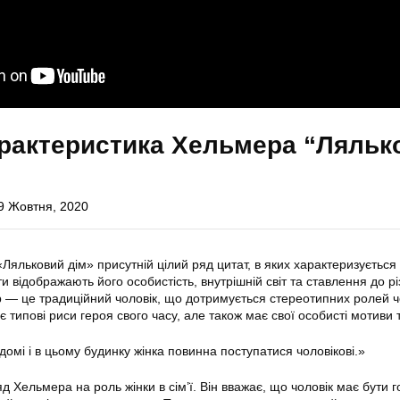
арактеристика Хельмера “Ляльк
9 Жовтня, 2020
«Ляльковий дім» присутній цілий ряд цитат, в яких характеризується
и відображають його особистість, внутрішній світ та ставлення до р
р — це традиційний чоловік, що дотримується стереотипних ролей ч
є типові риси героя свого часу, але також має свої особисті мотиви т
омі і в цьому будинку жінка повинна поступатися чоловікові.»
д Хельмера на роль жінки в сім’ї. Він вважає, що чоловік має бути 