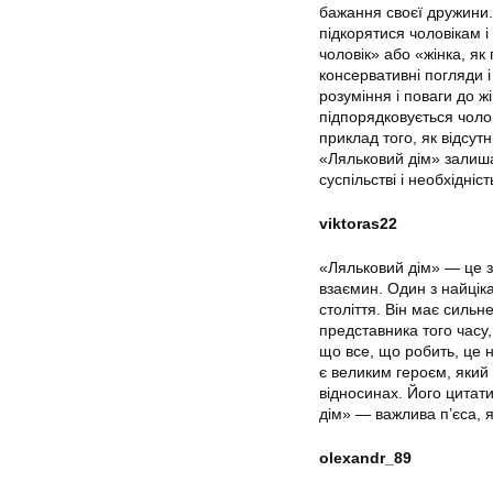
бажання своєї дружини.
підкорятися чоловікам і
чоловік» або «жінка, як
консервативні погляди і
розуміння і поваги до жі
підпорядковується чолов
приклад того, як відсут
«Ляльковий дім» залиша
суспільстві і необхідніс
viktoras22
«Ляльковий дім» — це з
взаємин. Один з найцік
століття. Він має силь
представника того часу,
що все, що робить, це 
є великим героєм, який 
відносинах. Його цитати
дім» — важлива п’єса, я
olexandr_89