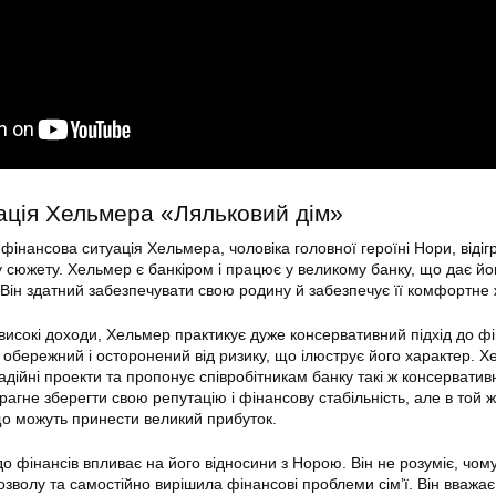
ація Хельмера «Ляльковий дім»
 фінансова ситуація Хельмера, чоловіка головної героїні Нори, відіг
у сюжету. Хельмер є банкіром і працює у великому банку, що дає й
 Він здатний забезпечувати свою родину й забезпечує її комфортне 
високі доходи, Хельмер практикує дуже консервативний підхід до ф
о обережний і осторонений від ризику, що ілюструє його характер. 
надійні проекти та пропонує співробітникам банку такі ж консерватив
рагне зберегти свою репутацію і фінансову стабільність, але в той 
що можуть принести великий прибуток.
до фінансів впливає на його відносини з Норою. Він не розуміє, чом
озволу та самостійно вирішила фінансові проблеми сім’ї. Він вважає