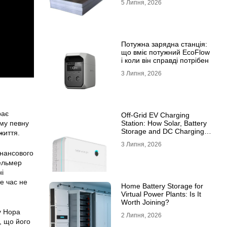
5 Липня, 2026
10ХСНД
Потужна зарядна станція:
що вміє потужний EcoFlow
і коли він справді потрібен
3 Липня, 2026
рає
Off-Grid EV Charging
ому певну
Station: How Solar, Battery
Storage and DC Charging
життя.
Work Together
3 Липня, 2026
інансового
Хельмер
ні
же час не
Home Battery Storage for
Virtual Power Plants: Is It
Worth Joining?
у Нора
2 Липня, 2026
, що його