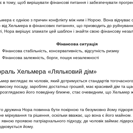
є в тому, щоб вирішувати фінансові питання і забезпечувати прогре
ьмера є однією з причин конфлікту між ним і Норою. Вона відчуває 
від Хельмера в фінансових питаннях, що призводить до руйнуванн
ті, Нора вирішує зламати цей шаблон і знайти свою фінансову незал
Фінансова ситуація
Фінансова стабільність, консервативність, відсутність ризику
Фінансова залежність, борги, пошук незалежності
раль Хельмера «Ляльковий дім»
мер виглядає як чоловік, який дотримується стандартів тогочасног
є високу посаду, заробляє достатньо грошей, має красивий дім та щ
 розглядаємо його поведінку ближче, стає очевидним, що Хельмер 
о дружина Нора повинна бути покірною та безумовно йому підкорят
не міркування та рішення, оскільки вважає, що вона є його майном.
 явною проявою патріархального підходу, де чоловік займає лідерс
ядковується йому.