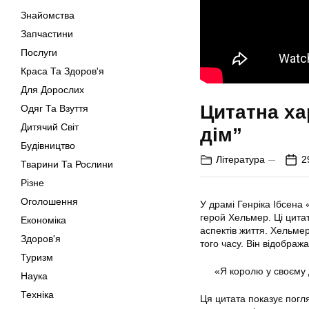
Знайомства
Запчастини
Послуги
Краса Та Здоров'я
Для Дорослих
Цитатна х
Одяг Та Взуття
Дитячий Світ
дім”
Будівництво
Література
2
Тварини Та Рослини
Різне
Оголошення
У драмі Генріка Ібсена 
герой Хельмер. Ці цитат
Економіка
аспектів життя. Хельме
Здоров'я
того часу. Він відобража
Туризм
«Я королю у своєму д
Наука
Техніка
Ця цитата показує погля