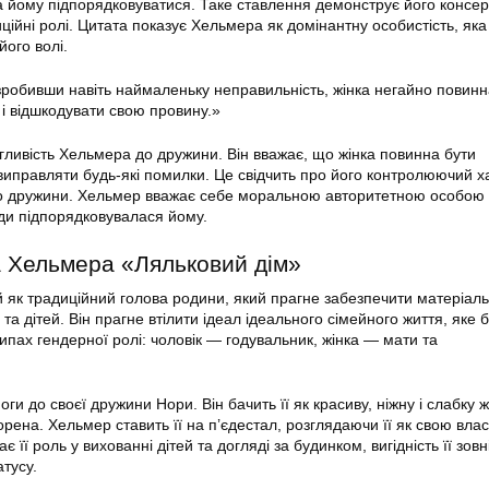
а йому підпорядковуватися. Таке ставлення демонструє його консе
диційні ролі. Цитата показує Хельмера як домінантну особистість, яка
його волі.
зробивши навіть наймаленьку неправильність, жінка негайно повинн
 і відшкодувати свою провину.»
гливість Хельмера до дружини. Він вважає, що жінка повинна бути
виправляти будь-які помилки. Це свідчить про його контролюючий ха
о дружини. Хельмер вважає себе моральною авторитетною особою і
ди підпорядковувалася йому.
 Хельмера «Ляльковий дім»
як традиційний голова родини, який прагне забезпечити матеріал
та дітей. Він прагне втілити ідеал ідеального сімейного життя, яке 
ипах гендерної ролі: чоловік — годувальник, жінка — мати та
ги до своєї дружини Нори. Він бачить її як красиву, ніжну і слабку ж
рена. Хельмер ставить її на п’єдестал, розглядаючи її як свою влас
чає її роль у вихованні дітей та догляді за будинком, вигідність її зов
атусу.