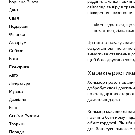
родини, а жінка повинн
Корисно Знати
світогляд та віру в тра
Дача
підкорення і виконання 
Сім'я
«Мені здається, що 
Подорожі
покаятися, зізнатися
Фінанси
Акваріум
Ця цитата показує вимо
бездоганною і негайно 
Собаки
вимогливе ставлення д
Коти
щоб його дружина завж
Електрика
Характеристика
Авто
Хельмер презентований 
Література
добробут своєї дружини 
Музика
на стандартних стереот
Дозвілля
домогосподарка.
Кіно
Хельмер має високі вимо
Своїми Руками
повинна бути йому підко
об’єкт гордості. Він вба
Тварини
для його суспільного ст
Поради