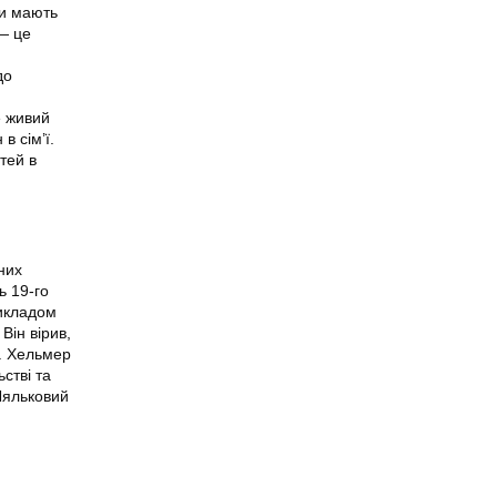
ки мають
 — це
до
е живий
в сім’ї.
тей в
них
ь 19-го
рикладом
Він вірив,
я. Хельмер
стві та
«Ляльковий