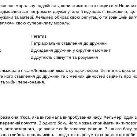
виявляє моральну подвійність, коли стикається з викриттям Нориних
 відмовляється підтримати дружину, але й відкидає її, вважаючи, що
дружини та матері. Хельмер обирає свою репутацію та зовнішній виг
вляючи свою суперечливу мораль.
Негатив
Патріархальне ставлення до дружини
с
Відкидання дружини у скрутний момент
Відсутність співчуття та розуміння
льмера в п’єсі «Ляльковий дім» є суперечливою. Він втілює ідеали
те його ставлення до дружини та сімейних цінностей свідчить про й
 та хибні переконання.
ражаюча п’єса, яка витримала випробування часу. Хельмер, один з
перечливі почуття. З одного боку, його можна сприймати як типовог
о, авторитарного, що вважає себе головою родини. З іншого боку, з
вана глибока нещасливість і нездатність розуміти справжні потреби 