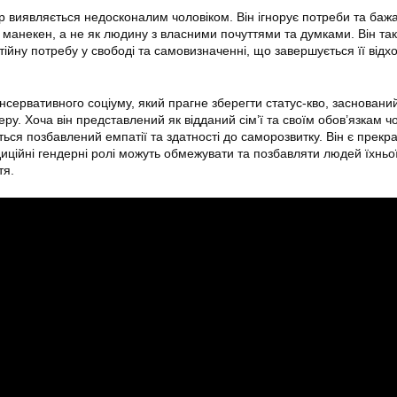
р виявляється недосконалим чоловіком. Він ігнорує потреби та баж
к манекен, а не як людину з власними почуттями та думками. Він та
стійну потребу у свободі та самовизначенні, що завершується її відх
сервативного соціуму, який прагне зберегти статус-кво, засновани
ру. Хоча він представлений як відданий сім’ї та своїм обов’язкам чо
ься позбавлений емпатії та здатності до саморозвитку. Він є прекр
диційні гендерні ролі можуть обмежувати та позбавляти людей їхньо
тя.