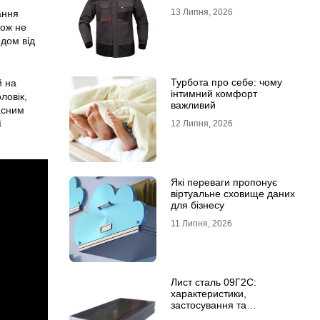
13 Липня, 2026
ання
кож не
одом від
Турбота про себе: чому
й на
інтимний комфорт
ловік,
важливий
асним
ї
12 Липня, 2026
Які переваги пропонує
віртуальне сховище даних
для бізнесу
11 Липня, 2026
Лист сталь 09Г2С:
характеристики,
застосування та
відмінність від сталі