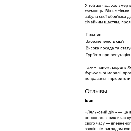
У той же час, Хельмер 
таємниць. Він не тільки
забула свої обов’язки 
сімейним щастям, проя
Позитив
Забезпеченість сім’ї
Висока посада та стату
Турбота про репутацію
Таким чином, мораль Хе
буржуазної моралі, про
неправильні пріоритети
Отзывы
Іван
«Ляльковий дім» — це в
персонажів, викликає су
свого часу — впевненог
зовнішнім виглядом схо