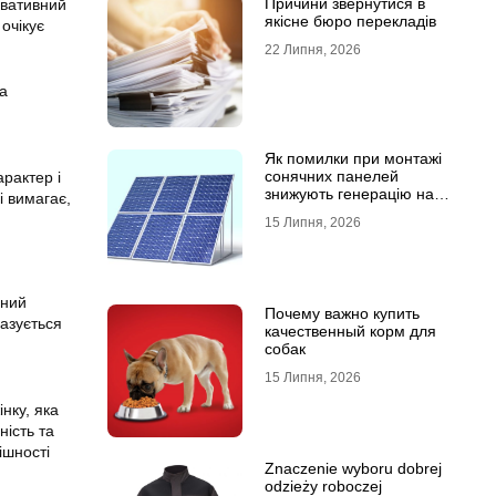
Причини звернутися в
рвативний
якісне бюро перекладів
 очікує
22 Липня, 2026
а
Як помилки при монтажі
сонячних панелей
рактер і
знижують генерацію на
 вимагає,
40%?
15 Липня, 2026
ьний
Почему важно купить
базується
качественный корм для
собак
15 Липня, 2026
інку, яка
ність та
нішності
Znaczenie wyboru dobrej
odzieży roboczej