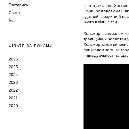
Езотерика
Проте, з часом, Хельме
Нори, розглядаючи її я
Свята
здатний зрозуміти її по
Їжа
нього в кінці п’єси.
Хельмер є символом кон
традиційних ролях генде
Хельмер також виявляєт
ФІЛЬТР ЗА РОКАМИ
прикладом того, як тра
індивідуальності та щас
2026
2025
2024
2023
2022
2021
2020