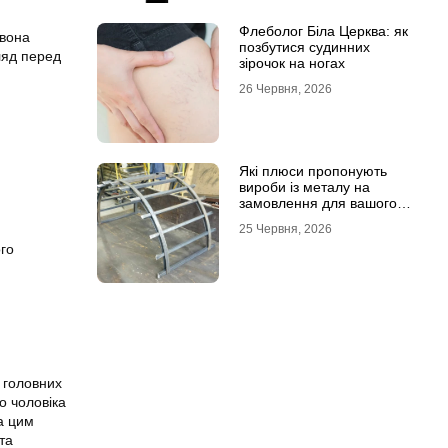
Флеболог Біла Церква: як
 вона
позбутися судинних
ляд перед
зірочок на ногах
26 Червня, 2026
Які плюси пропонують
вироби із металу на
замовлення для вашого
проєкту
25 Червня, 2026
ого
 головних
о чоловіка
а цим
та