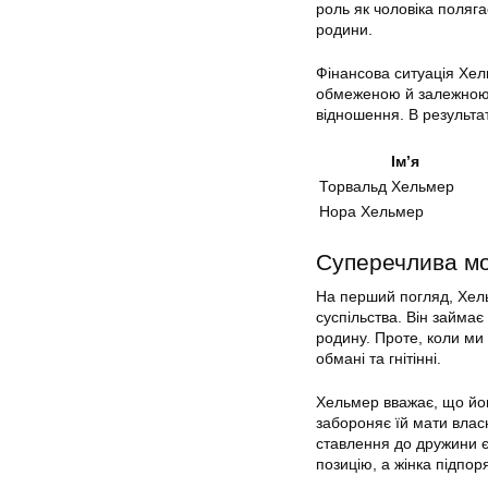
роль як чоловіка поляга
родини.
Фінансова ситуація Хел
обмеженою й залежною 
відношення. В результа
Ім’я
Торвальд Хельмер
Нора Хельмер
Суперечлива мо
На перший погляд, Хель
суспільства. Він займа
родину. Проте, коли ми
обмані та гнітінні.
Хельмер вважає, що йог
забороняє їй мати влас
ставлення до дружини є
позицію, а жінка підпор