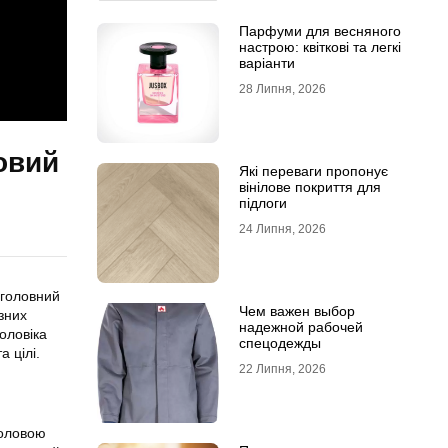
Парфуми для весняного
настрою: квіткові та легкі
варіанти
28 Липня, 2026
овий
Які переваги пропонує
вінілове покриття для
підлоги
24 Липня, 2026
 головний
Чем важен выбор
ізних
надежной рабочей
оловіка
спецодежды
а цілі.
22 Липня, 2026
головою