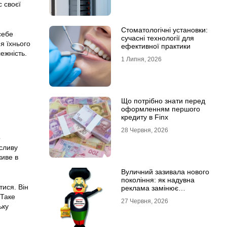
с своєї
Стоматологічні установки:
себе
сучасні технології для
я їхнього
ефективної практики
ежність.
1 Липня, 2026
Що потрібно знати перед
оформленням першого
кредиту в Finx
28 Червня, 2026
о
асливу
живе в
Вуличний зазивала нового
покоління: як надувна
ися. Він
реклама замінює
промоутерів і знижує
 Таке
27 Червня, 2026
витрати
ьку