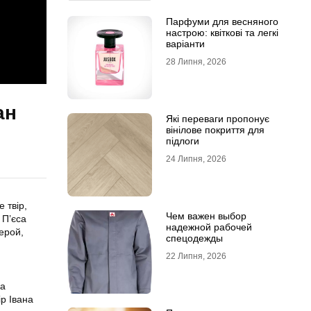
Парфуми для весняного
настрою: квіткові та легкі
варіанти
28 Липня, 2026
ан
Які переваги пропонує
вінілове покриття для
підлоги
24 Липня, 2026
 твір,
Чем важен выбор
 П’єса
надежной рабочей
герой,
спецодежды
22 Липня, 2026
на
ір Івана