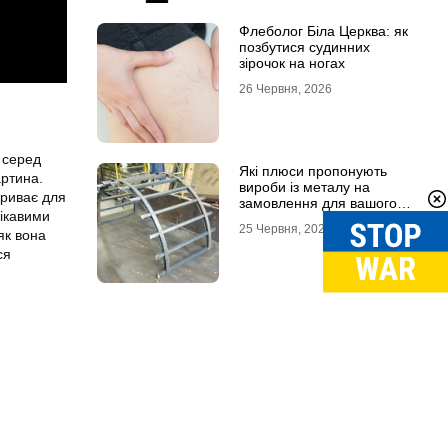
Флеболог Біла Церква: як
позбутися судинних
зірочок на ногах
26 Червня, 2026
 серед
Які плюси пропонують
артина.
вироби із металу на
криває для
замовлення для вашого
цікавими
проєкту
25 Червня, 2026
 як вона
ся