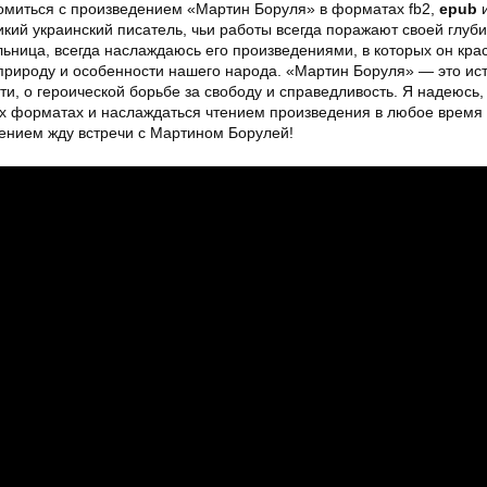
омиться с произведением «Мартин Боруля» в форматах fb2,
epub
и
кий украинский писатель, чьи работы всегда поражают своей глуби
льница, всегда наслаждаюсь его произведениями, в которых он кра
природу и особенности нашего народа. «Мартин Боруля» — это ис
ти, о героической борьбе за свободу и справедливость. Я надеюсь,
ных форматах и наслаждаться чтением произведения в любое время 
ением жду встречи с Мартином Борулей!