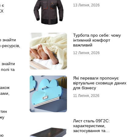
 є
13 Липня, 2026
XX
Турбота про себе: чому
о знайти
інтимний комфорт
важливий
-ресурсів,
12 Липня, 2026
е знайти
 полі та
Які переваги пропонує
віртуальне сховище даних
також
для бізнесу
сами,
11 Липня, 2026
ртин
жу
Лист сталь 09Г2С:
характеристики,
застосування та
єю
відмінність від сталі