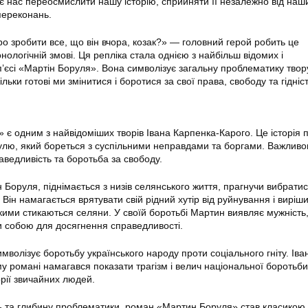
 нас переосмислити нашу історію, сприйняти її незалежно від наш
переконань.
ро зробити все, що він вчора, козак?» — головний герой робить це
нологічній змові. Ця репліка стала однією з найбільш відомих і
п’єсі «Мартін Боруля». Вона символізує загальну проблематику тво
льки готові ми змінитися і боротися за свої права, свободу та гідніс
є одним з найвідоміших творів Івана Карпенка-Карого. Це історія 
лю, який бореться з суспільними неправдами та боргами. Важлив
аведливість та боротьба за свободу.
Боруля, піднімається з низів селянського життя, прагнучи вибратис
. Він намагається врятувати свій рідний хутір від руйнування і виріш
кими стикаються селяни. У своїй боротьбі Мартин виявляє мужність,
ти собою для досягнення справедливості.
волізує боротьбу українського народу проти соціального гніту. Іва
у романі намагався показати трагізм і велич національної боротьби
орії звичайних людей.
ь та глибину проблематики, роман «Мартин Боруля» став класикою