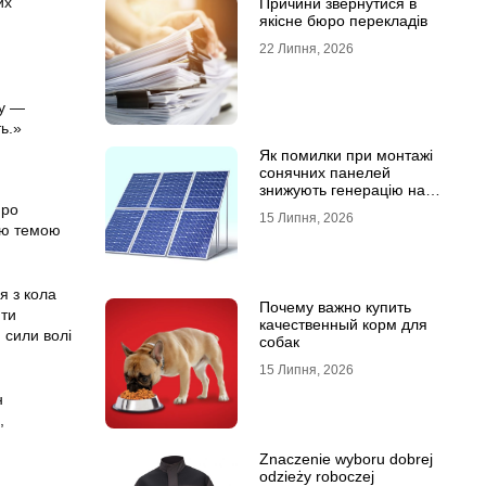
их
Причини звернутися в
якісне бюро перекладів
22 Липня, 2026
ру —
ть.»
Як помилки при монтажі
сонячних панелей
знижують генерацію на
40%?
про
15 Липня, 2026
ою темою
я з кола
Почему важно купить
ити
качественный корм для
 сили волі
собак
15 Липня, 2026
н
,
Znaczenie wyboru dobrej
odzieży roboczej