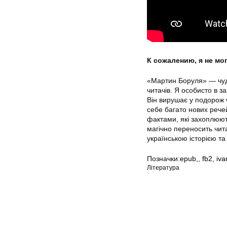
К сожалению, я не мо
«Мартин Боруля» — чудо
читачів. Я особисто в з
Він вирушає у подорож ч
себе багато нових рече
фактами, які захоплюють 
магічно переносить чита
українською історією т
Позначки:
epub,
,
fb2
,
iva
Література