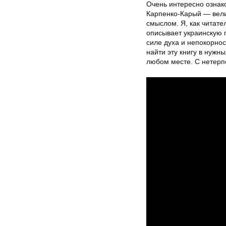
Очень интересно ознак
Карпенко-Карый — вели
смыслом. Я, как читате
описывает украинскую 
силе духа и непокорнос
найти эту книгу в нуж
любом месте. С нетерп