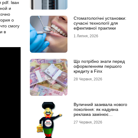
 pdf. Іван
ной и
сочно
Стоматологічні установки:
тория о
сучасні технології для
 что смогу
ефективної практики
и в
1 Липня, 2026
Що потрібно знати перед
оформленням першого
кредиту в Finx
28 Червня, 2026
Вуличний зазивала нового
покоління: як надувна
реклама замінює
промоутерів і знижує
27 Червня, 2026
витрати