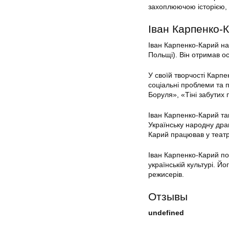
захоплюючою історією,
Іван Карпенко-
Іван Карпенко-Карий на
Польщі). Він отримав осв
У своїй творчості Карп
соціальні проблеми та п
Боруля», «Тіні забутих 
Іван Карпенко-Карий та
Українську народну дра
Карий працював у театрі
Іван Карпенко-Карий по
українській культурі. Й
режисерів.
Отзывы
undefined