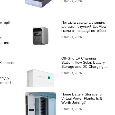
5 Липня, 2026
10ХСНД
Потужна зарядна станція:
иторії
що вміє потужний EcoFlow
і коли він справді потрібен
3 Липня, 2026
и
Мартин
Off-Grid EV Charging
Station: How Solar, Battery
 Карпенко-
Storage and DC Charging
Work Together
3 Липня, 2026
слід у
торів і
Home Battery Storage for
Virtual Power Plants: Is It
Worth Joining?
2 Липня, 2026