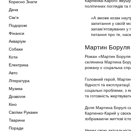
Карпенка-Карого змушує
Корисно Знати
політичних поглядів та 
Дача
Сім'я
«А зможе козак наут
запитання у своїй мо
Подорожі
запам’ятовуваних у 
Фінанси
питання про те, наскі
Акваріум
Мартин Боруля
Собаки
Роман «Мартин Боруля» 
Коти
селянина Мартина Бору
Електрика
роману є соціальна спр
Авто
Головний герой, Мартин 
Література
бідності та експлуатації
Музика
соціальні проблеми, з я
та готовність жертвува
Дозвілля
Кіно
Доля Мартина Борулі сим
Своїми Руками
Карпенко-Карий у своєм
зображаючи життєві іст
Тварини
Поради
Через свою актуальніст