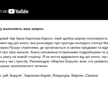
гу выполнить ваш запрос.
вий твір Івана Карпенка-Карого, який здобув широку популярність
ахваті від цієї книги, яка розповідає про пригоди молодого хлопця М
ерез Руську сторіччями, де зустрічається зі своїми предками та від
й про своє минуле. Книга наповнена історичними подробицями та 
увагу на кожній сторінці. Я не могла відірватися від цієї книги, так
ча у час і простір. Рекомендую «Мартин Боруля» всім, хто цікавить
а шукає захоплюючого читання.
n
,
pdf
,
Боруля”
,
Карпенко-Карий
,
Література
,
Мартин
,
Скачати