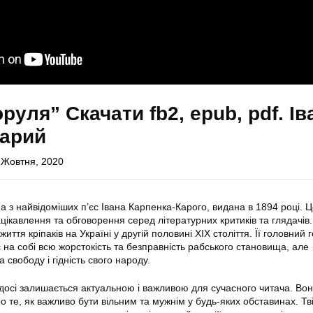
уля” Скачати fb2, epub, pdf. Ів
Карий
 Жовтня, 2020
з найвідоміших п’єс Івана Карпенка-Карого, видана в 1894 році. Це
цікавлення та обговорення серед літературних критиків та глядачів.
иття кріпаків на Україні у другій половині ХІХ століття. Її головний 
 на собі всю жорстокість та безправність рабського становища, але
 свободу і гідність свого народу.
досі залишається актуальною і важливою для сучасного читача. Во
 те, як важливо бути вільним та мужнім у будь-яких обставинах. Тв