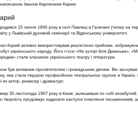
 написаною Іваном Карпенком-Карим.
Карий
родився 15 липня 1845 року в селі Павлиш в Галичині (тепер на тер
іту у Львівській духовній семінарії та Віденському університеті.
енко-Карий активно використовував реалістичні прийоми, зображуюч
обут українського народу. Його п’єси «На хуторі біля Диканьки», «
предків» стали класикою українського театру і літератури.
кож був активним просвітителем і громадським діячем. Він заснував
му, яка стала першою професійною театральною трупою в Україні.
 як актор, режисер і драматург.
мер 30 листопада 1907 року в Києві, залишивши по собі незабутній 
ого творчість продовжує надихати наступні покоління письменників, ак