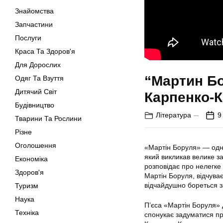
Знайомства
Запчастини
Послуги
Краса Та Здоров'я
Для Дорослих
“Мартин Бор
Одяг Та Взуття
Дитячий Світ
Карпенко-
Будівництво
Література
9
Тварини Та Рослини
Різне
Оголошення
«Мартін Боруля» — одна 
який викликав велике за
Економіка
розповідає про нелегке ж
Здоров'я
Мартін Боруля, відчуває
відчайдушно бореться за
Туризм
Наука
П’єса «Мартін Боруля» 
Техніка
спонукає задуматися про