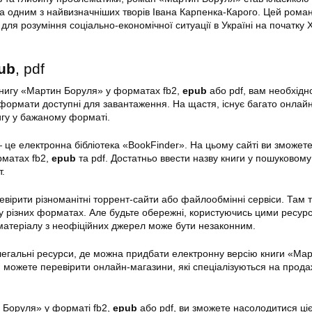
 та одним з найвизначніших творів Івана Карпенка-Карого. Цей роман
ля розуміння соціально-економічної ситуації в Україні на початку 
ub
, pdf
книгу «Мартин Боруля» у форматах fb2,
epub
або pdf, вам необхідн
 формати доступні для завантаження. На щастя, існує багато онлайн
гу у бажаному форматі.
— це електронна бібліотека «BookFinder». На цьому сайті ви зможет
матах fb2,
epub
та pdf. Достатньо ввести назву книги у пошуковому
.
евірити різноманітні торрент-сайти або файлообмінні сервіси. Там 
у різних форматах. Але будьте обережні, користуючись цими ресур
матеріалу з неофіційних джерел може бути незаконним.
легальні ресурси, де можна придбати електронну версію книги «Ма
 можете перевірити онлайн-магазини, які спеціалізуються на прода
Боруля» у форматі fb2,
epub
або pdf, ви зможете насолодитися ці