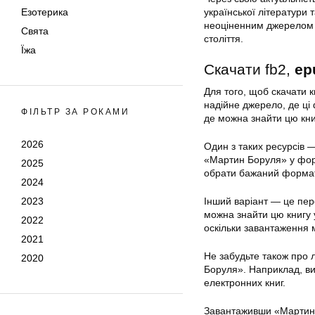
Езотерика
української літератури
неоціненним джерелом д
Свята
століття.
Їжа
Скачати fb2,
ep
Для того, щоб скачати 
надійне джерело, де ці
ФІЛЬТР ЗА РОКАМИ
де можна знайти цю кни
2026
Один з таких ресурсів 
«Мартин Боруля» у фор
2025
обрати бажаний формат
2024
2023
Інший варіант — це пер
можна знайти цю книгу 
2022
оскільки завантаження 
2021
Не забудьте також про 
2020
Боруля». Наприклад, ви
електронних книг.
Завантаживши «Мартин 