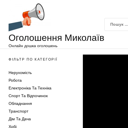
Оголошення
Перейти
Миколаїв
до
вмісту
Оголошення Миколаїв
Онлайн дошка оголошень
ФІЛЬТР ПО КАТЕГОРІЇ
Нерухомість
Робота
Електроніка Та Техніка
Спорт Та Відпочинок
Обладнання
Транспорт
Дім Та Дача
Хобі