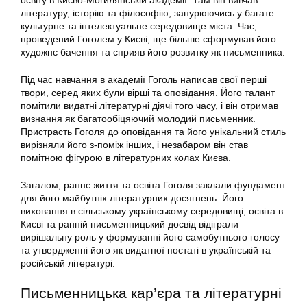
освіту в Києво-Могилянській академії. Там він вивчав
літературу, історію та філософію, занурюючись у багате
культурне та інтелектуальне середовище міста. Час,
проведений Гоголем у Києві, ще більше сформував його
художнє бачення та сприяв його розвитку як письменника.
Під час навчання в академії Гоголь написав свої перші
твори, серед яких були вірші та оповідання. Його талант
помітили видатні літературні діячі того часу, і він отримав
визнання як багатообіцяючий молодий письменник.
Пристрасть Гоголя до оповідання та його унікальний стиль
вирізняли його з-поміж інших, і незабаром він став
помітною фігурою в літературних колах Києва.
Загалом, раннє життя та освіта Гоголя заклали фундамент
для його майбутніх літературних досягнень. Його
виховання в сільському українському середовищі, освіта в
Києві та ранній письменницький досвід відіграли
вирішальну роль у формуванні його самобутнього голосу
та утвердженні його як видатної постаті в українській та
російській літературі.
Письменницька кар’єра та літературні