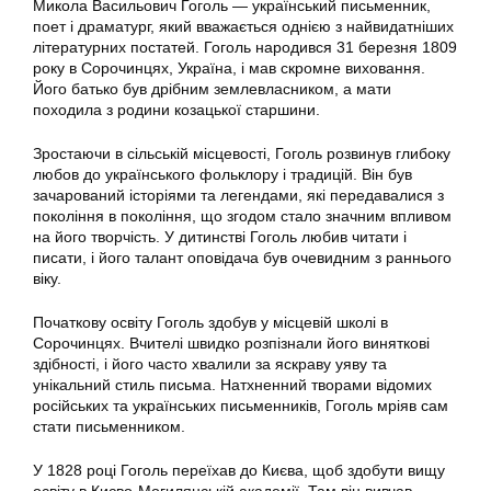
Микола Васильович Гоголь — український письменник,
поет і драматург, який вважається однією з найвидатніших
літературних постатей. Гоголь народився 31 березня 1809
року в Сорочинцях, Україна, і мав скромне виховання.
Його батько був дрібним землевласником, а мати
походила з родини козацької старшини.
Зростаючи в сільській місцевості, Гоголь розвинув глибоку
любов до українського фольклору і традицій. Він був
зачарований історіями та легендами, які передавалися з
покоління в покоління, що згодом стало значним впливом
на його творчість. У дитинстві Гоголь любив читати і
писати, і його талант оповідача був очевидним з раннього
віку.
Початкову освіту Гоголь здобув у місцевій школі в
Сорочинцях. Вчителі швидко розпізнали його виняткові
здібності, і його часто хвалили за яскраву уяву та
унікальний стиль письма. Натхненний творами відомих
російських та українських письменників, Гоголь мріяв сам
стати письменником.
У 1828 році Гоголь переїхав до Києва, щоб здобути вищу