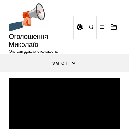
Оголошення
Перейти
Миколаїв
до
вмісту
Оголошення
Миколаїв
Онлайн дошка оголошень
ЗМІСТ