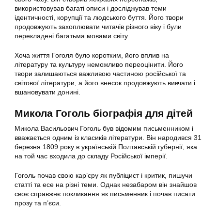
використовував багаті описи і досліджував теми
ідентичності, корупції та людського буття. Його твори
продовжують захоплювати читачів різного віку і були
перекладені багатьма мовами світу.
Хоча життя Гоголя було коротким, його вплив на
літературу та культуру неможливо переоцінити. Його
твори залишаються важливою частиною російської та
світової літератури, а його внесок продовжують вивчати і
вшановувати донині.
Микола Гоголь біографія для дітей
Микола Васильович Гоголь був відомим письменником і
вважається одним із класиків літератури. Він народився 31
березня 1809 року в українській Полтавській губернії, яка
на той час входила до складу Російської імперії.
Гоголь почав свою кар’єру як публіцист і критик, пишучи
статті та есе на різні теми. Однак незабаром він знайшов
своє справжнє покликання як письменник і почав писати
прозу та п’єси.