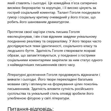
який ставлять і сьогодні. Ця комедійна п’єса сатирично
висміює бюрократію та корупцію, і її високо цінують за
гострий соціальний коментар. Талант Гоголя поєднувати
гумор і соціальну критику очевидний у його п’єсах, що
робить його шанованим драматургом.
Протягом своєї кар’єри стиль письма Гоголя
еволюціонував, і він став відомим завдяки унікальному
поєднанню реалізму та сюрреалізму. У його творах часто
досліджуються теми ідентичності, соціального класу та
людського буття. Здатність Гоголя створювати яскраві
образи, що запам’ятовуються, у поєднанні з гострими
соціальними коментарями закріпили за ним статус одного
з найвидатніших письменників свого часу.
Літературні досягнення Гоголя продовжують відзначати і
вивчати і сьогодні. Його твори перекладені багатьма
мовами світу і вплинули на формування цілих поколінь
письменників. Здатність вловити сутність російського
суспільства та унікальний стиль оповіді зробили його
улюбленою фігурою у світі літератури.
Питання-відповідь: