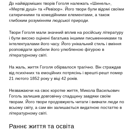
До найвідоміших творів Гоголя належать «Шинель»,
«Мертві душі» та «Ревізор». Його твори були відомі своїми
сатиричними та комедійними елементами, а також
глибоким розумінням людської природи.
Твори Гоголя мали значний вплив на російську літературу
і були високо оцінені багатьма іншими письменниками та
інтелектуалами його часу. Його унікальний стиль і вміння
розповідати зробили його улюбленою фігурою в
літературному світі.
На жаль, життя Гоголя обірвалося трагічно. Він страждав
від психічних та емоційних потрясінь і врешті-решт помер
21 лютого 1852 року у віці 42 років.
Незважаючи на своє коротке життя, Микола Васильович
Гоголь залишив довговічну спадщину завдяки своїм
творам. Його твори продовжують читати і вивчати люди по
всьому світу, а сам він залишається видатною постаттю в
літературному світі.
Раннє життя та освіта