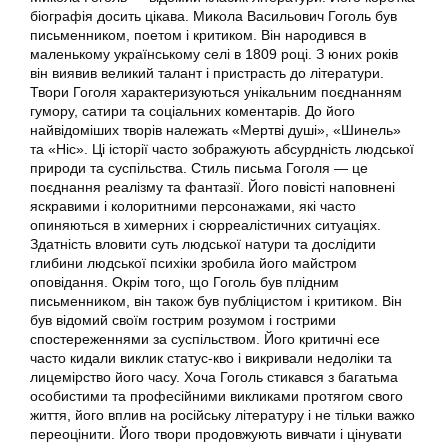
біографія досить цікава. Микола Васильович Гоголь був
письменником, поетом і критиком. Він народився в
маленькому українському селі в 1809 році. З юних років
він виявив великий талант і пристрасть до літератури.
Твори Гоголя характеризуються унікальним поєднанням
гумору, сатири та соціальних коментарів. До його
найвідоміших творів належать «Мертві душі», «Шинель»
та «Ніс». Ці історії часто зображують абсурдність людської
природи та суспільства. Стиль письма Гоголя — це
поєднання реалізму та фантазії. Його повісті наповнені
яскравими і колоритними персонажами, які часто
опиняються в химерних і сюрреалістичних ситуаціях.
Здатність вловити суть людської натури та дослідити
глибини людської психіки зробила його майстром
оповідання. Окрім того, що Гоголь був плідним
письменником, він також був публіцистом і критиком. Він
був відомий своїм гострим розумом і гострими
спостереженнями за суспільством. Його критичні есе
часто кидали виклик статус-кво і викривали недоліки та
лицемірство його часу. Хоча Гоголь стикався з багатьма
особистими та професійними викликами протягом свого
життя, його вплив на російську літературу і не тільки важко
переоцінити. Його твори продовжують вивчати і цінувати