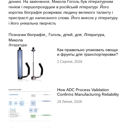
донині. На закінчення, Микола Гоголь був літературним
генієм і першопрохідцем в російській літературі. Його
коротка біографія розкриває людину великого таланту і
пристрасті до написаного слова. Його внесок у літературу
і його унікальна творчість
Позначки:
біографія,
,
Гоголь
,
дітей
,
для
,
Література
,
Микола
Література
Как правильно упаковать овощи
и фрукты для транспортировки?
2 Серпня, 2026
How ADC Process Validation
Confirms Manufacturing Reliability
29 Липня, 2026