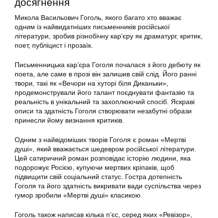
досягнення
Микола Васильович Гоголь, якого багато хто вважає
одним із найвидатніших письменників російської
літератури, зробив різнобічну кар’єру як драматург, критик,
поет, публіцист і прозаїк.
Письменницька кар’єра Гоголя почалася з його дебюту як
поета, але саме в прозі він залишив свій слід. Його ранні
твори, такі як «Вечори на хуторі біля Диканьки»,
продемонстрували його талант поєднувати фантазію та
реальність в унікальний та захоплюючий спосіб. Яскраві
описи та здатність Гоголя створювати незабутні образи
принесли йому визнання критиків.
Одним з найвідоміших творів Гоголя є роман «Мертві
душі», який вважається шедевром російської літератури.
Цей сатиричний роман розповідає історію людини, яка
подорожує Росією, купуючи мертвих кріпаків, щоб
підвищити свій соціальний статус. Гостра дотепність
Гоголя та його здатність викривати вади суспільства через
гумор зробили «Мертві душі» класикою.
Гоголь також написав кілька п’єс, серед яких «Ревізор»,