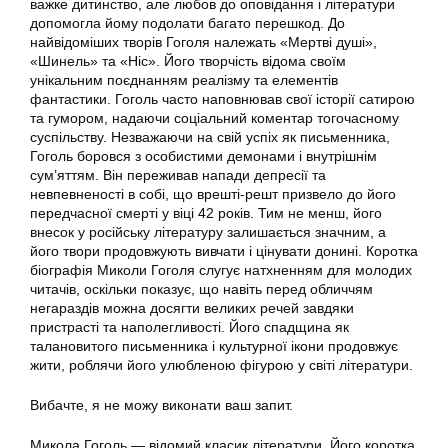
важке дитинство, але любов до оповідання і літератури
допомогла йому подолати багато перешкод. До
найвідоміших творів Гоголя належать «Мертві душі»,
«Шинель» та «Ніс». Його творчість відома своїм
унікальним поєднанням реалізму та елементів
фантастики. Гоголь часто наповнював свої історії сатирою
та гумором, надаючи соціальний коментар тогочасному
суспільству. Незважаючи на свій успіх як письменника,
Гоголь боровся з особистими демонами і внутрішнім
сум’яттям. Він переживав напади депресії та
невпевненості в собі, що врешті-решт призвело до його
передчасної смерті у віці 42 років. Тим не менш, його
внесок у російську літературу залишається значним, а
його твори продовжують вивчати і цінувати донині. Коротка
біографія Миколи Гоголя слугує натхненням для молодих
читачів, оскільки показує, що навіть перед обличчям
негараздів можна досягти великих речей завдяки
пристрасті та наполегливості. Його спадщина як
талановитого письменника і культурної ікони продовжує
жити, роблячи його улюбленою фігурою у світі літератури.
Вибачте, я не можу виконати ваш запит.
Микола Гоголь — відомий класик літератури. Його коротка