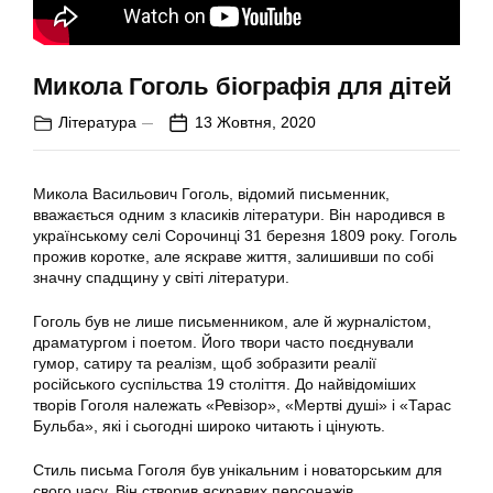
Микола Гоголь біографія для дітей
Література
13 Жовтня, 2020
Микола Васильович Гоголь, відомий письменник,
вважається одним з класиків літератури. Він народився в
українському селі Сорочинці 31 березня 1809 року. Гоголь
прожив коротке, але яскраве життя, залишивши по собі
значну спадщину у світі літератури.
Гоголь був не лише письменником, але й журналістом,
драматургом і поетом. Його твори часто поєднували
гумор, сатиру та реалізм, щоб зобразити реалії
російського суспільства 19 століття. До найвідоміших
творів Гоголя належать «Ревізор», «Мертві душі» і «Тарас
Бульба», які і сьогодні широко читають і цінують.
Стиль письма Гоголя був унікальним і новаторським для
свого часу. Він створив яскравих персонажів,