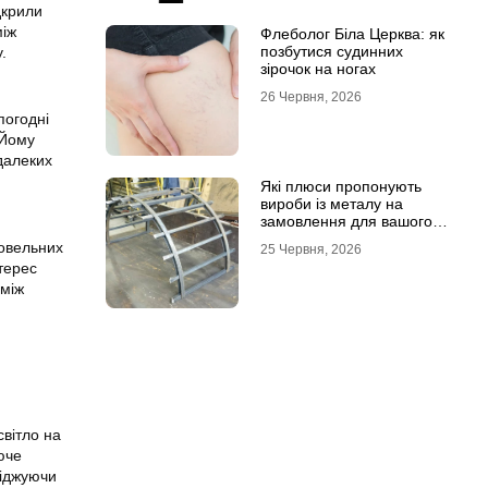
дкрили
між
Флеболог Біла Церква: як
позбутися судинних
.
зірочок на ногах
26 Червня, 2026
погодні
 Йому
далеких
Які плюси пропонують
вироби із металу на
замовлення для вашого
проєкту
говельних
25 Червня, 2026
терес
 між
вітло на
юче
ліджуючи