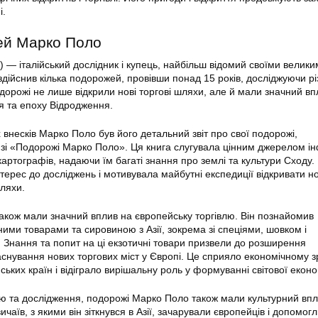
і.
ей Марко Поло
 — італійський дослідник і купець, найбільш відомий своїми велик
дійснив кілька подорожей, провівши понад 15 років, досліджуючи рі
одорожі не лише відкрили нові торгові шляхи, але й мали значний вп
я та епоху Відродження.
внесків Марко Поло був його детальний звіт про свої подорожі,
зі «Подорожі Марко Поло». Ця книга слугувала цінним джерелом і
 картографів, надаючи їм багаті знання про землі та культури Сходу.
ерес до досліджень і мотивувала майбутні експедиції відкривати но
шляхи.
кож мали значний вплив на європейську торгівлю. Він познайомив
ними товарами та сировиною з Азії, зокрема зі спеціями, шовком і
 Знання та попит на ці екзотичні товари призвели до розширення
аснування нових торгових міст у Європі. Це сприяло економічному 
ьких країн і відіграло вирішальну роль у формуванні світової еконо
лю та дослідження, подорожі Марко Поло також мали культурний впл
вичаїв, з якими він зіткнувся в Азії, зачарували європейців і допомог