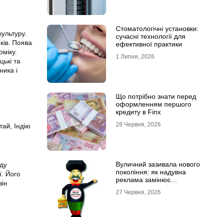
Стоматологічні установки:
ультуру.
сучасні технології для
ків. Поява
ефективної практики
оміку.
1 Липня, 2026
цькі та
ника і
Що потрібно знати перед
оформленням першого
кредиту в Finx
28 Червня, 2026
тай, Індію
Вуличний зазивала нового
оду
покоління: як надувна
ї. Його
реклама замінює
він
промоутерів і знижує
27 Червня, 2026
витрати