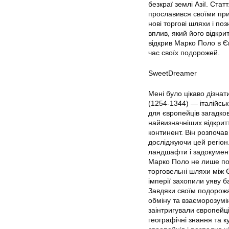
безкраї землі Азії. Ста
прославився своїми при
нові торгові шляхи і по
вплив, який його відкри
відкрив Марко Поло в Єв
час своїх подорожей.
SweetDreamer
Мені було цікаво дізнат
(1254-1344) — італійсь
для європейців загадков
найвизначніших відкритт
континент. Він розпочав
досліджуючи цей регіон.
ландшафти і задокумент
Марко Поло не лише поз
торговельні шляхи між 
імперії захопили уяву б
Завдяки своїм подорожа
обміну та взаєморозумін
заінтригували європейці
географічні знання та к