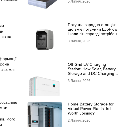
5 Липня, 2026
10ХСНД
Потужна зарядна станція:
ими
що вміє потужний EcoFlow
зні
і коли він справді потрібен
лив на
3 Липня, 2026
нформації
 Вона
Off-Grid EV Charging
Station: How Solar, Battery
ві землі
Storage and DC Charging
Work Together
3 Липня, 2026
зростанню
Home Battery Storage for
міки.
Virtual Power Plants: Is It
Worth Joining?
ив. Його
2 Липня, 2026
ли