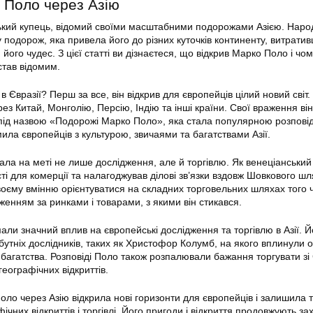
 Поло через Азію
ький купець, відомий своїми масштабними подорожами Азією. Наро
у подорож, яка привела його до різних куточків континенту, витрати
 його чудес. З цієї статті ви дізнаєтеся, що відкрив Марко Поло і чо
став відомим.
 Євразії? Перш за все, він відкрив для європейців цілий новий світ.
з Китай, Монголію, Персію, Індію та інші країни. Свої враження він
 під назвою «Подорожі Марко Поло», яка стала популярною розпові
ила європейців з культурою, звичаями та багатствами Азії.
а на меті не лише дослідження, але й торгівлю. Як венеціанський
ті для комерції та налагоджував ділові зв’язки вздовж Шовкового шля
воєму вмінню орієнтуватися на складних торговельних шляхах того ч
женням за ринками і товарами, з якими він стикався.
ли значний вплив на європейські дослідження та торгівлю в Азії. Й
бутніх дослідників, таких як Христофор Колумб, на якого вплинули 
 багатства. Розповіді Поло також розпалювали бажання торгувати зі
еографічних відкриттів.
ло через Азію відкрила нові горизонти для європейців і залишила 
фічних відкриттів і торгівлі. Його пригоди і відкриття продовжують з