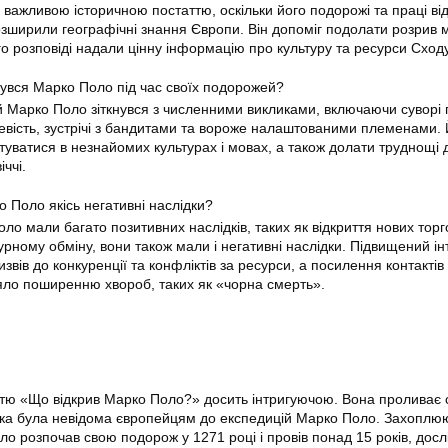
важливою історичною постаттю, оскільки його подорожі та праці ві
розширили географічні знання Європи. Він допоміг подолати розрив 
го розповіді надали цінну інформацію про культуру та ресурси Сходу
нувся Марко Поло під час своїх подорожей?
й Марко Поло зіткнувся з численними викликами, включаючи суворі 
евість, зустрічі з бандитами та вороже налаштованими племенами.
туватися в незнайомих культурах і мовах, а також долати труднощі 
ччі.
о Поло якісь негативні наслідки?
ло мали багато позитивних наслідків, таких як відкриття нових тор
урному обміну, вони також мали і негативні наслідки. Підвищений ін
звів до конкуренції та конфліктів за ресурси, а посилення контактів
яло поширенню хвороб, таких як «чорна смерть».
ттю «Що відкрив Марко Поло?» досить інтригуючою. Вона проливає с
 яка була невідома європейцям до експедицій Марко Поло. Захоплю
ло розпочав свою подорож у 1271 році і провів понад 15 років, дос