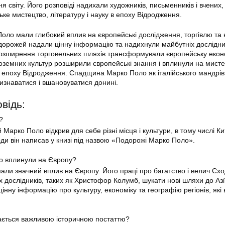
я світу. Його розповіді надихали художників, письменників і вчених,
ке мистецтво, літературу і науку в епоху Відродження.
оло мали глибокий вплив на європейські дослідження, торгівлю та к
дорожей надали цінну інформацію та надихнули майбутніх дослідни
а розширення торговельних шляхів трансформували європейську екон
ноземних культур розширили європейські знання і вплинули на мисте
в епоху Відродження. Спадщина Марко Поло як італійського мандрів
изнаватися і вшановуватися донині.
відь:
?
 Марко Поло відкрив для себе різні місця і культури, в тому числі Ки
оди він написав у книзі під назвою «Подорожі Марко Поло».
ло вплинули на Європу?
али значний вплив на Європу. Його праці про багатство і велич Сх
 дослідників, таких як Христофор Колумб, шукати нові шляхи до Азі
цінну інформацію про культуру, економіку та географію регіонів, які 
ється важливою історичною постаттю?