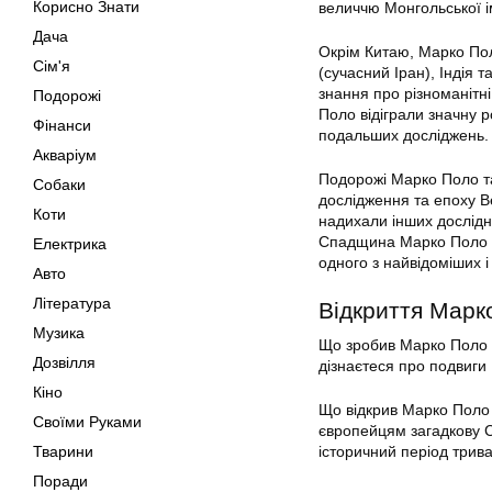
Корисно Знати
величчю Монгольської і
Дача
Окрім Китаю, Марко Поло
Сім'я
(сучасний Іран), Індія 
знання про різноманітні
Подорожі
Поло відіграли значну р
Фінанси
подальших досліджень.
Акваріум
Подорожі Марко Поло т
Собаки
дослідження та епоху В
Коти
надихали інших дослідни
Спадщина Марко Поло як
Електрика
одного з найвідоміших і
Авто
Література
Відкриття Марк
Музика
Що зробив Марко Поло (1
Дозвілля
дізнаєтеся про подвиги
Кіно
Що відкрив Марко Поло 
Своїми Руками
європейцям загадкову С
Тварини
історичний період трива
Поради