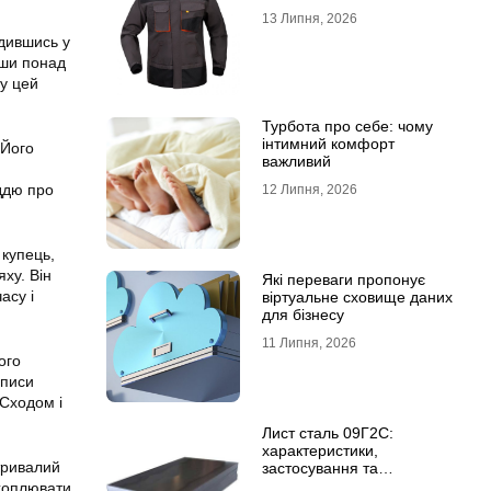
13 Липня, 2026
дившись у
вши понад
му цей
Турбота про себе: чому
інтимний комфорт
 Його
важливий
ддю про
12 Липня, 2026
 купець,
ху. Він
Які переваги пропонує
асу і
віртуальне сховище даних
для бізнесу
11 Липня, 2026
ого
описи
 Сходом і
Лист сталь 09Г2С:
характеристики,
тривалий
застосування та
відмінність від сталі
ахоплювати