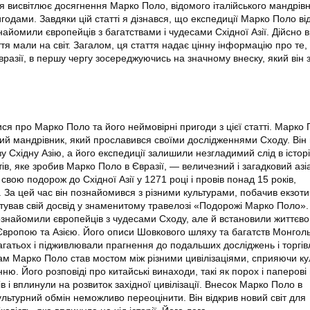
ття висвітлює досягнення Марко Поло, відомого італійського мандрів
годами. Завдяки цій статті я дізнався, що експедиції Марко Поло ві
знайомили європейців з багатствами і чудесами Східної Азії. Дійсно 
ття мали на світ. Загалом, ця стаття надає цінну інформацію про те,
разії, в першу чергу зосереджуючись на значному внеску, який він 
ися про Марко Поло та його неймовірні пригоди з цієї статті. Марко
кий мандрівник, який прославився своїми дослідженнями Сходу. Він 
у Східну Азію, а його експедиції залишили незгладимий слід в історі
ів, яке зробив Марко Поло в Євразії, — величезний і загадковий азі
 свою подорож до Східної Азії у 1271 році і провів понад 15 років,
 За цей час він познайомився з різними культурами, побачив екзоти
ував свій досвід у знаменитому травелозі «Подорожі Марко Поло».
найомили європейців з чудесами Сходу, але й встановили життєво
Європою та Азією. Його описи Шовкового шляху та багатств Монголь
агатьох і підживлювали прагнення до подальших досліджень і торгівл
м Марко Поло став мостом між різними цивілізаціями, сприяючи к
ню. Його розповіді про китайські винаходи, такі як порох і паперові 
в і вплинули на розвиток західної цивілізації. Внесок Марко Поло в
ультурний обмін неможливо переоцінити. Він відкрив новий світ для