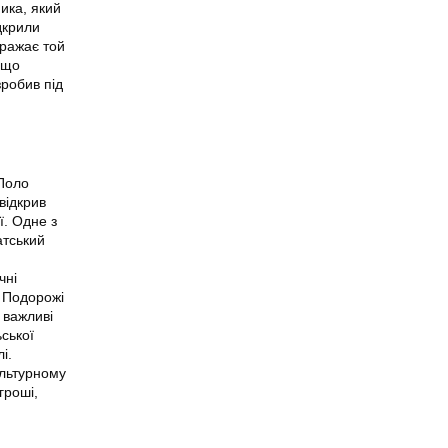
ника, який
дкрили
вражає той
 що
зробив під
 Поло
відкрив
ї. Одне з
атський
чні
 Подорожі
 важливі
ської
і.
ультурному
гроші,