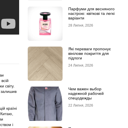
Парфуми для весняного
настрою: квіткові та легкі
варіанти
28 Липня, 2026
Які переваги пропонує
вінілове покриття для
підлоги
24 Липня, 2026
ви
 всій
и світу.
Чем важен выбор
н залишив
надежной рабочей
спецодежды
22 Липня, 2026
ій країні
 Китаю,
ли
ством і