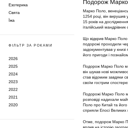
Подорож Марко
Езотерика
Марко Поло, венеціанс
Свята
1254 році, він вирушив 
Їжа
15 років на дослідження
італійський мандрівник 
Що відкрив Марко Поло в
подорожі проходили чере
ФІЛЬТР ЗА РОКАМИ
задокументував у книзі
його пригоди і познайом
2026
2025
Подорож Марко Поло мал
він шукав нові можливос
2024
став відомим завдяки с
2023
своїм гострим спостере
2022
Подорожі Марко Поло ма
2021
розповіді надихали май
2020
Поло про Китай та його
сприяли Епосі Великих г
Отже, подорож Марко По
вплив на історію геогра