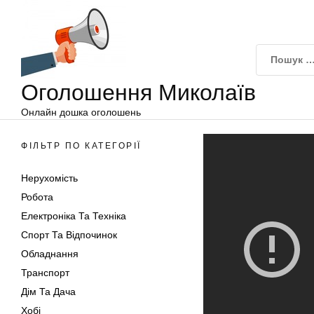
Оголошення
Перейти
Миколаїв
до
вмісту
Оголошення Миколаїв
Онлайн дошка оголошень
ФІЛЬТР ПО КАТЕГОРІЇ
Нерухомість
Робота
Електроніка Та Техніка
Спорт Та Відпочинок
Обладнання
Транспорт
Дім Та Дача
Хобі