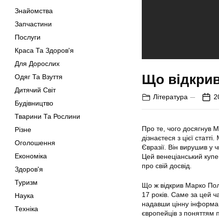
Знайомства
Запчастини
Послуги
Краса Та Здоров'я
Для Дорослих
Що відкри
Одяг Та Взуття
Дитячий Світ
Література
2
Будівництво
Тварини Та Рослини
Про те, чого досягнув М
Різне
дізнаєтеся з цієї статт
Оголошення
Євразії. Він вирушив у ч
Економіка
Цей венеціанський купе
про свій досвід.
Здоров'я
Туризм
Що ж відкрив Марко Поло
17 років. Саме за цей ч
Наука
надавши цінну інформац
Техніка
європейців з поняттям 