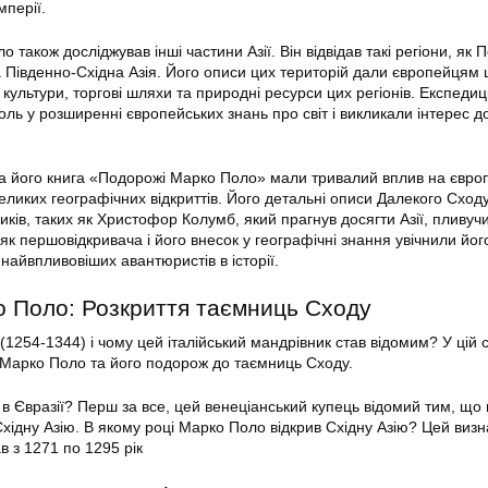
мперії.
 також досліджував інші частини Азії. Він відвідав такі регіони, як 
та Південно-Східна Азія. Його описи цих територій дали європейцям ц
 культури, торгові шляхи та природні ресурси цих регіонів. Експедиц
оль у розширенні європейських знань про світ і викликали інтерес д
а його книга «Подорожі Марко Поло» мали тривалий вплив на європ
еликих географічних відкриттів. Його детальні описи Далекого Сход
ків, таких як Христофор Колумб, який прагнув досягти Азії, пливучи
 першовідкривача і його внесок у географічні знання увічнили йог
 найвпливовіших авантюристів в історії.
о Поло: Розкриття таємниць Сходу
254-1344) і чому цей італійський мандрівник став відомим? У цій с
 Марко Поло та його подорож до таємниць Сходу.
в Євразії? Перш за все, цей венеціанський купець відомий тим, що 
хідну Азію. В якому році Марко Поло відкрив Східну Азію? Цей виз
в з 1271 по 1295 рік