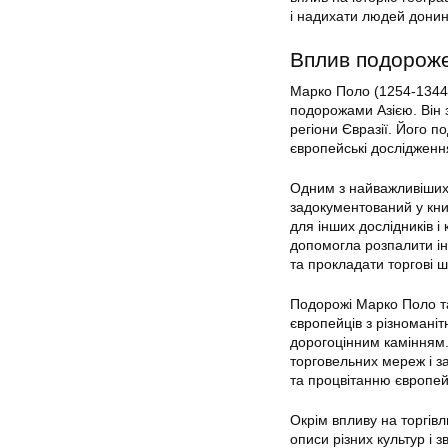
і надихати людей донин
Вплив подорож
Марко Поло (1254-1344)
подорожами Азією. Він з
регіони Євразії. Його п
європейські дослідженн
Одним з найважливіших 
задокументований у кни
для інших дослідників і
допомогла розпалити інт
та прокладати торгові 
Подорожі Марко Поло та
європейців з різноманіт
дорогоцінним камінням.
торговельних мереж і з
та процвітанню європейс
Окрім впливу на торгів
описи різних культур і з