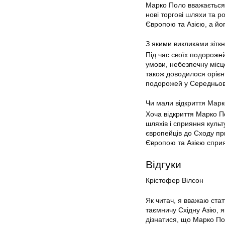
Марко Поло вважається 
нові торгові шляхи та 
Європою та Азією, а йо
З якими викликами зітк
Під час своїх подороже
умови, небезпечну місц
також доводилося орієн
подорожей у Середньові
Чи мали відкриття Марк
Хоча відкриття Марко По
шляхів і сприяння культ
європейців до Сходу при
Європою та Азією спри
Відгуки
Крістофер Вілсон
Як читач, я вважаю ста
таємничу Східну Азію,
дізнатися, що Марко По