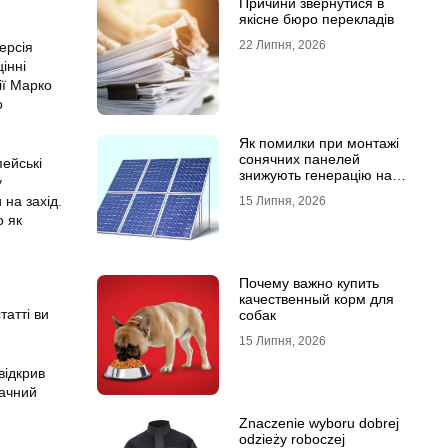
Причини звернутися в
якісне бюро перекладів
22 Липня, 2026
Персія
інні
ії Марко
о
Як помилки при монтажі
сонячних панелей
ейські
знижують генерацію на
у
40%?
 на захід.
15 Липня, 2026
о як
Почему важно купить
качественный корм для
татті ви
собак
15 Липня, 2026
відкрив
начний
Znaczenie wyboru dobrej
odzieży roboczej