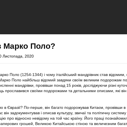
в Марко Поло?
0 Листопада, 2020
арко Поло (1254-1344) і чому італійський мандрівник став відомим, 
і. Марко Поло найбільш відомий завдяки своїм великим подорожам по
исленні мандрівки, провівши понад 15 років, досліджуючи різні куточк
ць прославився своїми подорожами та детальними описами, які ві
 в Євразії? По-перше, він багато подорожував Китаєм, провівши в ц
ас він задокументував і описав культуру, звичаї та політичну систему
ію про відносно невідому на той час країну. Його праці познайоми
паперових грошей, Великою Китайською стіною та величезним багат