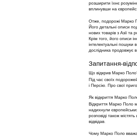
розширити їхнє розумінн
вплинувши на європейсь
Отже, подорожі Марко П
Його детальні описи по
нових товарів з Азії т
Крім того, його описи і
інтелектуальні пошуки 
дослідника продовжує в
Запитання-відпо
Що відкрив Марко Поло
Під час своїх подорожей
і Персію. Про свої приг
Як відкриття Марко По
Відкриття Марко Поло м
надихнули європейських
розповіді також містять 
відвідав.
Чому Марко Поло вважа