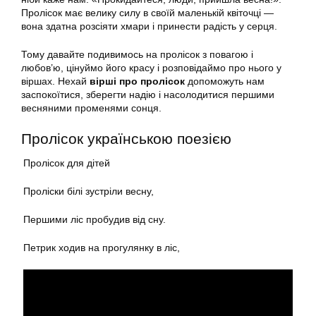
Пролісок має велику силу в своїй маленькій квіточці —
вона здатна розсіяти хмари і принести радість у серця.
Тому давайте подивимось на пролісок з повагою і
любов’ю, цінуймо його красу і розповідаймо про нього у
віршах. Нехай
вірші про пролісок
допоможуть нам
заспокоїтися, зберегти надію і насолодитися першими
весняними променями сонця.
Пролісок українською поезією
Пролісок для дітей
Проліски білі зустріли весну,
Першими ліс пробудив від сну.
Петрик ходив на прогулянку в ліс,