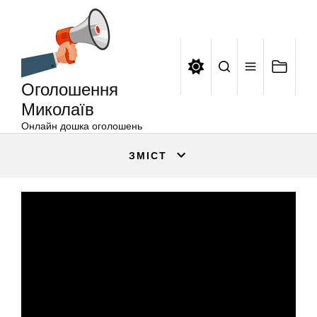
Оголошення
Перейти
Миколаїв
до
вмісту
Оголошення
Миколаїв
Онлайн дошка оголошень
ЗМІСТ