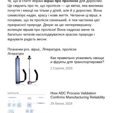
те, що в статті зібрані
вірші про пролісок
для дорослих.
Це свідчить про те, що пролісок — це квітка, яка викликає
почуття і емоції не тільки у дітей, але й у дорослих. Вона
символізує надію, красу і нове життя. Читаючи ці вірші, я
почуваю, що як пролісок синенький, я теж частинка цієї
прекрасної природи. Дякую за цю неперевершену
колекцію віршів про пролісок! Вона надихає мене та
багатьох читачів насолоджуватися красою природи і
відчувати радість весни.
Позначки:
pro
,
вірші,
,
Література
,
пролісок
Література
Как правильно упаковать овощи
и фрукты для транспортировки?
2 Серпня, 2026
How ADC Process Validation
Confirms Manufacturing Reliability
29 Липня, 2026