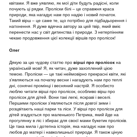
квітами. Я вже уявляю, як мої діти будуть радісні, коли
почують ці рядки. Проліски білі – це справжня краса
природи, яка нагадує нам про надію і новий початок.
Такий вірш – це саме те, що потрібно для підбадьорення і
натхнення. Я дуже вдячна автору за цей твір, який вміє
перенести нас у світ дитинства і природи. З нетерпінням
чекаю продовження цієї колекції віршів про пролісок!
Олег
Дякую за цю чудову статтю про
вірші про пролісок
на
українській мові! Я, як читач, дуже захоплений цією
темою. Проліски — це такі неймовірно прекрасні квіти, які
з’являються на початку весни і нагадують нам про теплі
дні, сонячні промінці і весняний настрій. Я особисто
люблю читати вірші про пролісок, особливо вірш про
пролісок для дітей. Вони такі легкі, яскраві і веселі.
Першими проліски з’являються після довгої зими і
розцвітають наші парки та ліси. У вірші про пролісок для
дітей згадується про маленького Петрика, який йде на
прогулянку в ліс і збирає для своєї мами букетик пролісків.
Це така мила і дотепна історія, яка нагадує нам про
любов до матері і навколишньої природи. Я також ціную