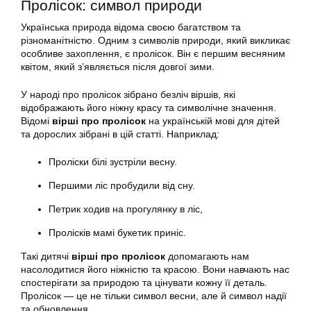
Пролісок: символ природи
Українська природа відома своєю багатством та
різноманітністю. Одним з символів природи, який викликає
особливе захоплення, є пролісок. Він є першим весняним
квітом, який з’являється після довгої зими.
У народі про пролісок зібрано безліч віршів, які
відображають його ніжну красу та символічне значення.
Відомі
вірші про пролісок
на українській мові для дітей
та дорослих зібрані в цій статті. Наприклад:
Проліски білі зустріли весну.
Першими ліс пробудили від сну.
Петрик ходив на прогулянку в ліс,
Пролісків мамі букетик приніс.
Такі дитячі
вірші про пролісок
допомагають нам
насолодитися його ніжністю та красою. Вони навчають нас
спостерігати за природою та цінувати кожну її деталь.
Пролісок — це не тільки символ весни, але й символ надії
та обновлення.