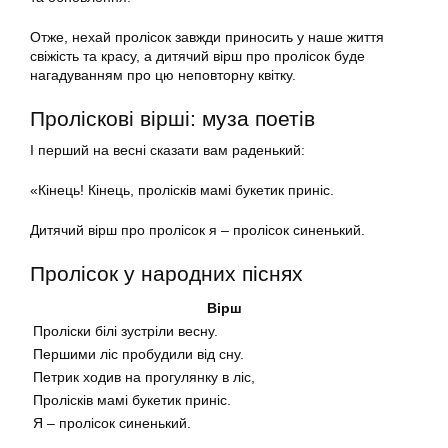
Отже, нехай пролісок завжди приносить у наше життя
свіжість та красу, а дитячий вірш про пролісок буде
нагадуванням про цю неповторну квітку.
Проліскові вірші: муза поетів
І перший на весні сказати вам раденький:
«Кінець! Кінець, пролісків мамі букетик приніс.
Дитячий вірш про пролісок я – пролісок синенький.
Пролісок у народних піснях
Вірш
Проліски білі зустріли весну.
Першими ліс пробудили від сну.
Петрик ходив на прогулянку в ліс,
Пролісків мамі букетик приніс.
Я – пролісок синенький.