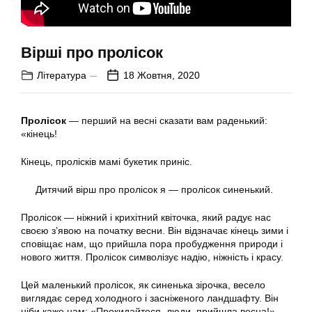
Вірші про пролісок
Література
18 Жовтня, 2020
Пролісок
— перший на весні сказати вам раденький:
«кінець!
Кінець
, пролісків мамі букетик приніс.
Дитячий вірш про пролісок я — пролісок синенький.
Пролісок — ніжний і крихітний квіточка, який радує нас
своєю з’явою на початку весни. Він відзначає кінець зими і
сповіщає нам, що прийшла пора пробудження природи і
нового життя. Пролісок символізує надію, ніжність і красу.
Цей маленький пролісок, як синенька зірочка, весело
виглядає серед холодного і засніженого ландшафту. Він
ніби каже нам: «Прокидайтеся, люди, прийшла весна!».