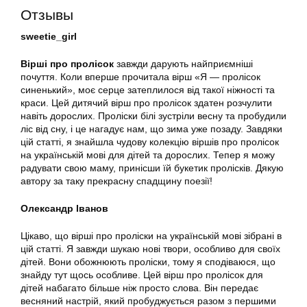
Отзывы
sweetie_girl
Вірші про пролісок
завжди дарують найприємніші
почуття. Коли вперше прочитала вірш «Я — пролісок
синенький», моє серце затеплилося від такої ніжності та
краси. Цей дитячий вірш про пролісок здатен розчулити
навіть дорослих. Проліски білі зустріли весну та пробудили
ліс від сну, і це нагадує нам, що зима уже позаду. Завдяки
цій статті, я знайшла чудову колекцію віршів про пролісок
на українській мові для дітей та дорослих. Тепер я можу
радувати свою маму, принісши їй букетик пролісків. Дякую
автору за таку прекрасну спадщину поезії!
Олександр Іванов
Цікаво, що вірші про проліски на українській мові зібрані в
цій статті. Я завжди шукаю нові твори, особливо для своїх
дітей. Вони обожнюють проліски, тому я сподіваюся, що
знайду тут щось особливе. Цей вірш про пролісок для
дітей набагато більше ніж просто слова. Він передає
весняний настрій, який пробуджується разом з першими