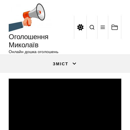
Оголошення
Перейти
Миколаїв
до
вмісту
Оголошення
Миколаїв
Онлайн дошка оголошень
ЗМІСТ