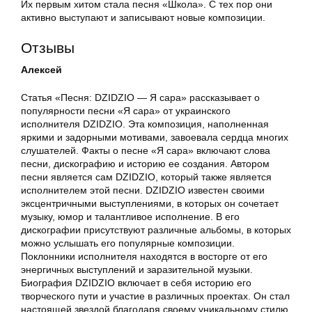
Их первым хитом стала песня «Школа». С тех пор они
активно выступают и записывают новые композиции.
Отзывы
Алексей
Статья «Песня: DZIDZIO — Я сара» рассказывает о
популярности песни «Я сара» от украинского
исполнителя DZIDZIO. Эта композиция, наполненная
яркими и задорными мотивами, завоевала сердца многих
слушателей. Факты о песне «Я сара» включают слова
песни, дискографию и историю ее создания. Автором
песни является сам DZIDZIO, который также является
исполнителем этой песни. DZIDZIO известен своими
эксцентричными выступлениями, в которых он сочетает
музыку, юмор и талантливое исполнение. В его
дискографии присутствуют различные альбомы, в которых
можно услышать его популярные композиции.
Поклонники исполнителя находятся в восторге от его
энергичных выступлений и заразительной музыки.
Биография DZIDZIO включает в себя историю его
творческого пути и участие в различных проектах. Он стал
настоящей звездой благодаря своему уникальному стилю