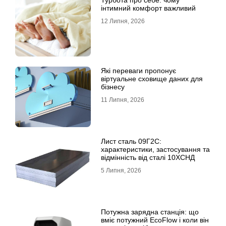
Турбота про себе: чому
інтимний комфорт важливий
12 Липня, 2026
Які переваги пропонує
віртуальне сховище даних для
бізнесу
11 Липня, 2026
Лист сталь 09Г2С:
характеристики, застосування та
відмінність від сталі 10ХСНД
5 Липня, 2026
Потужна зарядна станція: що
вміє потужний EcoFlow і коли він