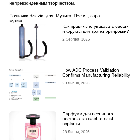
непревзойденным творчеством.
Позначки:
dzidzio
,
для
,
Музыка
,
Песня:
,
сара
Музика
Как правильно упаковать овощи
и фрукты для транспортировки?
2 Серпня, 2026
How ADC Process Validation
Confirms Manufacturing Reliability
29 Липня, 2026
Парфуми для весняного
настрою: квіткові та легкі
варіанти
28 Липня, 2026