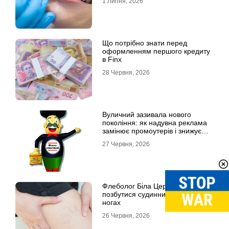
1 Липня, 2026
Що потрібно знати перед
оформленням першого кредиту
в Finx
28 Червня, 2026
Вуличний зазивала нового
покоління: як надувна реклама
замінює промоутерів і знижує
витрати
27 Червня, 2026
Флеболог Біла Церква: як
позбутися судинних зірочок на
ногах
26 Червня, 2026