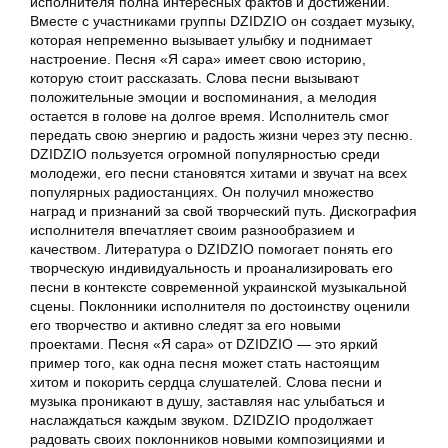
исполнителя полна интересных фактов и достижений.
Вместе с участниками группы DZIDZIO он создает музыку,
которая непременно вызывает улыбку и поднимает
настроение. Песня «Я сара» имеет свою историю,
которую стоит рассказать. Слова песни вызывают
положительные эмоции и воспоминания, а мелодия
остается в голове на долгое время. Исполнитель смог
передать свою энергию и радость жизни через эту песню.
DZIDZIO пользуется огромной популярностью среди
молодежи, его песни становятся хитами и звучат на всех
популярных радиостанциях. Он получил множество
наград и признаний за свой творческий путь. Дискография
исполнителя впечатляет своим разнообразием и
качеством. Литература о DZIDZIO помогает понять его
творческую индивидуальность и проанализировать его
песни в контексте современной украинской музыкальной
сцены. Поклонники исполнителя по достоинству оценили
его творчество и активно следят за его новыми
проектами. Песня «Я сара» от DZIDZIO — это яркий
пример того, как одна песня может стать настоящим
хитом и покорить сердца слушателей. Слова песни и
музыка проникают в душу, заставляя нас улыбаться и
наслаждаться каждым звуком. DZIDZIO продолжает
радовать своих поклонников новыми композициями и