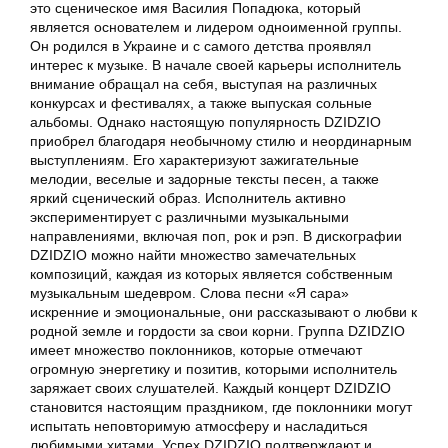
это сценическое имя Василия Попадюка, который
является основателем и лидером одноименной группы.
Он родился в Украине и с самого детства проявлял
интерес к музыке. В начале своей карьеры исполнитель
внимание обращал на себя, выступая на различных
конкурсах и фестивалях, а также выпуская сольные
альбомы. Однако настоящую популярность DZIDZIO
приобрел благодаря необычному стилю и неординарным
выступлениям. Его характеризуют зажигательные
мелодии, веселые и задорные тексты песен, а также
яркий сценический образ. Исполнитель активно
экспериментирует с различными музыкальными
направлениями, включая поп, рок и рэп. В дискографии
DZIDZIO можно найти множество замечательных
композиций, каждая из которых является собственным
музыкальным шедевром. Слова песни «Я сара»
искренние и эмоциональные, они рассказывают о любви к
родной земле и гордости за свои корни. Группа DZIDZIO
имеет множество поклонников, которые отмечают
огромную энергетику и позитив, которыми исполнитель
заряжает своих слушателей. Каждый концерт DZIDZIO
становится настоящим праздником, где поклонники могут
испытать неповторимую атмосферу и насладиться
любимыми хитами. Успех DZIDZIO подтверждают и