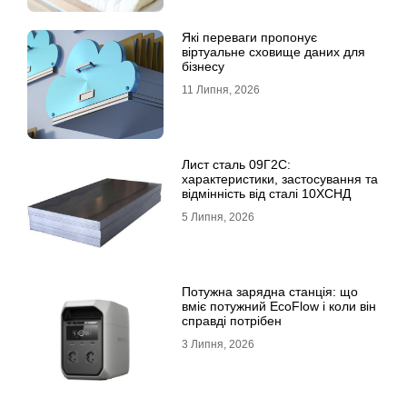
Які переваги пропонує
віртуальне сховище даних для
бізнесу
11 Липня, 2026
Лист сталь 09Г2С:
характеристики, застосування та
відмінність від сталі 10ХСНД
5 Липня, 2026
Потужна зарядна станція: що
вміє потужний EcoFlow і коли він
справді потрібен
3 Липня, 2026