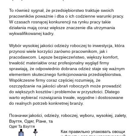
To również sygnał, że przedsiębiorstwo traktuje swoich
pracowników poważnie i dba o ich codzienne warunki pracy.
W czasach rosnącej konkurencji na rynku pracy takie
działania mają coraz większe znaczenie dla utrzymania
wykwalifikowanej kadry.
Wybór wysokiej jakości odzieży roboczej to inwestycja, która
przynosi wiele korzyści zarówno pracownikom, jak i
pracodawcom. Lepsze bezpieczeństwo, większy komfort,
trwałość materiałów oraz profesjonalny wygląd firmy
sprawiają, że odpowiednio dobrana odzież staje się ważnym
elementem skutecznego funkcjonowania przedsiębiorstwa.
Współczesne firmy coraz częściej rozumieją, że
oszczędzanie na jakości ubrań roboczych może prowadzić
do większych kosztów i problemów w przyszłości. Dlatego
warto wybierać rozwiązania trwałe, wygodne i dostosowane
do realnych potrzeb konkretnej branży.
Позначки:
jakości
,
odzieży
,
roboczej
,
wyboru
,
wysokiej
,
zalety
,
Взуття
,
Одяг
,
Різне
,
та
Одяг Та Взуття
Как правильно упаковать овощи