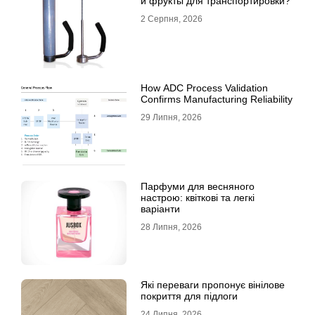
и фрукты для транспортировки?
2 Серпня, 2026
How ADC Process Validation
Confirms Manufacturing Reliability
29 Липня, 2026
Парфуми для весняного
настрою: квіткові та легкі
варіанти
28 Липня, 2026
Які переваги пропонує вінілове
покриття для підлоги
24 Липня, 2026