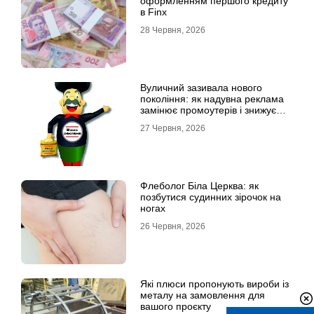
оформленням першого кредиту
в Finx
28 Червня, 2026
Вуличний зазивала нового
покоління: як надувна реклама
замінює промоутерів і знижує
витрати
27 Червня, 2026
Флеболог Біла Церква: як
позбутися судинних зірочок на
ногах
26 Червня, 2026
Які плюси пропонують вироби із
металу на замовлення для
вашого проєкту