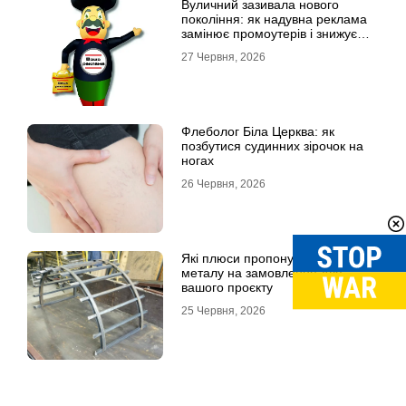
Вуличний зазивала нового
покоління: як надувна реклама
замінює промоутерів і знижує
витрати
27 Червня, 2026
Флеболог Біла Церква: як
позбутися судинних зірочок на
ногах
26 Червня, 2026
Які плюси пропонують вироби із
металу на замовлення для
вашого проєкту
25 Червня, 2026