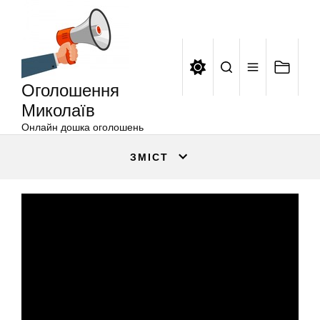
Оголошення
Перейти
Миколаїв
до
вмісту
Оголошення
Миколаїв
Онлайн дошка оголошень
ЗМІСТ