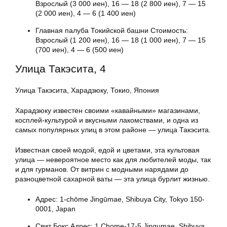
Взрослый (3 000 иен), 16 — 18 (2 800 иен), 7 — 15
(2 000 иен), 4 — 6 (1 400 иен)
Главная палуба Токийской башни Стоимость:
Взрослый (1 200 иен), 16 — 18 (1 000 иен), 7 — 15
(700 иен), 4 — 6 (500 иен)
Улица Такэсита, 4
Улица Такэсита, Харадзюку, Токио, Япония
Харадзюку известен своими «кавайными» магазинами,
косплей-культурой и вкусными лакомствами, и одна из
самых популярных улиц в этом районе — улица Такэсита.
Известная своей модой, едой и цветами, эта культовая
улица — невероятное место как для любителей моды, так
и для гурманов. От витрин с модными нарядами до
разноцветной сахарной ваты — эта улица бурлит жизнью.
Адрес: 1-chōme Jingūmae, Shibuya City, Tokyo 150-
0001, Japan
Свит Бокс Адрес: 1 Chome-17-5 Jingumae, Shibuya