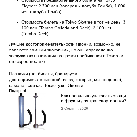
Стоимость предварительного билета на Tokyo
Skytree: 2 700 иен (галерея и палуба Тембо), 1 800
иен (палуба Тембо)
Стоимость билета на Tokyo Skytree в тот же день: 3
100 иен (Tembo Galleria and Deck), 2 100 иен
(Tembo Deck)
Лучшие достопримечательности Японии, возможно, не
являются самыми знаковыми, но они определенно
заслуживают внимания во время пребывания в Токио (и
его окрестностях).
Позначки:
(на
,
билеты
,
бронируем
,
достопримечательностей
,
из-за
,
которых
,
мы
,
подорожі
,
самолет
,
сейчас
,
Токио
,
уже
,
Японии,
Подорожі
Как правильно упаковать овощи
и фрукты для транспортировки?
2 Серпня, 2026