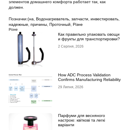
элементов домашнего комфорта работает так, как
должен.
Позначки:
(на
,
Водонагреватель
,
запчасти
,
инвестировать
,
надежные
,
причины
,
Проточный
,
Різне
Різне
Как правильно упаковать овощи
и фрукты для транспортировки?
2 Серпня, 2026
How ADC Process Validation
Confirms Manufacturing Reliability
29 Липня, 2026
Парфуми для весняного
настрою: квіткові та легкі
варіанти