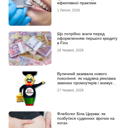
ефективної практики
1 Липня, 2026
Що потрібно знати перед
оформленням першого кредиту
в Finx
28 Червня, 2026
Вуличний зазивала нового
покоління: як надувна реклама
замінює промоутерів і знижує
витрати
27 Червня, 2026
Флеболог Біла Церква: як
позбутися судинних зірочок на
ногах