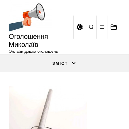
Оголошення
Перейти
Миколаїв
до
вмісту
Оголошення
Миколаїв
Онлайн дошка оголошень
ЗМІСТ