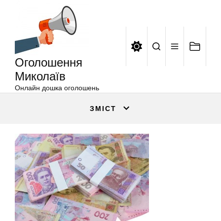
Оголошення
Перейти
Миколаїв
до
вмісту
Оголошення
Миколаїв
Онлайн дошка оголошень
ЗМІСТ