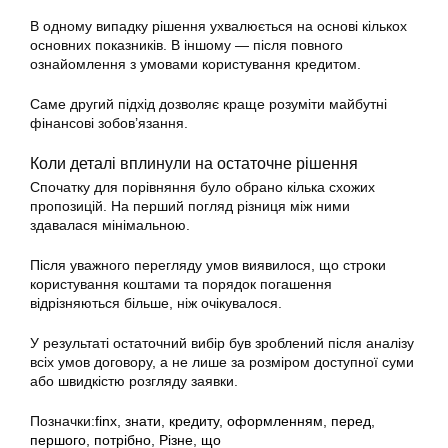
В одному випадку рішення ухвалюється на основі кількох
основних показників. В іншому — після повного
ознайомлення з умовами користування кредитом.
Саме другий підхід дозволяє краще розуміти майбутні
фінансові зобов’язання.
Коли деталі вплинули на остаточне рішення
Спочатку для порівняння було обрано кілька схожих
пропозицій. На перший погляд різниця між ними
здавалася мінімальною.
Після уважного перегляду умов виявилося, що строки
користування коштами та порядок погашення
відрізняються більше, ніж очікувалося.
У результаті остаточний вибір був зроблений після аналізу
всіх умов договору, а не лише за розміром доступної суми
або швидкістю розгляду заявки.
Позначки:
finx
,
знати
,
кредиту
,
оформленням
,
перед
,
першого
,
потрібно
,
Різне
,
що