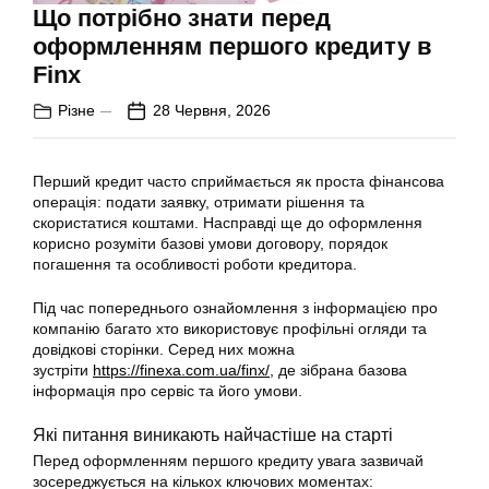
Що потрібно знати перед
оформленням першого кредиту в
Finx
Різне
28 Червня, 2026
Перший кредит часто сприймається як проста фінансова
операція: подати заявку, отримати рішення та
скористатися коштами. Насправді ще до оформлення
корисно розуміти базові умови договору, порядок
погашення та особливості роботи кредитора.
Під час попереднього ознайомлення з інформацією про
компанію багато хто використовує профільні огляди та
довідкові сторінки. Серед них можна
зустріти
https://finexa.com.ua/finx/
, де зібрана базова
інформація про сервіс та його умови.
Які питання виникають найчастіше на старті
Перед оформленням першого кредиту увага зазвичай
зосереджується на кількох ключових моментах: