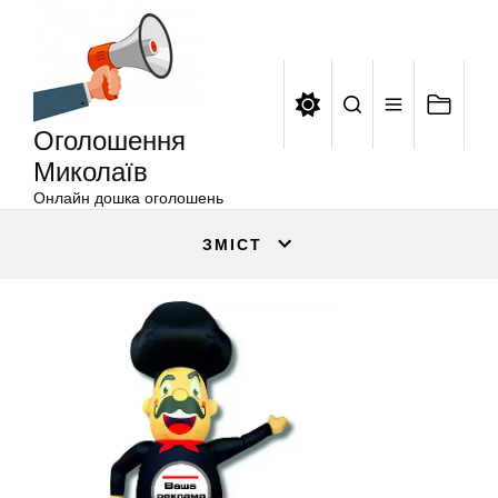
Оголошення
Перейти
Миколаїв
до
вмісту
Оголошення
Миколаїв
Онлайн дошка оголошень
ЗМІСТ