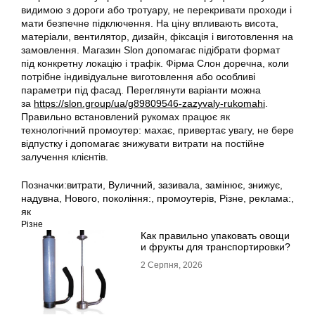
видимою з дороги або тротуару, не перекривати проходи і
мати безпечне підключення. На ціну впливають висота,
матеріали, вентилятор, дизайн, фіксація і виготовлення на
замовлення. Магазин Slon допомагає підібрати формат
під конкретну локацію і трафік. Фірма Слон доречна, коли
потрібне індивідуальне виготовлення або особливі
параметри під фасад. Переглянути варіанти можна
за
https://slon.group/ua/g89809546-zazyvaly-rukomahi
.
Правильно встановлений рукомах працює як
технологічний промоутер: махає, привертає увагу, не бере
відпустку і допомагає знижувати витрати на постійне
залучення клієнтів.
Позначки:
витрати
,
Вуличний
,
зазивала
,
замінює
,
знижує
,
надувна
,
Нового
,
покоління:
,
промоутерів
,
Різне
,
реклама:
,
як
Різне
Как правильно упаковать овощи
и фрукты для транспортировки?
2 Серпня, 2026