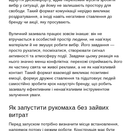
вибір у ситуації, де йому не залишають простору для
свободи. Такий формат комунікації нерідко викликає
роздратування, а іноді навіть негативне ставлення до
бренду чи акції, яку просувають.
Вуличний зазивала працює зовсім інакше: він не
втручається в особистий простір людини, не нав’язує
матеріали й не змушує робити вибір. Його завдання —
просто рухатися, посміхатися, створювати сигнал
активності та атмосферу події. Завдяки цьому реакція на
нього значно менш конфліктна: перехожі сприймають його
як частину свята чи живої реклами, а не як нав’язливий
контакт. Такий формат взаємодії викликає позитивні
емоції, формує дружнє ставлення та підштовхує людей
самостійно зробити крок назустріч бренду, що робить
зазивалу ефективним і ненав’язливим інструментом
залучення уваги.
Як запустити рукомаха без зайвих
витрат
Перед запуском потрібно визначити місце встановлення,
напрямок потоку і режим роботи. Конструкція має бути