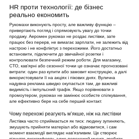
HR проти технології: де бізнес
реально економить
Рукомахи виконують просту, але важливу функцію –
привертають погляд і спрямовують увагу до точки
продажу. Аеромен рукомах не роздає листівки, зате
працює без перерв, не вимагає зарплати, не залежить від
настрою і не конфліктує з перехожими. Його достатньо
встановити, підключити до звичайної розетки і
контролювати безпечний режим роботи. Для магазину,
СТО, кавʼярні або сезонної точки це означає прогнозовані
витрати: один раз купити або замовит конструкцію, а далі
використовувати її на акціях і пікових днях. Вулична
надувна реклама швидко окупається там, де важливі
видимість і імпульсний трафік. Якщо порівнювати з
промоутером, рукомах не замінює особисте спілкування,
але ефективно бере на себе перший контакт.
Чому перехожі реагують мʼякше, ніж на листівки
Листівка часто сприймається як тиск: людину зупиняють,
змушують прийняти матеріал або відмовитися, і сам
момент взаємодії виглядає нав’язливим. Це створює
відчуття дискомфорту, адже перехожий мусить зробити