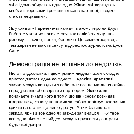
які свідомо обирають одна одну. Жінки, які жертвують
своїми інтересами і розчиняються в партнері, швидко
стають нецікавими.
Як у фільмі «Наречена-втікачка», в якому героїня Джулії
Робертс у кожних нових стосунках воліє їсти яйця по-
різному — яєчня, пашот, бенедикт. Це символ жертви, а
такі жертви не мають сенсу, підкреслює журналістка Джозі
Санті.
Демонстрація нетерпіння до недоліків
Ніхто не ідеальний, і двом різним людям часом складно
пристосуватися одне до одного. Недоліки, дратівливі
звички можуть виводити з себе, але все це можна спокійно
і продуктивно обговорити з партнером. Якщо ж ви
починаєте тикати його в тому, що він «знову розкидав
шкарпетки», «знову не помив за собою тарілку», «залишив
крихти на столі», це лише дратує. А тим більше такі
закиди, як «Ти все одно як завжди запізнишся», «У тебе
все одно нічого не вийде», можуть призвести до втрати
будь-якої довіри.