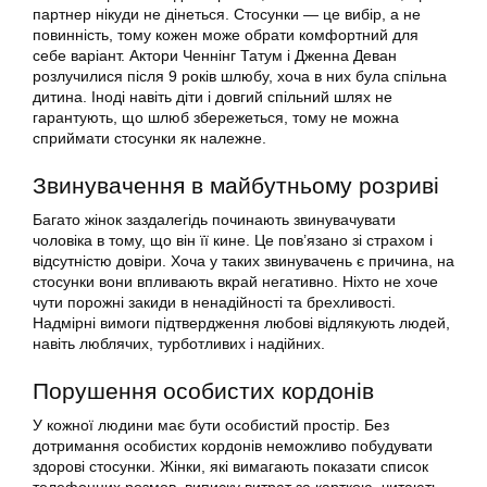
партнер нікуди не дінеться. Стосунки — це вибір, а не
повинність, тому кожен може обрати комфортний для
себе варіант. Актори Ченнінг Татум і Дженна Деван
розлучилися після 9 років шлюбу, хоча в них була спільна
дитина. Іноді навіть діти і довгий спільний шлях не
гарантують, що шлюб збережеться, тому не можна
сприймати стосунки як належне.
Звинувачення в майбутньому розриві
Багато жінок заздалегідь починають звинувачувати
чоловіка в тому, що він її кине. Це пов’язано зі страхом і
відсутністю довіри. Хоча у таких звинувачень є причина, на
стосунки вони впливають вкрай негативно. Ніхто не хоче
чути порожні закиди в ненадійності та брехливості.
Надмірні вимоги підтвердження любові відлякують людей,
навіть люблячих, турботливих і надійних.
Порушення особистих кордонів
У кожної людини має бути особистий простір. Без
дотримання особистих кордонів неможливо побудувати
здорові стосунки. Жінки, які вимагають показати список