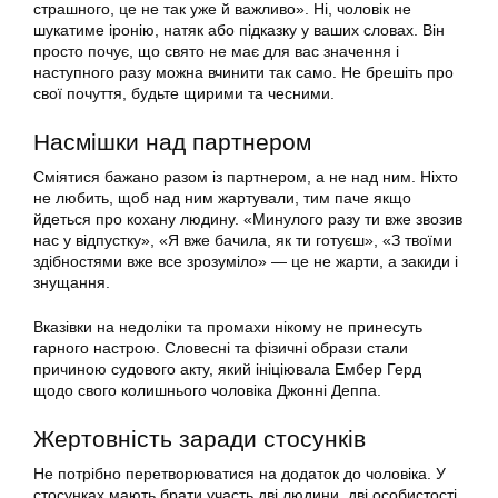
страшного, це не так уже й важливо». Ні, чоловік не
шукатиме іронію, натяк або підказку у ваших словах. Він
просто почує, що свято не має для вас значення і
наступного разу можна вчинити так само. Не брешіть про
свої почуття, будьте щирими та чесними.
Насмішки над партнером
Сміятися бажано разом із партнером, а не над ним. Ніхто
не любить, щоб над ним жартували, тим паче якщо
йдеться про кохану людину. «Минулого разу ти вже звозив
нас у відпустку», «Я вже бачила, як ти готуєш», «З твоїми
здібностями вже все зрозуміло» — це не жарти, а закиди і
знущання.
Вказівки на недоліки та промахи нікому не принесуть
гарного настрою. Словесні та фізичні образи стали
причиною судового акту, який ініціювала Ембер Герд
щодо свого колишнього чоловіка Джонні Деппа.
Жертовність заради стосунків
Не потрібно перетворюватися на додаток до чоловіка. У
стосунках мають брати участь дві людини, дві особистості,