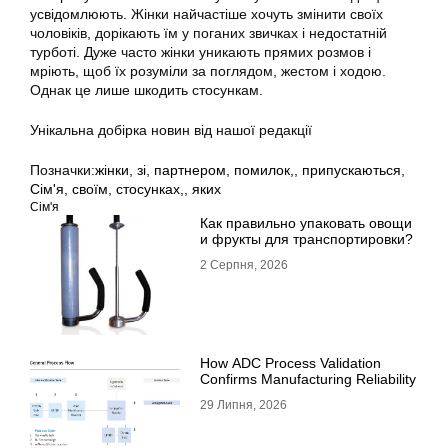
усвідомлюють. Жінки найчастіше хочуть змінити своїх
чоловіків, дорікають їм у поганих звичках і недостатній
турботі. Дуже часто жінки уникають прямих розмов і
мріють, щоб їх розуміли за поглядом, жестом і ходою.
Однак це лише шкодить стосункам.
Унікальна добірка новин від нашої редакції
Позначки:
жінки
,
зі
,
партнером
,
помилок,
,
припускаються
,
Сім'я
,
своїм
,
стосунках,
,
яких
Сім'я
Как правильно упаковать овощи
и фрукты для транспортировки?
2 Серпня, 2026
How ADC Process Validation
Confirms Manufacturing Reliability
29 Липня, 2026