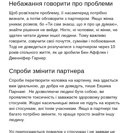
Небажання говорити про проблеми
Щоб розв’язати проблему, її насамперед потрібно
визнати, а потім обговорити з партнером. Якщо жінка
уникає розмов, бо «Ти сам знаєш, що я про це думаю»,
знайти рішення не вийде. Ніхто, ні чоловіки, ні жінки, не
здатен читати думки іншої людини. Тому важливо
говорити, озвучити свої почуття, сумніви і побоювання.
Тоді не доведеться розлучатися з партнером через 10
років спільного життя, як це зробили Бен Аффлек і
Дженніфер Гарнер.
Спроби змінити партнера
Спроби перетворити чоловіка на картинку, яка здається
вам ідеальною, до добра не доведуть, пише Екшика
Парнамі . Не дозволяючи людині бути собою, ви
проявляєте токсичність і заважаєте здоровому розвитку
стосунків. Жодні насильницькі зміни не підуть на користь
ані стосункам, ані їхнім учасникам. Якщо в партнері так
багато потрібно змінити, то краще просто знайти іншу
людину.
Усі припускаються помилок у стосунках і не завжди це