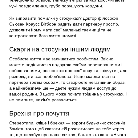
телефонних розмов, виписку витрат за карткою, читають
чужі повідомлення, грубо порушують кордони.
Як виправити помилки у стосунках? Доктор філософії
Сьюзен Краусс Вітборн радить дати партнеру простір,
дозволити йому мати свої маленькі таємниці та не
контролювати його життя щомиті.
Скарги на стосунки іншим людям
Особисте життя має залишатися особистим. Звісно,
можете поділитися з подругою своїми переживаннями і
побоюваннями, розповісти про свої почуття і відчуття, але
розповідати все необов’язково. Якщо скаржитеся на
партнера третім особам, то створюєте негативний образ,
а найнебезпечніше — даєте чужим людям доступ до
вашої родини. З цього може почати тріщина у стосунках, і
не помітите, як сім’я розвалиться.
Брехня про почуття
Стереотипи, кліше і брехня — вороги будь-яких стосунків.
Замість того щоб сказати «Я розлютилася на тебе через
те, що ти забув про наше свято», багато хто каже «Нічого