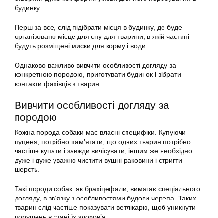
будинку.
Перш за все, слід підібрати місця в будинку, де буде
організовано місце для сну для тварини, в якій частині
будуть розміщені миски для корму і води.
Однаково важливо вивчити особливості догляду за
конкретною породою, приготувати будинок і зібрати
контакти фахівців з тварин.
Вивчити особливості догляду за
породою
Кожна порода собаки має власні специфіки. Купуючи
цуценя, потрібно пам’ятати, що одних тварин потрібно
частіше купати і завжди вичісувати, іншим же необхідно
дуже і дуже уважно чистити вушні раковини і стригти
шерсть.
Такі породи собак, як брахіцефали, вимагає спеціального
догляду, в зв’язку з особливостями будови черепа. Таких
тварин слід частіше показувати ветлікарю, щоб уникнути
порушень в стані їх здоров’я.