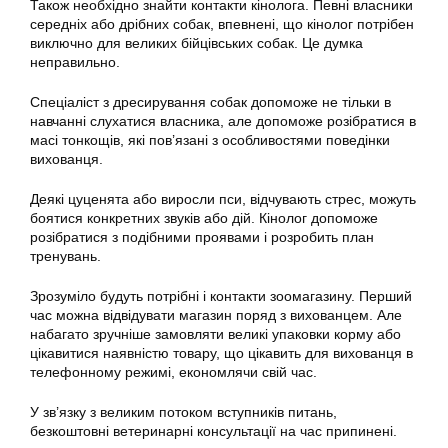
Також необхідно знайти контакти кінолога. Певні власники
середніх або дрібних собак, впевнені, що кінолог потрібен
виключно для великих бійцівських собак. Це думка
неправильно.
Спеціаліст з дресирування собак допоможе не тільки в
навчанні слухатися власника, але допоможе розібратися в
масі тонкощів, які пов’язані з особливостями поведінки
вихованця.
Деякі цуценята або виросли пси, відчувають стрес, можуть
боятися конкретних звуків або дій. Кінолог допоможе
розібратися з подібними проявами і розробить план
тренувань.
Зрозуміло будуть потрібні і контакти зоомагазину. Перший
час можна відвідувати магазин поряд з вихованцем. Але
набагато зручніше замовляти великі упаковки корму або
цікавитися наявністю товару, що цікавить для вихованця в
телефонному режимі, економлячи свій час.
У зв’язку з великим потоком вступників питань,
безкоштовні ветеринарні консультації на час припинені.