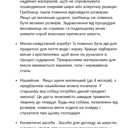
надійних матеріалів, щоб не спровокувати
пошкодження покривів шкіри або алергічну реакцію.
Гребінець також повинна відповідати розмірам.
Якщо це маленьке цуценя, гребінець не повинна
бути великих розмірів. Задоволення від процедури
вихованець не отримає і в подальшому може
уникати спроб власника причесати шерсть.
Миски-невід’ємний атрибут. Їх повинно бути дві-для
придатної для пиття води і корму. Краще підбирати
миски з кріпленнями, щоб вони не рухалися в
процесі годування. Прекрасними матеріалами для
мисок вважаються кераміка, скло і нержавіюча
сталь.
Нашийник . Якщо щеня маленький (до 4 місяців), з
придбанням нашийника можна почекати. У
старшому віці собаці потрібен даний предмет
амуніції. Це дасть можливість швидше привчити
тварину до повідця. Будь-яка собака, незалежно від
розмірів, повинна вміти ходити на повідку і
слухатися при цьому господаря.
Косметичні засоби . Засоби для догляду за шерстю,