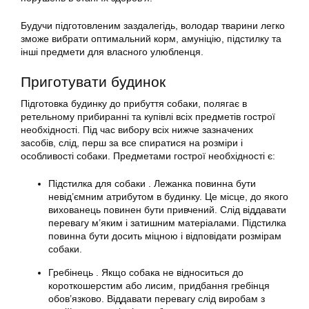
Будучи підготовленим заздалегідь, володар тварини легко
зможе вибрати оптимальний корм, амуніцію, підстилку та
інші предмети для власного улюбленця.
Приготувати будинок
Підготовка будинку до прибуття собаки, полягає в
ретельному прибиранні та купівлі всіх предметів гострої
необхідності. Під час вибору всіх нижче зазначених
засобів, слід, перш за все спиратися на розміри і
особливості собаки. Предметами гострої необхідності є:
Підстилка для собаки . Лежанка повинна бути
невід’ємним атрибутом в будинку. Це місце, до якого
вихованець повинен бути привчений. Слід віддавати
перевагу м’яким і затишним матеріалами. Підстилка
повинна бути досить міцною і відповідати розмірам
собаки.
Гребінець . Якщо собака не відноситься до
короткошерстим або лисим, придбання гребінця
обов’язково. Віддавати перевагу слід виробам з