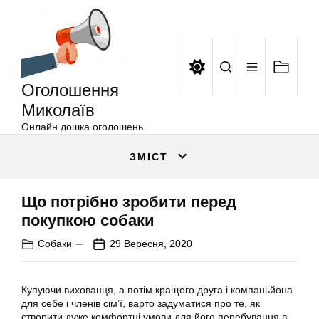
Оголошення
Перейти
Миколаїв
до
вмісту
Оголошення
Миколаїв
Онлайн дошка оголошень
ЗМІСТ
Що потрібно зробити перед
покупкою собаки
Собаки
29 Вересня, 2020
Купуючи вихованця, а потім кращого друга і компаньйона
для себе і членів сім’ї, варто задуматися про те, як
створити дуже комфортні умови для його перебування в