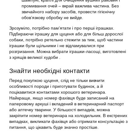
шампуні, краплі для очищення вушних раковин і
промивання очей – вкрай важлива частина. Без
звичайного набору засобів, провести гігієнічну
обов’язкову обробку не вийде.
Зрозуміло, потрібно пам’ятати і про перші іграшках.
Підбираючи іграшку для цуценя або для більш дорослої
собаки, потрібно ретельно стежити за тим, щоб частини
іграшки були щільними і не відламувалися при
розгризання. Можна вибрати іграшки-ласощі, виготовлені
з хрящів великої худоби .
Знайти необхідні контакти
Перед покупкою цуценя, слід не тільки вивчити
особливості породи і приготувати будинок, а й
поцікавитися контактами хорошого ветеринара.
Найкраще, якщо номер фахівця буде записаний на
паперовому аркуші і вкладений в ветеринарний паспорт
або аптечку тварини. У більшості випадків, можна
закріпити номер ветеринара на холодильник. В екстрених
випадках, викликати фахівця або отримати консультацію з
питання, що цікавить буде значно простіше.