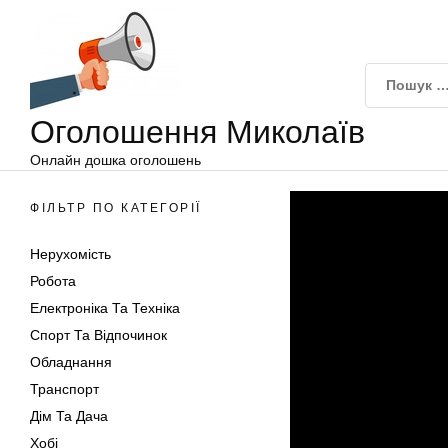
Оголошення
Перейти
Миколаїв
до
вмісту
Оголошення Миколаїв
Онлайн дошка оголошень
ФІЛЬТР ПО КАТЕГОРІЇ
Нерухомість
Робота
Електроніка Та Техніка
Спорт Та Відпочинок
Обладнання
Транспорт
Дім Та Дача
Хобі