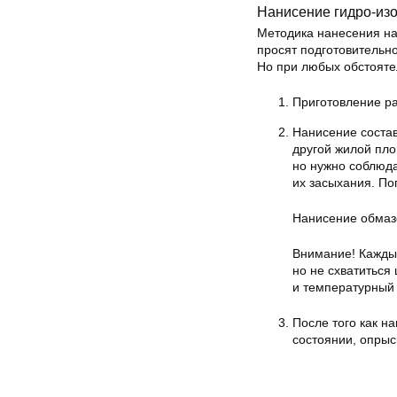
Нанисение гидро-из
Методика нанесения на
просят подготовительно
Но при любых обстоятел
Приготовление ра
Нанисение состав
другой жилой пл
но нужно соблюда
их засыхания. По
Нанисение обмаз
Внимание! Каждый
но не схватиться
и температурный
После того как н
состоянии, опрыс