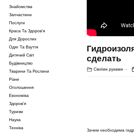
Знайомства
Запчастини
Послуги
Краса Та Здоров'я
Для Дорослих
Гидроизоля
Одяг Та Взуття
Дитячий Світ
сделать
Будівництво
Своїми руками
Тварини Та Рослини
Різне
Оголошення
Економіка
Здоров'я
Туризм
Наука
Техніка
Зачем необходима гидр