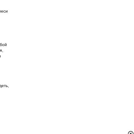
меси
юбой
я,
я
деть,