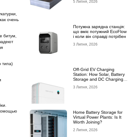
5 Липня, 2026
10ХСНД
катурки,
как очень
Потужна зарядна станція:
що вміє потужний EcoFlow
е битум,
і коли він справді потрібен
владеют
3 Липня, 2026
ля
 типа)
Off-Grid EV Charging
Station: How Solar, Battery
Storage and DC Charging
м
Work Together
3 Липня, 2026
ки.
 помощью
Home Battery Storage for
Virtual Power Plants: Is It
Worth Joining?
2 Липня, 2026