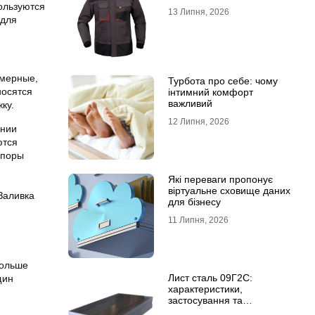
пользуются
13 Липня, 2026
 для
имерные,
Турбота про себе: чому
носятся
інтимний комфорт
важливий
ку.
12 Липня, 2026
ении
ются
 поры
Які переваги пропонує
віртуальне сховище даних
Заливка
для бізнесу
11 Липня, 2026
больше
Лист сталь 09Г2С:
щин
характеристики,
застосування та
відмінність від сталі