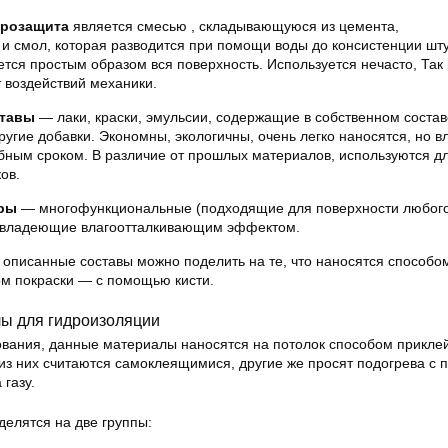
дрозащита
является смесью , складывающуюся из цемента,
и смол, которая разводится при помощи воды до консистенции шту
ется простым образом вся поверхность. Используется нечасто, Так 
т воздействий механики.
ставы
— лаки, краски, эмульсии, содержащие в собственном состав
другие добавки. Экономны, экологичны, очень легко наносятся, но 
бным сроком. В различие от прошлых материалов, используются д
ов.
ры
— многофункциональные (подходящие для поверхности любого
, владеющие влагоотталкивающим эффектом.
 описанные составы можно поделить на те, что наносятся способо
ом покраски — с помощью кисти.
ы для гидроизоляции
ования, данные материалы наносятся на потолок способом приклей
з них считаются самоклеящимися, другие же просят подогрева с
газу.
елятся на две группы: