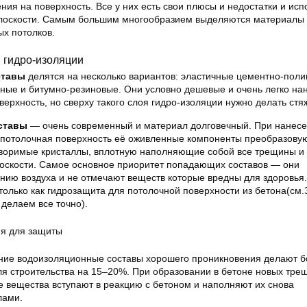
ения на поверхность. Все у них есть свои плюсы и недостатки и ис
плоскости. Самым большим многообразием выделяются материалы
ых потолков.
 гидро-изоляции
ставы
делятся на несколько вариантов: эластичные цементно-пол
ые и битумно-резиновые. Они условно дешевые и очень легко на
верхность, но сверху такого слоя гидро-изоляции нужно делать стяж
ставы
— очень современный и материал долговечный. При нанес
 потолочная поверхность её оживленные компоненты преобразову
творимые кристаллы, вплотную наполняющие собой все трещины и
оскости. Самое основное приоритет попадающих составов — они
ию воздуха и не отмечают веществ которые вредны для здоровья.
олько как гидрозащита для потолочной поверхности из бетона(см.
 делаем все точно).
ия для защиты
ние водоизоляционные составы хорошего проникновения делают 
ля строительства на 15–20%. При образовании в бетоне новых тре
 вещества вступают в реакцию с бетоном и наполняют их снова
лами.