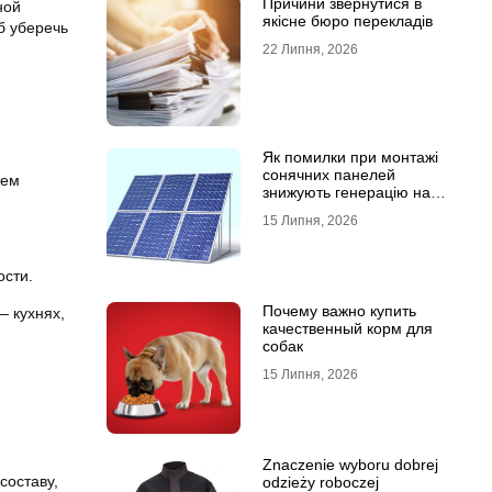
Причини звернутися в
ной
якісне бюро перекладів
б уберечь
22 Липня, 2026
Як помилки при монтажі
сонячних панелей
ием
знижують генерацію на
40%?
15 Липня, 2026
ости.
Почему важно купить
— кухнях,
качественный корм для
собак
15 Липня, 2026
Znaczenie wyboru dobrej
составу,
odzieży roboczej