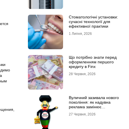
Стоматологічні установки:
сучасні технології для
уется
ефективної практики
1 Липня, 2026
Що потрібно знати перед
оформленням першого
чки
кредиту в Finx
одимо
28 Червня, 2026
а
ьным
Вуличний зазивала нового
покоління: як надувна
реклама замінює
ещения,
промоутерів і знижує
27 Червня, 2026
витрати