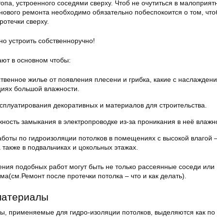
опа, устроенного соседями сверху. Чтоб не очутиться в малоприят
анового ремонта необходимо обязательно побеспокоится о том, что
ротечки сверху.
но устроить собственноручно!
ают в основном чтобы:
твенное жилье от появления плесени и грибка, какие с наслажден
циях большой влажности.
ксплуатирования декоративных и материалов для строительства.
ность замыкания в электропроводке из-за проникания в неё влажн
аботы по гидроизоляции потолков в помещениях с высокой влагой 
а также в подвальчиках и цокольных этажах.
ния подобных работ могут быть не только рассеянные соседи или
(см.Ремонт после протечки потолка – что и как делать).
материалы
, применяемые для гидро-изоляции потолков, выделяются как по 