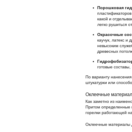
Порошковая ги
пластификаторов 
какой и отделыва
легко рушиться о
Окрасочные со
каучук, латекс и 
невысоким служе
древесных потолк
Гидрофобизато
готовые составы
По варианту нанесения
штукатурки или способ
Оклеечные материал
Как заметно из наимен
Притом определенные и
горелки работающей на 
Оклеечные материалы д