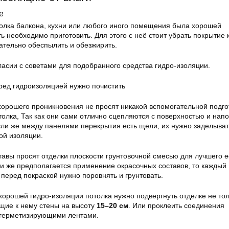
е
олка балкона, кухни или любого иного помещения была хорошей
ь необходимо приготовить. Для этого с неё стоит убрать покрытие 
ательно обеспылить и обезжирить.
ласии с советами для подобранного средства гидро-изоляции.
еред гидроизоляцией нужно почистить
хорошего проникновения не просят никакой вспомогательной подго
олка, Так как они сами отлично сцепляются с поверхностью и нап
ли же между панелями перекрытия есть щели, их нужно заделыват
ой изоляции.
тавы просят отделки плоскости грунтовочной смесью для лучшего е
ли же предполагается применение окрасочных составов, то каждый
перед покраской нужно поровнять и грунтовать.
хорошей гидро-изоляции потолка нужно подвергнуть отделке не то
ющие к нему стены на высоту
15–20 см
. Или проклеить соединения
герметизирующими лентами.