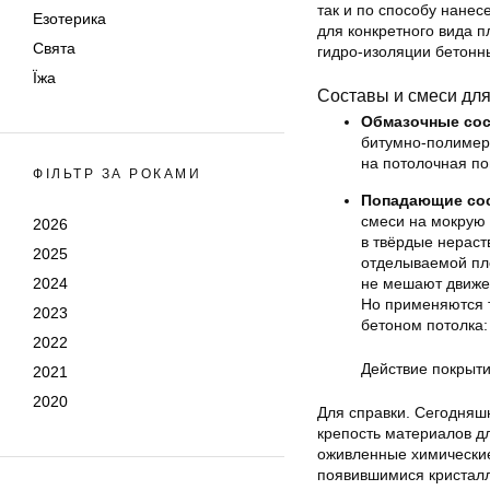
так и по способу нанес
Езотерика
для конкретного вида 
Свята
гидро-изоляции бетонн
Їжа
Составы и смеси для
Обмазочные со
битумно-полимерн
на потолочная по
ФІЛЬТР ЗА РОКАМИ
Попадающие со
смеси на мокрую
2026
в твёрдые нерас
2025
отделываемой пл
2024
не мешают движен
Но применяются т
2023
бетоном потолка:
2022
Действие покрыт
2021
2020
Для справки. Сегодняш
крепость материалов д
оживленные химические
появившимися кристал