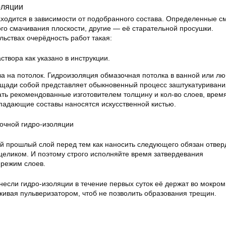
оляции
ходится в зависимости от подобранного состава. Определенные с
го смачивания плоскости, другие — её старательной просушки.
ьствах очерёдность работ такая:
створа как указано в инструкции.
а на потолок. Гидроизоляция обмазочная потолка в ванной или л
ощади собой представляет обыкновенный процесс заштукатуривани
ть рекомендованные изготовителем толщину и кол-во слоев, врем
падающие составы наносятся искусственной кистью.
очной гидро-изоляции
 прошлый слой перед тем как наносить следующего обязан отвер
 целиком. И поэтому строго исполняйте время затвердевания
 режим слоев.
анесли гидро-изоляции в течение первых суток её держат во мокром
кивая пульверизатором, чтоб не позволить образования трещин.