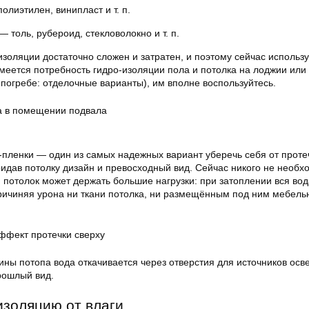
олиэтилен, винипласт и т. п.
— толь, рубероид, стекловолокно и т. п.
золяции достаточно сложен и затратен, и поэтому сейчас использ
меется потребность гидро-изоляции пола и потолка на лоджии или
 погребе: отделочные варианты), им вполне воспользуйтесь.
а в помещении подвала
-пленки — один из самых надежных вариант уберечь себя от проте
ридав потолку дизайн и превосходный вид. Сейчас никого не необх
 потолок может держать большие нагрузки: при затоплении вся вод
причиняя урона ни ткани потолка, ни размещённым под ним мебел
ффект протечки сверху
ины потопа вода откачивается через отверстия для источников осв
рошлый вид.
изоляцию от влаги