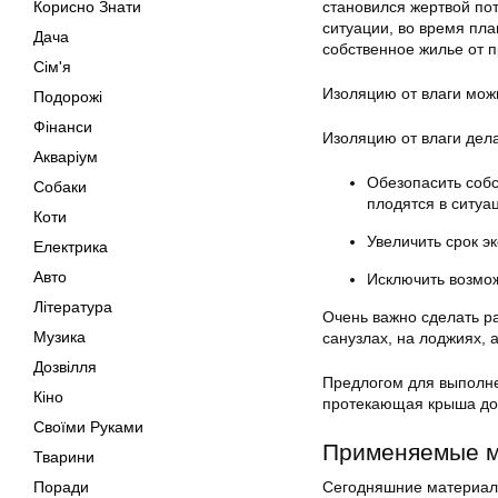
Корисно Знати
становился жертвой пот
ситуации, во время пл
Дача
собственное жилье от п
Сім'я
Изоляцию от влаги мож
Подорожі
Фінанси
Изоляцию от влаги дел
Акваріум
Обезопасить собс
Собаки
плодятся в ситуа
Коти
Увеличить срок э
Електрика
Авто
Исключить возмож
Література
Очень важно сделать р
Музика
санузлах, на лоджиях, 
Дозвілля
Предлогом для выполне
Кіно
протекающая крыша дома
Своїми Руками
Применяемые 
Тварини
Поради
Сегодняшние материалы