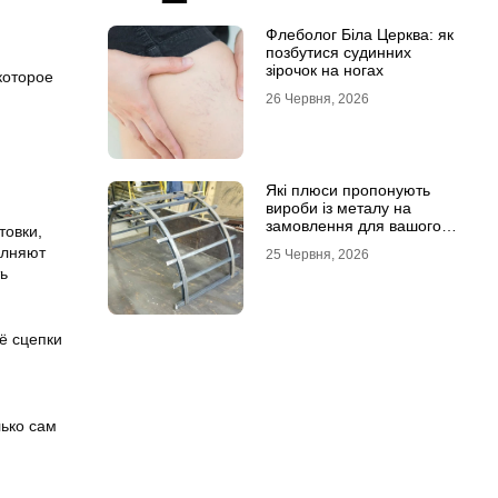
Флеболог Біла Церква: як
позбутися судинних
зірочок на ногах
которое
26 Червня, 2026
Які плюси пропонують
вироби із металу на
замовлення для вашого
товки,
проєкту
олняют
25 Червня, 2026
ь
ё сцепки
лько сам